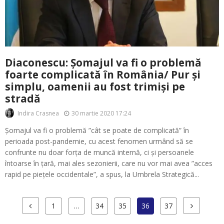
Diaconescu: Șomajul va fi o problemă
foarte complicată în România/ Pur și
simplu, oamenii au fost trimiși pe
stradă
30 martie 2020 17:24
Indira Crasnea
Șomajul va fi o problemă ”cât se poate de complicată” în
perioada post-pandemie, cu acest fenomen urmând să se
confrunte nu doar forța de muncă internă, ci și persoanele
întoarse în țară, mai ales sezonierii, care nu vor mai avea ”acces
rapid pe piețele occidentale”, a spus, la Umbrela Strategică...
1
…
34
35
36
37