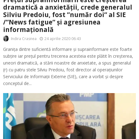
dramatică a anxietății, crede generalul
Silviu Predoiu, fost ”număr doi” al SIE
/”News fatigue” și agresiunea
informațională
24 aprilie 2020 06:43
Indira Crasnea
Granița dintre suficientă informare și suprainformare este foarte
subțire iar prețul pentru trecerea acesteia este plătit în creșterea,
uneori dramatică, a stării noastre de anxietate, a spus generalul
(r) cu patru stele Silviu Predoiu, fost director al operațiunilor
Serviciului de Informații Externe (SIE), care a vorbit și despre
conceptul de...