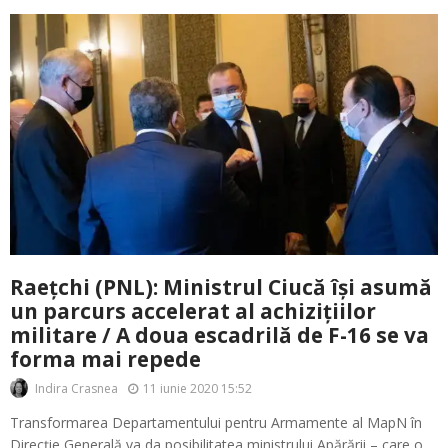
Raețchi (PNL): Ministrul Ciucă își asumă
un parcurs accelerat al achizițiilor
militare / A doua escadrilă de F-16 se va
forma mai repede
11 iunie 2020 15:52
Indira Crasnea
Transformarea Departamentului pentru Armamente al MapN în
Direcție Generală va da posibilitatea ministrului Apărării – care o