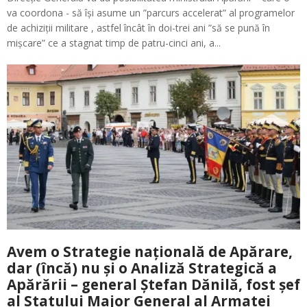
va coordona - să își asume un ”parcurs accelerat” al programelor
de achiziții militare , astfel încât în doi-trei ani ”să se pună în
mișcare” ce a stagnat timp de patru-cinci ani, a...
Avem o Strategie națională de Apărare,
dar (încă) nu și o Analiză Strategică a
Apărării – general Ștefan Dănilă, fost șef
al Statului Major General al Armatei