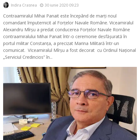
30 iunie 2020 09:23
Indira Crasnea
Contraamiralul Mihai Panait este începând de marți noul
comandant împuternicit al Forțelor Navale Române. Viceamiralul
Alexandru Mîrșu a predat conducerea Forțelor Navale Române
contraamiralului Mihai Panait într-o ceremonie desfășurată în
portul militar Constanța, a precizat Marina Militară într-un
comunicat. VIceamiralul Mîrșu a fost decorat cu Ordinul Național
„Serviciul Credincios” în...