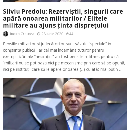
Silviu Predoiu: Rezerviștii, singurii care
apără onoarea militarilor / Elitele
militare au ajuns ținta disprețului
28 iunie 2020 16:44
Indira Crasnea
Pensiile militarilor și judecătorilor sunt văzute ”speciale” în
conștiința publică, iar cel mai îndemâna tuturor pentru
exemplificări ale ”nesimțirii” au fost pensiile militare, pentru că
”militarii nu se pot baza nici pe mecanisme prin care să se opună,
nici pe instituții care să le apere onoarea (...) cu atât mai puțin ...