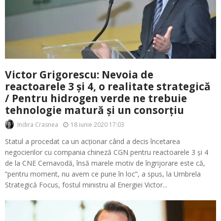
Victor Grigorescu: Nevoia de
reactoarele 3 și 4, o realitate strategică
/ Pentru hidrogen verde ne trebuie
tehnologie matură și un consorțiu
18 iunie 2020 17:03
Indira Crasnea
Statul a procedat ca un acționar când a decis încetarea
negocierilor cu compania chineză CGN pentru reactoarele 3 și 4
de la CNE Cernavodă, însă marele motiv de îngrijorare este că,
”pentru moment, nu avem ce pune în loc”, a spus, la Umbrela
Strategică Focus, fostul ministru al Energiei Victor...