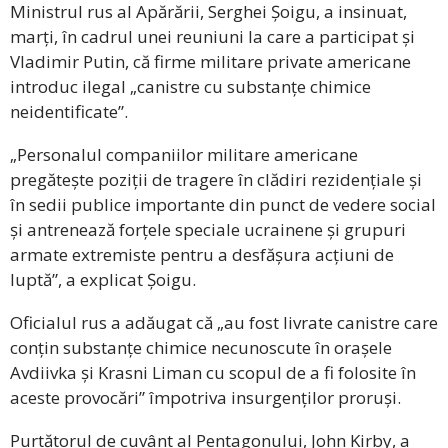
Ministrul rus al Apărării, Serghei Șoigu, a insinuat,
marți, în cadrul unei reuniuni la care a participat și
Vladimir Putin, că firme militare private americane
introduc ilegal „canistre cu substanțe chimice
neidentificate”.
„Personalul companiilor militare americane
pregătește poziții de tragere în clădiri rezidențiale și
în sedii publice importante din punct de vedere social
și antrenează forțele speciale ucrainene și grupuri
armate extremiste pentru a desfășura acțiuni de
luptă”, a explicat Șoigu.
Oficialul rus a adăugat că „au fost livrate canistre care
conțin substanțe chimice necunoscute în orașele
Avdiivka și Krasni Liman cu scopul de a fi folosite în
aceste provocări” împotriva insurgenților proruși.
Purtătorul de cuvânt al Pentagonului, John Kirby, a