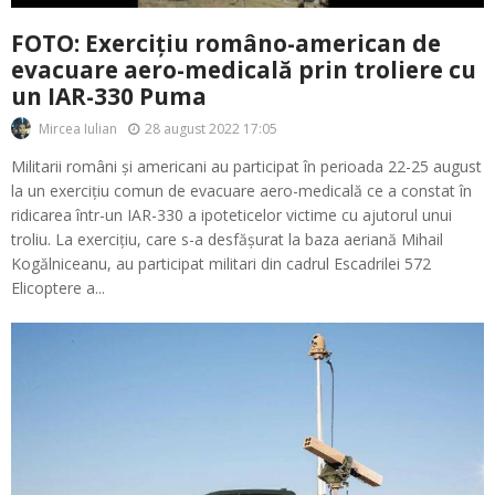
FOTO: Exercițiu româno-american de
evacuare aero-medicală prin troliere cu
un IAR-330 Puma
28 august 2022 17:05
Mircea Iulian
Militarii români și americani au participat în perioada 22-25 august
la un exercițiu comun de evacuare aero-medicală ce a constat în
ridicarea într-un IAR-330 a ipoteticelor victime cu ajutorul unui
troliu. La exercițiu, care s-a desfășurat la baza aeriană Mihail
Kogălniceanu, au participat militari din cadrul Escadrilei 572
Elicoptere a...