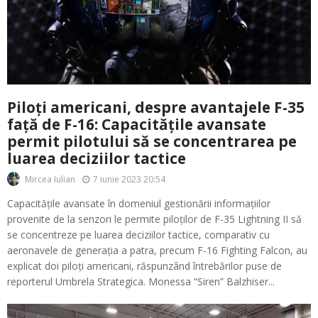
Piloți americani, despre avantajele F-35
față de F-16: Capacitățile avansate
permit pilotului să se concentrarea pe
luarea deciziilor tactice
7 iunie 2023 20:54
Mircea Iulian
Capacitățile avansate în domeniul gestionării informațiilor
provenite de la senzori le permite piloților de F-35 Lightning II să
se concentreze pe luarea deciziilor tactice, comparativ cu
aeronavele de generația a patra, precum F-16 Fighting Falcon, au
explicat doi piloți americani, răspunzând întrebărilor puse de
reporterul Umbrela Strategica. Monessa “Siren” Balzhiser...