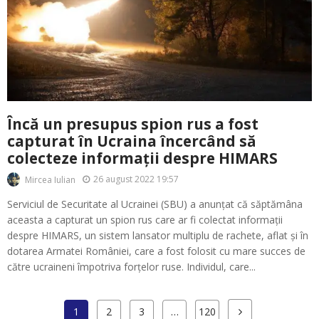
Încă un presupus spion rus a fost
capturat în Ucraina încercând să
colecteze informații despre HIMARS
26 august 2022 19:57
Mircea Iulian
Serviciul de Securitate al Ucrainei (SBU) a anunțat că săptămâna
aceasta a capturat un spion rus care ar fi colectat informații
despre HIMARS, un sistem lansator multiplu de rachete, aflat și în
dotarea Armatei României, care a fost folosit cu mare succes de
către ucraineni împotriva forțelor ruse. Individul, care...
1
2
3
…
120