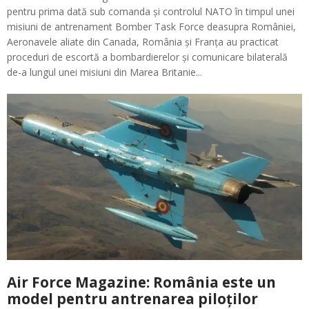
pentru prima dată sub comanda și controlul NATO în timpul unei
misiuni de antrenament Bomber Task Force deasupra României,
Aeronavele aliate din Canada, România și Franța au practicat
proceduri de escortă a bombardierelor și comunicare bilaterală
de-a lungul unei misiuni din Marea Britanie...
Air Force Magazine: România este un
model pentru antrenarea piloților