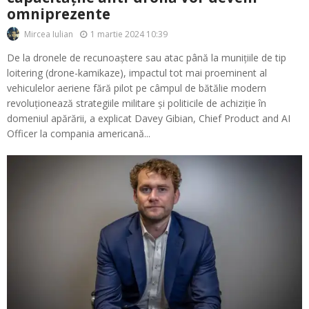
omniprezente
1 martie 2024 10:39
Mircea Iulian
De la dronele de recunoaștere sau atac până la munițiile de tip
loitering (drone-kamikaze), impactul tot mai proeminent al
vehiculelor aeriene fără pilot pe câmpul de bătălie modern
revoluționează strategiile militare și politicile de achiziție în
domeniul apărării, a explicat Davey Gibian, Chief Product and AI
Officer la compania americană...