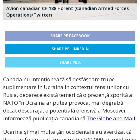
Avion canadian CF-188 Horent (Canadian Armed Forces
Operations/Twitter)
SHARE PE FACEBOOK
SHARE PE LINKEDIN
SHARE PE X
Canada nu intenționează să desfășoare trupe
suplimentare în Ucraina în contextul tensiunilor cu
Rusia, deoarece există temeri că o prezență sporită a
NATO în Ucraina ar putea provoca, mai degrabă
decât descuraja, o potențială ofensivă a Moscovei,
informează publicația canadiană
The Globe and Mail
.
Ucarina și mai multe țări occidentale au avertizat că
Rusia ar fi comasat aproximativ 100.000 de militari în