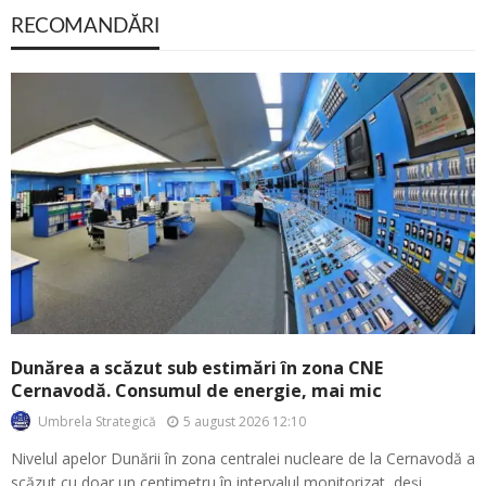
RECOMANDĂRI
Dunărea a scăzut sub estimări în zona CNE
Cernavodă. Consumul de energie, mai mic
5 august 2026 12:10
Umbrela Strategică
Nivelul apelor Dunării în zona centralei nucleare de la Cernavodă a
scăzut cu doar un centimetru în intervalul monitorizat, deși...