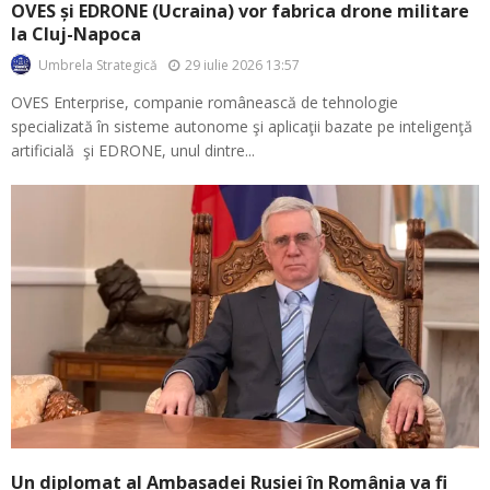
OVES și EDRONE (Ucraina) vor fabrica drone militare
la Cluj-Napoca
29 iulie 2026 13:57
Umbrela Strategică
OVES Enterprise, companie românească de tehnologie
specializată în sisteme autonome şi aplicaţii bazate pe inteligenţă
artificială şi EDRONE, unul dintre...
Un diplomat al Ambasadei Rusiei în România va fi