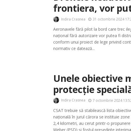
frontiera, vor put
Indira Crasnea
31 octombrie 2024 17:
Aeronavele fără pilot la bord care trec ile
național fără autorizare vor putea fi dist
conform unui proiect de lege privind contr
normativ ce datează...
Unele obiective m
protecție special
Indira Crasnea
7 octombrie 2024 13:5
CSAT trebuie să stabilească lista obiectiv
națională în jurul cărora se instituie zone
2,4 kilometri, au cerut printr-o propunere
Weber (PSD) și fostul președinte interimar