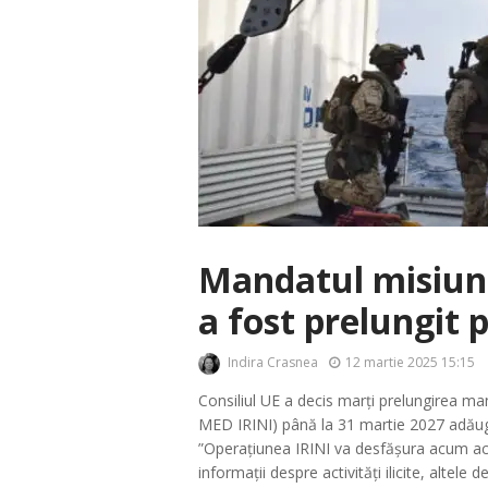
Mandatul misiuni
a fost prelungit 
Indira Crasnea
12 martie 2025 15:15
Consiliul UE a decis marți prelungirea m
MED IRINI) până la 31 martie 2027 adăugând
”Operațiunea IRINI va desfășura acum acti
informații despre activități ilicite, altele d