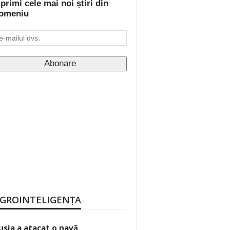
 primi cele mai noi știri din
omeniu
GROINTELIGENȚA
usia a atacat o navă