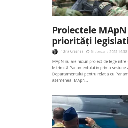
Proiectele MApN l
priorități legisla
Indira Crasnea
6 februarie 2025 16:38
MApN nu are niciun proiect de lege între 
le trimită Parlamentului în prima sesiune 
Departamentului pentru relația cu Parlame
asemenea, MApN...