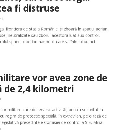
ea fi distruse
23
gal frontiera de stat a României și zboară în spațiul aerian
ruse, neutralizate sau zborul acestora luat sub control,
olul spațiului aerian național, care va înlocui un act
ilitare vor avea zone de
ă de 2,4 kilometri
2
elor militare care deservesc activități pentru securitatea
 cu regim de protecție specială, în extravilan, pe o rază de
 legislativă președintele Comisiei de control a SIE, Mihai
...