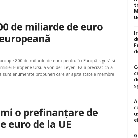
t
M
u
0 de miliarde de euro
I
 europeană
d
F
d
proape 800 de miliarde de euro pentru ”o Europă sigură și
C
Comisiei Europene Ursula von der Leyen. Ea a precizat că a
c
care sunt enumerate propuneri care ar ajuta statele membre
d
s
A
c
imi o prefinanțare de
u
e
e euro de la UE
G