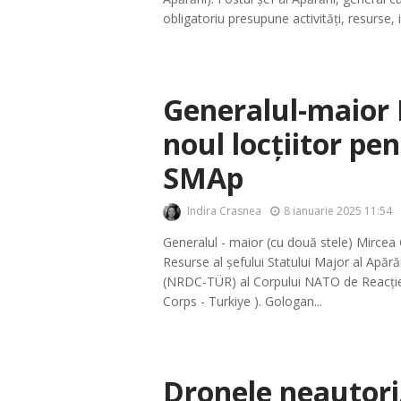
obligatoriu presupune activități, resurse, i
Generalul-maior 
noul locțiitor pe
SMAp
Indira Crasnea
8 ianuarie 2025 11:54
Generalul - maior (cu două stele) Mircea 
Resurse al șefului Statului Major al Apărăr
(NRDC-TÜR) al Corpului NATO de Reacți
Corps - Turkiye ). Gologan...
Dronele neautoriz