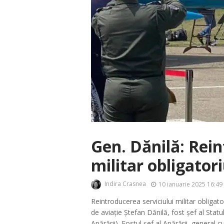
Gen. Dănilă: Rein
militar obligator
Indira Crasnea
10 ianuarie 2025 16:49
Reintroducerea serviciului militar obligat
de aviație Ștefan Dănilă, fost șef al Stat
Apărării). Fostul șef al Apărării, general c