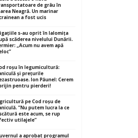
ransportatoare de grâu în
area Neagră. Un marinar
crainean a fost ucis
rigațiile s-au oprit în Ialomița
upă scăderea nivelului Dunării.
ermier: „Acum nu avem apă
eloc”
od roșu în legumicultură:
aniculă și prețurile
ezastruoase. Ion Păunel: Cerem
prijin pentru pierderi!
gricultură pe Cod roșu de
aniculă. ”Nu putem lucra la ce
scătură este acum, se rup
fectiv utilajele”
uvernul a aprobat programul