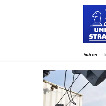
Apărare
I