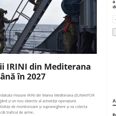
a
d
i IRINI din Mediterana
până în 2027
andatului misiunii IRINI din Marea Mediterana (EUNAVFOR
A
 și un nou obiectiv al activității operațiunii.
vități de monitorizare și supraveghere și va colecta
ecât traficul de arme...
R