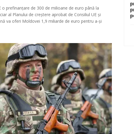
p
 o prefinanțare de 300 de milioane de euro până la
p
nanciar al Planului de creștere aprobat de Consiliul UE și
p
ă va oferi Moldovei 1,9 miliarde de euro pentru a-și