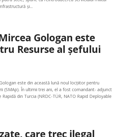
nfrastructură și...
Mircea Gologan este
ntru Resurse al șefului
Gologan este din această lună noul locțiitor pentru
ii (SMAp). În ultimii trei ani, el a fost comandant- adjunct
e Rapidă din Turcia (NRDC-TÜR, NATO Rapid Deployable
ate, care trec ilegal