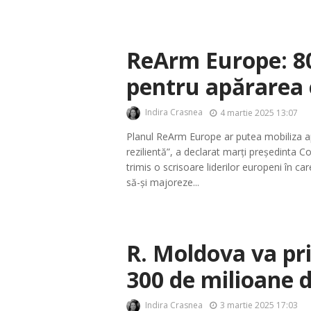
ReArm Europe: 80
pentru apărarea
Indira Crasnea
4 martie 2025 13:07
Planul ReArm Europe ar putea mobiliza a
rezilientă”, a declarat marți președinta 
trimis o scrisoare liderilor europeni în 
să-și majoreze...
R. Moldova va pr
300 de milioane d
Indira Crasnea
3 martie 2025 17:03