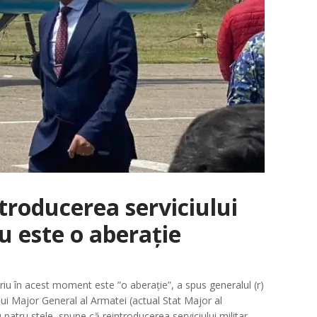
troducerea serviciului
iu este o aberație
oriu în acest moment este ”o aberație”, a spus generalul (r)
ului Major General al Armatei (actual Stat Major al
u patru stele, spune că reintroducerea serviciului militar