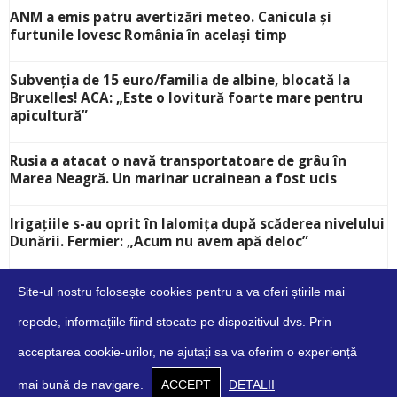
ANM a emis patru avertizări meteo. Canicula și
furtunile lovesc România în același timp
Subvenția de 15 euro/familia de albine, blocată la
Bruxelles! ACA: „Este o lovitură foarte mare pentru
apicultură”
Rusia a atacat o navă transportatoare de grâu în
Marea Neagră. Un marinar ucrainean a fost ucis
Irigațiile s-au oprit în Ialomița după scăderea nivelului
Dunării. Fermier: „Acum nu avem apă deloc”
Site-ul nostru folosește cookies pentru a va oferi știrile mai
repede, informațiile fiind stocate pe dispozitivul dvs. Prin
acceptarea cookie-urilor, ne ajutați sa va oferim o experiență
Despre
Contact
Cookies
Confidențialitate
Condiții
mai bună de navigare.
ACCEPT
DETALII