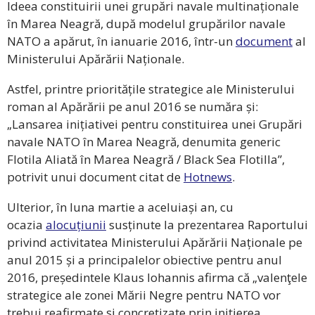
Ideea constituirii unei grupări navale multinaționale
în Marea Neagră, după modelul grupărilor navale
NATO a apărut, în ianuarie 2016, într-un
document
al
Ministerului Apărării Naționale.
Astfel, printre prioritățile strategice ale Ministerului
roman al Apărării pe anul 2016 se număra și:
„Lansarea inițiativei pentru constituirea unei Grupări
navale NATO în Marea Neagră, denumita generic
Flotila Aliată în Marea Neagră / Black Sea Flotilla”,
potrivit unui document citat de
Hotnews
.
Ulterior, în luna martie a aceluiași an, cu
ocazia
alocuțiunii
susținute la prezentarea Raportului
privind activitatea Ministerului Apărării Naționale pe
anul 2015 și a principalelor obiective pentru anul
2016, președintele Klaus Iohannis afirma că „valenţele
strategice ale zonei Mării Negre pentru NATO vor
trebui reafirmate și concretizate prin inițierea