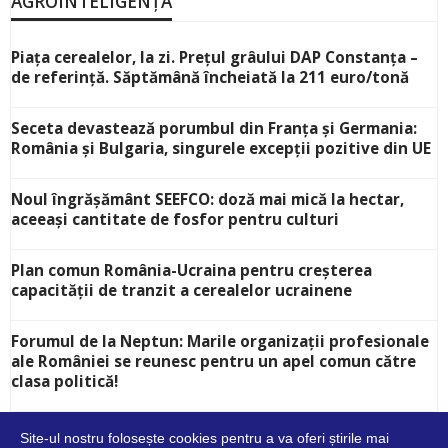
AGROINTELIGENȚA
Piața cerealelor, la zi. Prețul grâului DAP Constanța –
de referință. Săptămână încheiată la 211 euro/tonă
Seceta devastează porumbul din Franța și Germania:
România și Bulgaria, singurele excepții pozitive din UE
Noul îngrășământ SEEFCO: doză mai mică la hectar,
aceeași cantitate de fosfor pentru culturi
Plan comun România-Ucraina pentru creșterea
capacității de tranzit a cerealelor ucrainene
Forumul de la Neptun: Marile organizații profesionale
ale României se reunesc pentru un apel comun către
clasa politică!
Site-ul nostru folosește cookies pentru a va oferi știrile mai