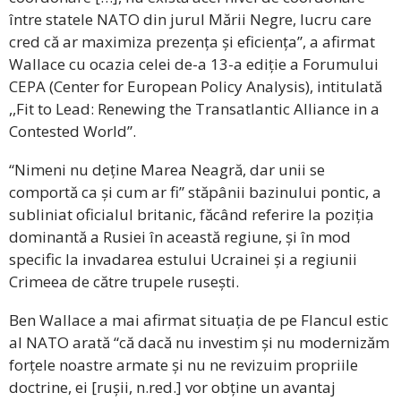
între statele NATO din jurul Mării Negre, lucru care
cred că ar maximiza prezența și eficiența”, a afirmat
Wallace cu ocazia celei de-a 13-a ediție a Forumului
CEPA (Center for European Policy Analysis), intitulată
,,Fit to Lead: Renewing the Transatlantic Alliance in a
Contested World”.
“Nimeni nu deține Marea Neagră, dar unii se
comportă ca și cum ar fi” stăpânii bazinului pontic, a
subliniat oficialul britanic, făcând referire la poziția
dominantă a Rusiei în această regiune, și în mod
specific la invadarea estului Ucrainei și a regiunii
Crimeea de către trupele rusești.
Ben Wallace a mai afirmat situația de pe Flancul estic
al NATO arată “că dacă nu investim și nu modernizăm
forțele noastre armate și nu ne revizuim propriile
doctrine, ei [rușii, n.red.] vor obține un avantaj