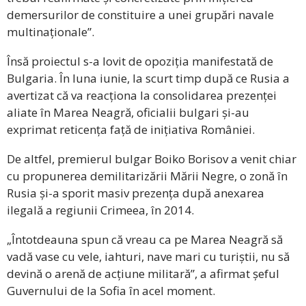
demersurilor de constituire a unei grupări navale
multinaționale”.
Însă proiectul s-a lovit de opoziția manifestată de
Bulgaria. În luna iunie, la scurt timp după ce Rusia a
avertizat că va reacționa la consolidarea prezenței
aliate în Marea Neagră, oficialii bulgari și-au
exprimat reticența față de inițiativa României.
De altfel, premierul bulgar Boiko Borisov a venit chiar
cu propunerea demilitarizării Mării Negre, o zonă în
Rusia și-a sporit masiv prezența după anexarea
ilegală a regiunii Crimeea, în 2014.
„Întotdeauna spun că vreau ca pe Marea Neagră să
vadă vase cu vele, iahturi, nave mari cu turiștii, nu să
devină o arenă de acțiune militară”, a afirmat șeful
Guvernului de la Sofia în acel moment.