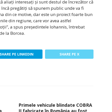
 aliați interesați și sunt destul de încrezător că
 încă pregătiți să spunem public unde va fi
ma din ce motive, dar este un proiect foarte bun
ile din regiune, care vor avea astfel
oții”, a spus președintele Iohannis, întrebat
 de la Borcea.
SHARE PE LINKEDIN
SHARE PE X
Primele vehicule blindate COBRA
a
II fabricate în România au fost