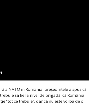
tară a NATO în România, președintele a spus că
rebuie să fie la nivel de brigadă, că România
ie ”tot ce trebuie”, dar că nu este vorba de o