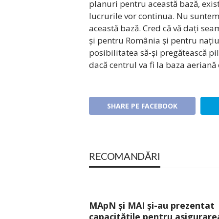
planuri pentru această bază, există
lucrurile vor continua. Nu suntem
această bază. Cred că vă dați sea
și pentru România și pentru națiun
posibilitatea să-și pregătească pil
dacă centrul va fi la baza aeriană
SHARE PE FACEBOOK
RECOMANDĂRI
MApN și MAI și-au prezentat
capacitățile pentru asigurare