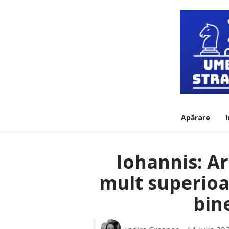
Apărare
I
Iohannis: A
mult superioar
bin