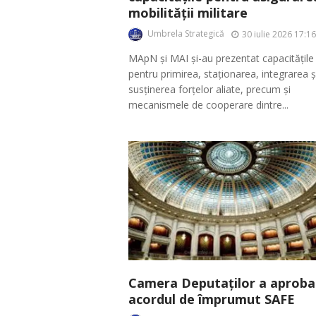
mobilității militare
Umbrela Strategică
30 iulie 2026 17:16
MApN și MAI și-au prezentat capacitățile
pentru primirea, staționarea, integrarea ș
susținerea forțelor aliate, precum și
mecanismele de cooperare dintre...
Camera Deputaților a aproba
acordul de împrumut SAFE