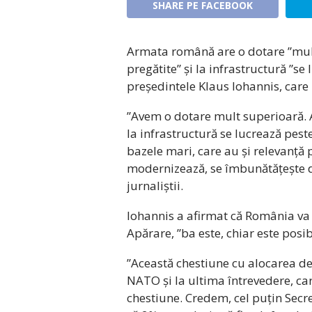
SHARE PE FACEBOOK
Armata română are o dotare ”mult
pregătite” și la infrastructură ”se
președintele Klaus Iohannis, care
”Avem o dotare mult superioară. A
la infrastructură se lucrează peste
bazele mari, care au și relevanță 
modernizează, se îmbunătățește 
jurnaliștii.
Iohannis a afirmat că România va 
Apărare, ”ba este, chiar este posib
”Această chestiune cu alocarea de
NATO și la ultima întrevedere, ca
chestiune. Credem, cel puțin Secre