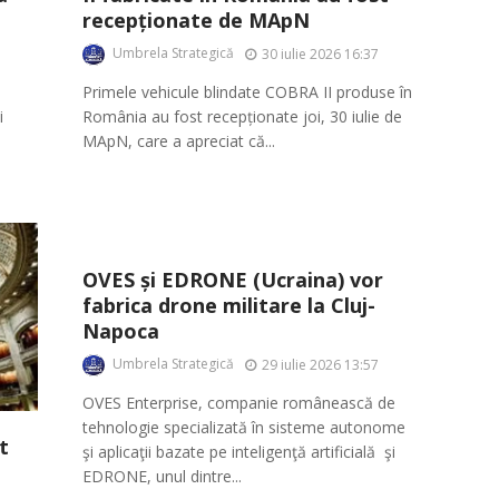
recepționate de MApN
Umbrela Strategică
30 iulie 2026 16:37
Primele vehicule blindate COBRA II produse în
i
România au fost recepționate joi, 30 iulie de
MApN, care a apreciat că...
OVES și EDRONE (Ucraina) vor
fabrica drone militare la Cluj-
Napoca
Umbrela Strategică
29 iulie 2026 13:57
OVES Enterprise, companie românească de
tehnologie specializată în sisteme autonome
t
şi aplicaţii bazate pe inteligenţă artificială şi
EDRONE, unul dintre...