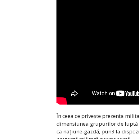
În ceea ce privește prezența mili
dimensiunea grupurilor de luptă t
ca națiune-gazdă, pun3 la dispoziț