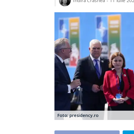
Indira Crasnea
11 iulie 20
Foto: presidency.ro