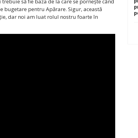
p
i trebuie să fie baza de la care se pornește când
p
e bugetare pentru Apărare. Sigur, această
p
e, dar noi am luat rolul nostru foarte în