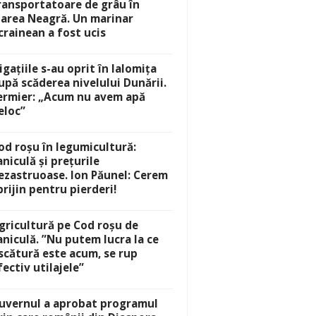
ransportatoare de grâu în
area Neagră. Un marinar
crainean a fost ucis
rigațiile s-au oprit în Ialomița
upă scăderea nivelului Dunării.
ermier: „Acum nu avem apă
eloc”
od roșu în legumicultură:
aniculă și prețurile
ezastruoase. Ion Păunel: Cerem
prijin pentru pierderi!
gricultură pe Cod roșu de
aniculă. ”Nu putem lucra la ce
scătură este acum, se rup
fectiv utilajele”
uvernul a aprobat programul