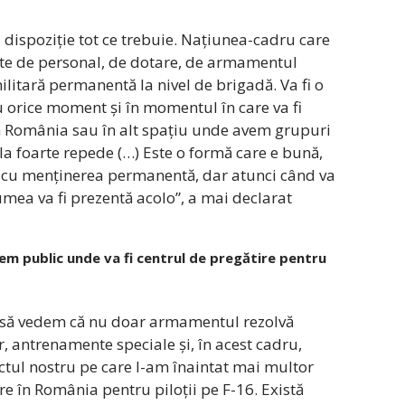
 dispoziție tot ce trebuie. Națiunea-cadru care
ește de personal, de dotare, de armamentul
militară permanentă la nivel de brigadă. Va fi o
u orice moment și în momentul în care va fi
 în România sau în alt spațiu unde avem grupuri
la foarte repede (…) Este o formă care e bună,
me cu menținerea permanentă, dar atunci când va
lumea va fi prezentă acolo”, a mai declarat
em public unde va fi centrul de pregătire pentru
nt să vedem că nu doar armamentul rezolvă
lor, antrenamente speciale și, în acest cadru,
tul nostru pe care l-am înaintat mai multor
ire în România pentru piloții pe F-16. Există