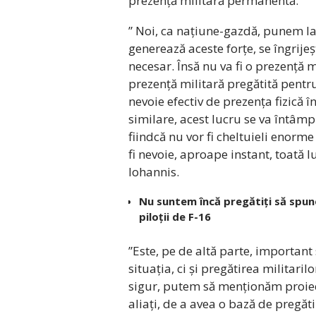
prezență militară permanentă.
” Noi, ca națiune-gazdă, punem la
generează aceste forțe, se îngrij
necesar. Însă nu va fi o prezență 
prezență militară pregătită pentr
nevoie efectiv de prezența fizică
similare, acest lucru se va întâmp
fiindcă nu vor fi cheltuieli enor
fi nevoie, aproape instant, toată 
Iohannis.
Nu suntem încă pregătiți să spun
piloții de F-16
”Este, pe de altă parte, importa
situația, ci și pregătirea militari
sigur, putem să menționăm proiec
aliați, de a avea o bază de pregăt