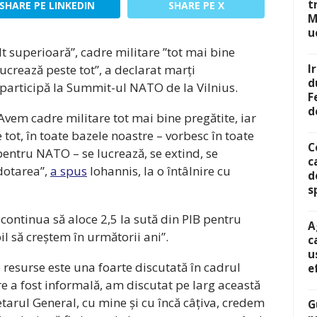
t
SHARE PE LINKEDIN
SHARE PE X
M
u
 superioară”, cadre militare ”tot mai bine
 lucrează peste tot”, a declarat marți
I
d
 participă la Summit-ul NATO de la Vilnius.
F
d
vem cadre militare tot mai bine pregătite, iar
 tot, în toate bazele noastre – vorbesc în toate
C
pentru NATO – se lucrează, se extind, se
c
dotarea”,
a spus
Iohannis, la o întâlnire cu
d
s
continua să aloce 2,5 la sută din PIB pentru
A
il să creștem în următorii ani”.
c
u
 resurse este una foarte discutată în cadrul
e
re a fost informală, am discutat pe larg această
tarul General, cu mine și cu încă câțiva, credem
G