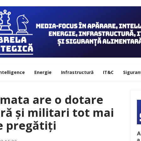
ntelligence
Energie
Infrastructură
IT&C
Siguran
rmata are o dotare
ă și militari tot mai
e pregătiți
A
a