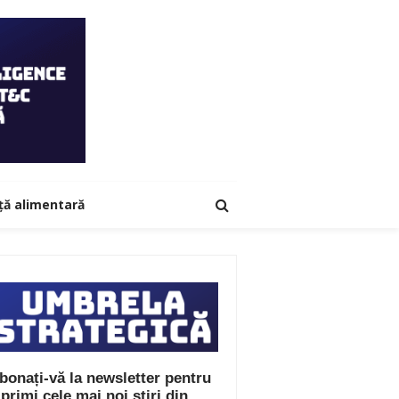
ță alimentară
bonați-vă la newsletter pentru
 primi cele mai noi știri din