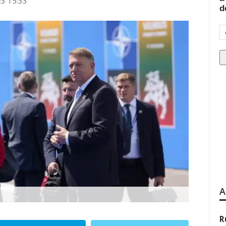
23 15:33
d
A
R