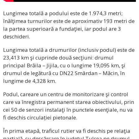
Lungimea totală a podului este de 1.974,3 metri;
înălţimea turnurilor este de aproximativ 193 metri de
la partea superioară a fundaţiei, iar podul are 3
deschideri.
Lungimea totală a drumurilor (inclusiv podul) este de
23,413 km şi cuprinde două secţiuni: drumul
principal Brăila – Jijila, cu o lungime 19,095 km, şi
drumul de legătură cu DN22 Smârdan – Măcin, în
lungime de 4,328 km.
Podul, careare un centru de monitorizare şi control
care va înregistra permanent starea obiectivului, prin
cei 50 de senzori instalaţi în punctele esenţiale, nu va
fi deschis circulației pietonale.
În prima etapă, traficul rutier va fi deschis pe relaţia
parţială, cu descărcare în judeţul Tulcea pe drumul