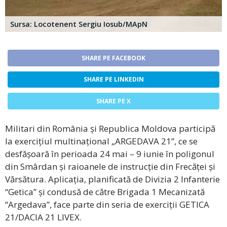
Sursa: Locotenent Sergiu Iosub/MApN
SHARE PE FACEBOOK
SHARE PE LINKEDIN
SHARE PE X
Militari din România și Republica Moldova participă
la exercițiul multinațional „ARGEDAVA 21”, ce se
desfășoară în perioada 24 mai – 9 iunie în poligonul
din Smârdan și raioanele de instrucție din Frecăței și
Vărsătura. Aplicația, planificată de Divizia 2 Infanterie
“Getica” și condusă de către Brigada 1 Mecanizată
“Argedava”, face parte din seria de exerciții GETICA
21/DACIA 21 LIVEX.