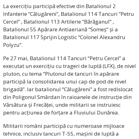
La exercițiu participă efective din Batalionul 2
Infanterie “Călugăreni”, Batalionul 114 Tancuri “Petru
Cercel” , Batalionul 113 Artilerie “Bărăganul” ,
Batalionul 55 Apărare Antiaeriană “Someș” și a
Batalionul 117 Sprijin Logistic “Colonel Alexandru
Polyzu”.
Pe 27 mai, Batalionul 114 Tancuri “Petru Cercel” a
executat un exercițiu cu trageri de luptă (LFX), de nivel
pluton, cu tema “Plutonul de tancuri în apărare
participă la consolidarea unui cap de pod de nivel
brigadă”. Iar batalionul “Călugăreni” a fost redislocat
din Poligonul Smârdan în raioanele de instrucție din
Vărsătura și Frecăței, unde militarii se instruiesc
pentru acțiunea de forțare a Fluviului Dunărea.
Militarii români participă cu numeroase mijloace
tehnice, inclusiv tancuri T-55, mașini de luptă a