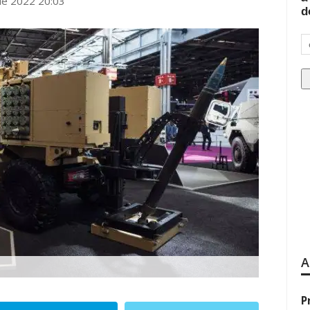
ie 2022 20:03
d
A
P