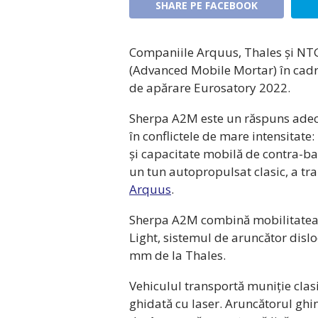
SHARE PE FACEBOOK
Companiile Arquus, Thales și NTG
(Advanced Mobile Mortar) în cadru
de apărare Eurosatory 2022.
Sherpa A2M este un răspuns adecva
în conflictele de mare intensitate:
și capacitate mobilă de contra-ba
un tun autopropulsat clasic, a tr
Arquus
.
Sherpa A2M combină mobilitatea e
Light, sistemul de aruncător disl
mm de la Thales.
Vehiculul transportă muniție clasi
ghidată cu laser. Aruncătorul ghin