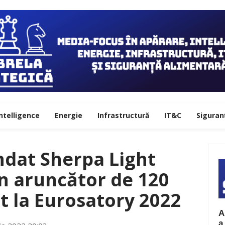
ntelligence
Energie
Infrastructură
IT&C
Siguran
ndat Sherpa Light
n aruncător de 120
 la Eurosatory 2022
A
a