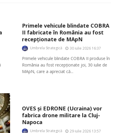
Primele vehicule blindate COBRA
a
II fabricate în România au fost
recepționate de MApN
Umbrela Strategică
30 iulie 2026 16:37
Primele vehicule blindate COBRA II produse în
i
România au fost recepționate joi, 30 iulie de
MApN, care a apreciat că...
OVES și EDRONE (Ucraina) vor
fabrica drone militare la Cluj-
Napoca
Umbrela Strategică
29 iulie 2026 13:57