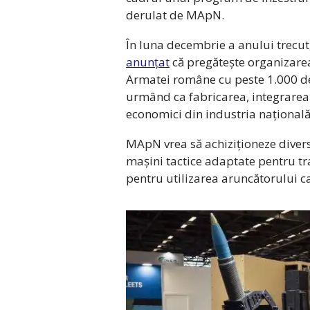
derulat de MApN.
În luna decembrie a anului trecut
anunțat
că pregătește organizarea
Armatei române cu peste 1.000 de 
urmând ca fabricarea, integrarea 
economici din industria națională
MApN vrea să achiziționeze divers
mașini tactice adaptate pentru t
pentru utilizarea aruncătorului c