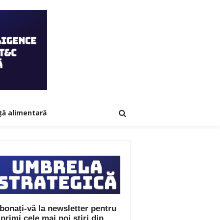
ță alimentară
bonați-vă la newsletter pentru
 primi cele mai noi știri din