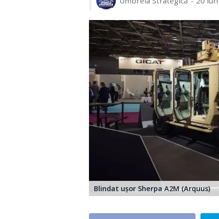
Umbrela Strategică
20 iun
Blindat ușor Sherpa A2M (Arquus)