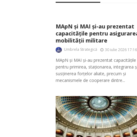
MApN și MAI și-au prezentat
capacitățile pentru asigurare
mobilității militare
Umbrela Strategică
30 iulie 2026 17:16
MApN și MAI și-au prezentat capacitățile
pentru primirea, staționarea, integrarea ș
susținerea forțelor aliate, precum și
mecanismele de cooperare dintre...