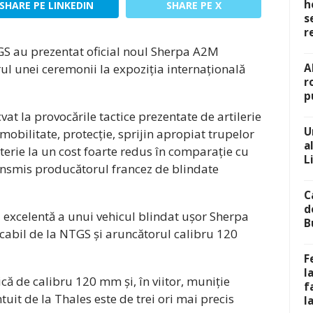
h
SHARE PE LINKEDIN
SHARE PE X
s
r
S au prezentat oficial noul Sherpa A2M
l unei ceremonii la expoziția internațională
A
r
p
t la provocările tactice prezentate de artilerie
U
 mobilitate, protecție, sprijin apropiat trupelor
a
terie la un cost foarte redus în comparație cu
L
ansmis producătorul francez de blindate
C
d
xcelentă a unui vehicul blindat ușor Sherpa
B
ocabil de la NTGS și aruncătorul calibru 120
F
l
că de calibru 120 mm și, în viitor, muniție
f
tuit de la Thales este de trei ori mai precis
l