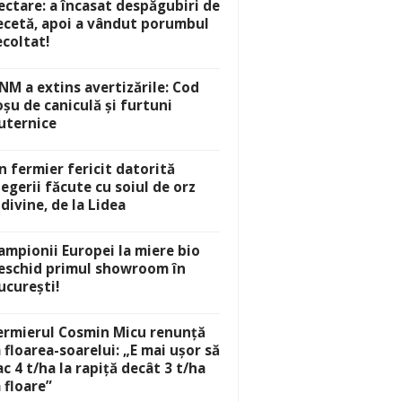
ectare: a încasat despăgubiri de
ecetă, apoi a vândut porumbul
ecoltat!
NM a extins avertizările: Cod
oșu de caniculă și furtuni
uternice
n fermier fericit datorită
legerii făcute cu soiul de orz
idivine, de la Lidea
ampionii Europei la miere bio
eschid primul showroom în
ucurești!
ermierul Cosmin Micu renunță
a floarea-soarelui: „E mai ușor să
ac 4 t/ha la rapiță decât 3 t/ha
a floare”