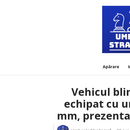
Apărare
I
Vehicul bli
echipat cu u
mm, prezentat