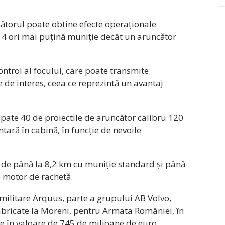
cătorul poate obține efecte operaționale
 4 ori mai puțină muniție decât un aruncător
ntrol al focului, care poate transmite
e de interes, ceea ce reprezintă un avantaj
pate 40 de proiectile de aruncător calibru 120
ară în cabină, în funcție de nevoile
 de până la 8,2 km cu muniție standard și până
e motor de rachetă.
militare Arquus, parte a grupului AB Volvo,
abricate la Moreni, pentru Armata României, în
e în valoare de 745 de milioane de euro,