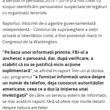
a derulat în perioada 2015 – 2019 și a fost creat cu
scopul identificării persoanelor suspectate de legături
cu organizații teroriste.
Raportul, întocmit de o agenție guvernamentală
independentă – Consiliul de supraveghere a vieții
private și libertăților civile, a fost prezentat marți în
Congresul de la Washington.
“Pe baza unor informații primite, FBI-ul a
anchetat o persoană, dar, după verificare, a
stabilit că nu se justifică nicio acțiune
suplimentară”
, se afirmă în raport. Într-un al doilea
caz, programul
“a furnizat informații unice despre
un număr de telefon, deja cunoscut autorităților
americane, ceea ce a dus la inițierea unei
investigații”
de către un serviciu extern de informații,
se mai arată în raport, fără să ofere mai multe detalii
despre natura anchetei.