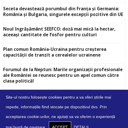
Seceta devastează porumbul din Franța și Germania:
România și Bulgaria, singurele excepții pozitive din UE
Noul îngrășământ SEEFCO: doză mai mică la hectar,
aceeași cantitate de fosfor pentru culturi
Plan comun România-Ucraina pentru creșterea
capacității de tranzit a cerealelor ucrainene
Forumul de la Neptun: Marile organizații profesionale
ale României se reunesc pentru un apel comun către
clasa politică!
Site-ul nostru folosește cookies pentru a va oferi știrile mai
repede, informațiile fiind stocate pe dispozitivul dvs. Prin
acceptarea cookie-urilor, ne ajutați sa va oferim o experiență
Despre
Contact
Cookies
Confidențialitate
Condiții
mai bună de navigare.
ACCEPT
DETALII