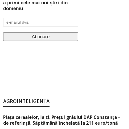
a primi cele mai noi știri din
domeniu
AGROINTELIGENȚA
Piața cerealelor, la zi. Prețul grâului DAP Constanța –
de referință. Săptămână încheiată la 211 euro/tonă