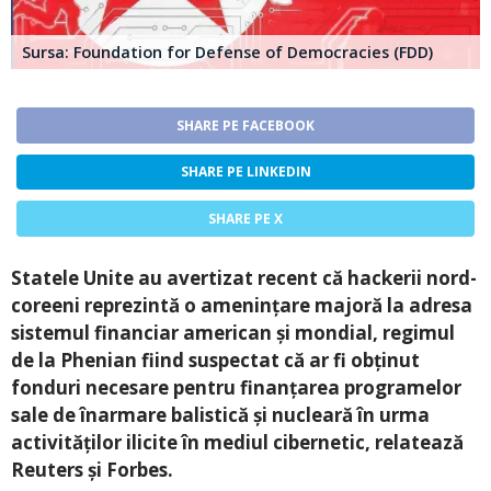
Sursa: Foundation for Defense of Democracies (FDD)
SHARE PE FACEBOOK
SHARE PE LINKEDIN
SHARE PE X
Statele Unite au avertizat recent că hackerii nord-
coreeni reprezintă o amenințare majoră la adresa
sistemul financiar american și mondial, regimul
de la Phenian fiind suspectat că ar fi obținut
fonduri necesare pentru finanțarea programelor
sale de înarmare balistică și nucleară în urma
activităților ilicite în mediul cibernetic, relatează
Reuters și Forbes.