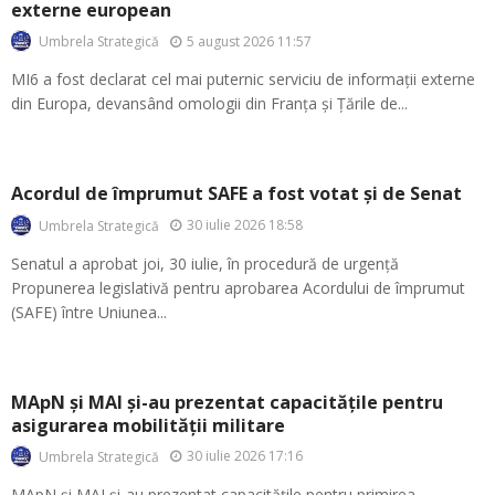
externe european
5 august 2026 11:57
Umbrela Strategică
MI6 a fost declarat cel mai puternic serviciu de informații externe
din Europa, devansând omologii din Franța și Țările de...
Acordul de împrumut SAFE a fost votat și de Senat
30 iulie 2026 18:58
Umbrela Strategică
Senatul a aprobat joi, 30 iulie, în procedură de urgență
Propunerea legislativă pentru aprobarea Acordului de împrumut
(SAFE) între Uniunea...
MApN și MAI și-au prezentat capacitățile pentru
asigurarea mobilității militare
30 iulie 2026 17:16
Umbrela Strategică
MApN și MAI și-au prezentat capacitățile pentru primirea,