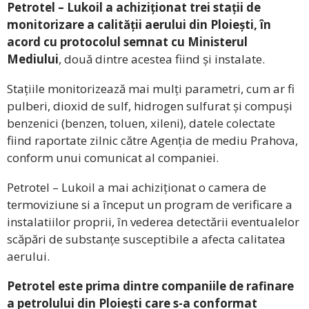
Petrotel – Lukoil a achiziționat trei stații de
monitorizare a calității aerului din Ploiești, în
acord cu protocolul semnat cu Ministerul
Mediului
, două dintre acestea fiind și instalate.
Stațiile monitorizează mai mulți parametri, cum ar fi
pulberi, dioxid de sulf, hidrogen sulfurat și compuși
benzenici (benzen, toluen, xileni), datele colectate
fiind raportate zilnic către Agenția de mediu Prahova,
conform unui comunicat al companiei.
Petrotel – Lukoil a mai achiziționat o camera de
termoviziune si a început un program de verificare a
instalatiilor proprii, în vederea detectării eventualelor
scăpări de substanțe susceptibile a afecta calitatea
aerului.
Petrotel este prima dintre companiile de rafinare
a petrolului din Ploiești care s-a conformat