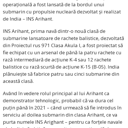
operațională a fost lansată de la bordul unui
submarin cu propulsie nucleară dezvoltat și realizat
de India – INS Arihant.
INS Arihant, prima navă dintr-o nouă clasă de
submarine lansatoare de rachete balistice, dezvoltată
din Proiectul rus 971 Clasa Akula I, a fost proiectat să
fie echipat cu un arsenal de până la patru rachete cu
rază intermediară de acțiune K-4 sau 12 rachete
balistice cu rază scurtă de acțiune K-15 (B-05). India
plănuiește să fabrice patru sau cinci submarine din
această clasă.
Având în vedere rolul principal al lui Arihant ca
demonstrator tehnologic, probabil că va dura cel
puțin până în 2021 – când urmează să fie introdus în
serviciu al doilea submarin din clasa Arihant, ce va
purta numele INS Arighant – pentru ca forțele navale