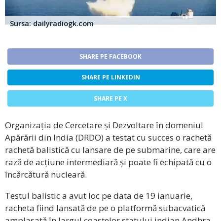
Sursa: dailyradiogk.com
SHARE PE FACEBOOK
SHARE PE LINKEDIN
SHARE PE X
Organizația de Cercetare și Dezvoltare în domeniul
Apărării din India (DRDO) a testat cu succes o rachetă
rachetă balistică cu lansare de pe submarine, care are
rază de acțiune intermediară și poate fi echipată cu o
încărcătură nucleară.
Testul balistic a avut loc pe data de 19 ianuarie,
racheta fiind lansată de pe o platformă subacvatică
amplasată în largul coastelor statului indian Andhra