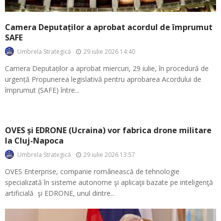
Camera Deputaților a aprobat acordul de împrumut
SAFE
29 iulie 2026 14:40
Umbrela Strategică
Camera Deputaților a aprobat miercuri, 29 iulie, în procedură de
urgență Propunerea legislativă pentru aprobarea Acordului de
împrumut (SAFE) între...
OVES și EDRONE (Ucraina) vor fabrica drone militare
la Cluj-Napoca
29 iulie 2026 13:57
Umbrela Strategică
OVES Enterprise, companie românească de tehnologie
specializată în sisteme autonome şi aplicaţii bazate pe inteligenţă
artificială şi EDRONE, unul dintre...