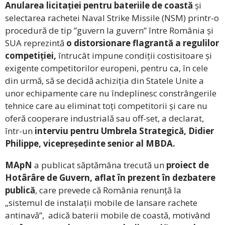
Anularea licitației pentru bateriile de coastă
și
selectarea rachetei Naval Strike Missile (NSM) printr-o
procedură de tip ”guvern la guvern” între România și
SUA reprezintă
o distorsionare flagrantă a regulilor
competiției,
întrucât impune condiții costisitoare și
exigente competitorilor europeni, pentru ca, în cele
din urmă, să se decidă achiziția din Statele Unite a
unor echipamente care nu îndeplinesc constrângerile
tehnice care au eliminat toți competitorii și care nu
oferă cooperare industrială sau off-set, a declarat,
într-un
interviu pentru Umbrela Strategică, Didier
Philippe, vicepreședinte senior al MBDA.
MApN
a publicat săptămâna trecută un
proiect de
Hotârâre de Guvern, aflat în prezent în dezbatere
publică
, care prevede că România renunță la
„sistemul de instalații mobile de lansare rachete
antinavă”, adică baterii mobile de coastă, motivând