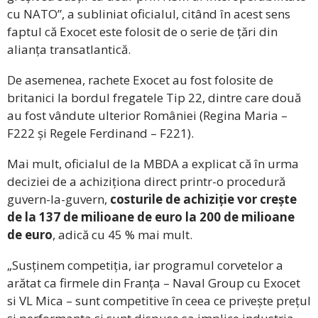
cu NATO”, a subliniat oficialul, citând în acest sens
faptul că Exocet este folosit de o serie de țări din
alianța transatlantică.
De asemenea, rachete Exocet au fost folosite de
britanici la bordul fregatele Tip 22, dintre care două
au fost vândute ulterior României (Regina Maria –
F222 și Regele Ferdinand – F221).
Mai mult, oficialul de la MBDA a explicat că în urma
deciziei de a achiziționa direct printr-o procedură
guvern-la-guvern,
costurile de achiziție vor crește
de la 137 de milioane de euro la 200 de milioane
de euro
, adică cu 45 % mai mult.
„Susținem competiția, iar programul corvetelor a
arătat ca firmele din Franța – Naval Group cu Exocet
si VL Mica – sunt competitive în ceea ce privește prețul