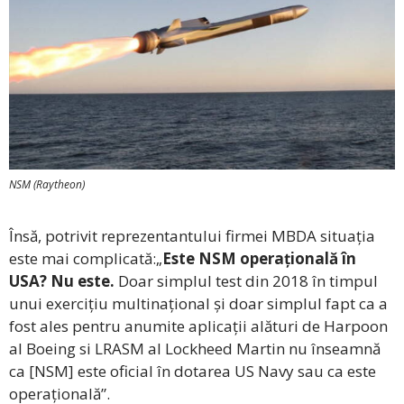
NSM (Raytheon)
Însă, potrivit reprezentantului firmei MBDA situația
este mai complicată:„
Este NSM operațională în
USA? Nu este.
Doar simplul test din 2018 în timpul
unui exercițiu multinațional și doar simplul fapt ca a
fost ales pentru anumite aplicații alături de Harpoon
al Boeing si LRASM al Lockheed Martin nu înseamnă
ca [NSM] este oficial în dotarea US Navy sau ca este
operațională”.