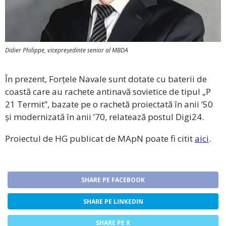
Didier Philippe, vicepreședinte senior al MBDA
În prezent, Forțele Navale sunt dotate cu baterii de
coastă care au rachete antinavă sovietice de tipul „P
21 Termit”, bazate pe o rachetă proiectată în anii ’50
și modernizată în anii ’70, relatează postul Digi24.
Proiectul de HG publicat de MApN poate fi citit
aici
.
SHARE PE FACEBOOK
SHARE PE LINKEDIN
SHARE PE X