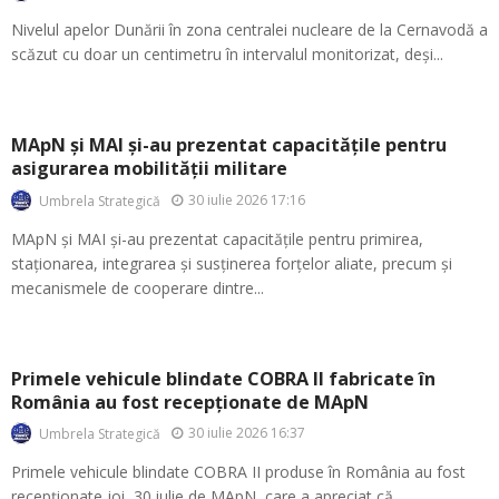
Nivelul apelor Dunării în zona centralei nucleare de la Cernavodă a
scăzut cu doar un centimetru în intervalul monitorizat, deși...
MApN și MAI și-au prezentat capacitățile pentru
asigurarea mobilității militare
30 iulie 2026 17:16
Umbrela Strategică
MApN și MAI și-au prezentat capacitățile pentru primirea,
staționarea, integrarea și susținerea forțelor aliate, precum și
mecanismele de cooperare dintre...
Primele vehicule blindate COBRA II fabricate în
România au fost recepționate de MApN
30 iulie 2026 16:37
Umbrela Strategică
Primele vehicule blindate COBRA II produse în România au fost
recepționate joi, 30 iulie de MApN, care a apreciat că...