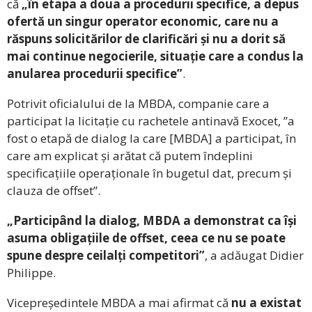
că
„în etapa a doua a procedurii specifice, a depus
ofertă un singur operator economic, care nu a
răspuns solicitărilor de clarificări și nu a dorit să
mai continue negocierile, situație care a condus la
anularea procedurii specifice”
.
Potrivit oficialului de la MBDA, companie care a
participat la licitație cu rachetele antinavă Exocet, ”a
fost o etapă de dialog la care [MBDA] a participat, în
care am explicat și arătat că putem îndeplini
specificațiile operaționale în bugetul dat, precum și
clauza de offset”.
„Participând la dialog, MBDA a demonstrat ca își
asuma obligațiile de offset, ceea ce nu se poate
spune despre ceilalți competitori”
, a adăugat Didier
Philippe.
Vicepreședintele MBDA a mai afirmat că
nu a existat