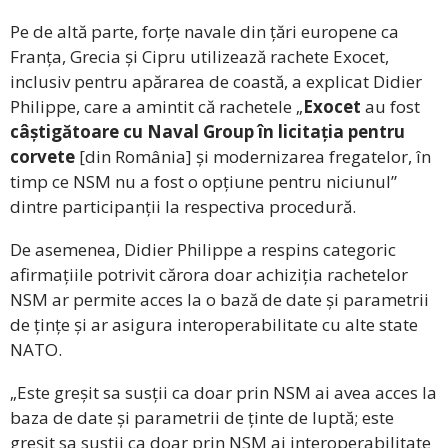
Pe de altă parte, forțe navale din țări europene ca
Franța, Grecia și Cipru utilizează rachete Exocet,
inclusiv pentru apărarea de coastă, a explicat Didier
Philippe, care a amintit că rachetele „
Exocet
au fost
câștigătoare cu Naval Group în licitația pentru
corvete
[din România] și modernizarea fregatelor, în
timp ce NSM nu a fost o opțiune pentru niciunul”
dintre participanții la respectiva procedură.
De asemenea, Didier Philippe a respins categoric
afirmațiile potrivit cărora doar achiziția rachetelor
NSM ar permite acces la o bază de date și parametrii
de țințe și ar asigura interoperabilitate cu alte state
NATO.
„Este greșit sa susții ca doar prin NSM ai avea acces la
baza de date și parametrii de ținte de luptă; este
greșit sa susții ca doar prin NSM ai interoperabilitate