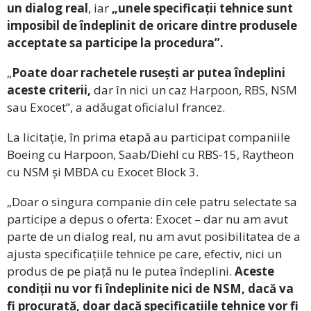
un dialog real
, iar
„unele specificații tehnice sunt
imposibil de îndeplinit de oricare dintre produsele
acceptate sa participe la procedura”.
„
Poate doar rachetele rusești ar putea îndeplini
aceste criterii,
dar în nici un caz Harpoon, RBS, NSM
sau Exocet”, a adăugat oficialul francez.
La licitație, în prima etapă au participat companiile
Boeing cu Harpoon, Saab/Diehl cu RBS-15, Raytheon
cu NSM și MBDA cu Exocet Block 3.
„Doar o singura companie din cele patru selectate sa
participe a depus o oferta: Exocet – dar nu am avut
parte de un dialog real, nu am avut posibilitatea de a
ajusta specificațiile tehnice pe care, efectiv, nici un
produs de pe piață nu le putea îndeplini.
Aceste
condiții nu vor fi îndeplinite nici de NSM, dacă va
fi procurată, doar dacă specificațiile tehnice vor fi