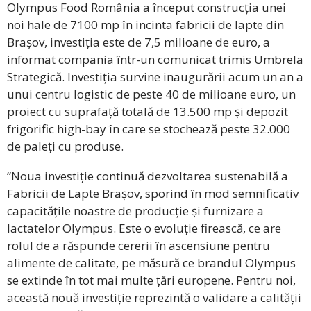
Olympus Food România a început construcția unei
noi hale de 7100 mp în incinta fabricii de lapte din
Brașov, investiția este de 7,5 milioane de euro, a
informat compania într-un comunicat trimis Umbrela
Strategică. Investiția survine inaugurării acum un an a
unui centru logistic de peste 40 de milioane euro, un
proiect cu suprafață totală de 13.500 mp și depozit
frigorific high-bay în care se stochează peste 32.000
de paleți cu produse.
”
Noua investiție continuă dezvoltarea sustenabilă a
Fabricii de Lapte Brașov, sporind în mod semnificativ
capacitățile noastre de producție și furnizare a
lactatelor Olympus. Este o evoluție firească, ce are
rolul de a răspunde cererii în ascensiune pentru
alimente de calitate, pe măsură ce brandul Olympus
se extinde în tot mai multe țări europene. Pentru noi,
această nouă investiție reprezintă o validare a calității