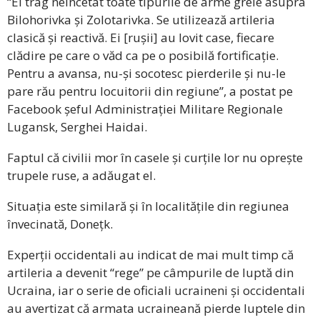
“Ei trag neîncetat toate tipurile de arme grele asupra
Bilohorivka și Zolotarivka. Se utilizează artileria
clasică și reactivă. Ei [rușii] au lovit case, fiecare
clădire pe care o văd ca pe o posibilă fortificație.
Pentru a avansa, nu-și socotesc pierderile și nu-le
pare rău pentru locuitorii din regiune”, a postat pe
Facebook șeful Administrației Militare Regionale
Lugansk, Serghei Haidai.
Faptul că civilii mor în casele și curțile lor nu oprește
trupele ruse, a adăugat el.
Situația este similară și în localitățile din regiunea
învecinată, Donețk.
Experții occidentali au indicat de mai mult timp că
artileria a devenit “rege” pe câmpurile de luptă din
Ucraina, iar o serie de oficiali ucraineni și occidentali
au avertizat că armata ucraineană pierde luptele din