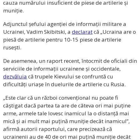
cauza numărului insuficient de piese de artilerie și
muniție.
Adjunctul șefului agenției de informații militare a
Ucrainei, Vadim Skibitski, a
declarat
că „Ucraina are o
piesă de artilerie pentru 10-15 piese de artilerie
rusești.
De asemenea, un raport recent, întocmit de oficiali din
serviciile de informații ucrainene și occidentale,
dezvăluia
că trupele Kievului se confruntă cu
dificultăți uriașe în duelurile de artilerie cu Rusia.
„Este clar că un război convențional nu poate fi
câștigat dacă partea ta are de câteva ori mai puține
arme, armele tale lovesc inamicul la o distanță mai
mică și ai mult mai puțină muniție decât inamicul”,
afirmă autorii raportului, care precizează că
ucrainenii au de 40 de ori mai puțină muniție decât