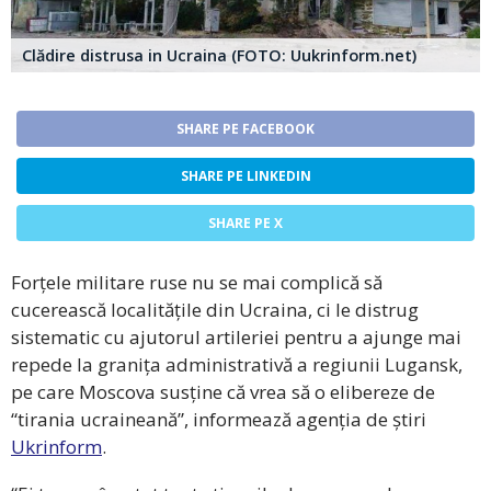
Clădire distrusa in Ucraina (FOTO: Uukrinform.net)
SHARE PE FACEBOOK
SHARE PE LINKEDIN
SHARE PE X
Forțele militare ruse nu se mai complică să
cucerească localitățile din Ucraina, ci le distrug
sistematic cu ajutorul artileriei pentru a ajunge mai
repede la granița administrativă a regiunii Lugansk,
pe care Moscova susține că vrea să o elibereze de
“tirania ucraineană”, informează agenția de știri
Ukrinform
.