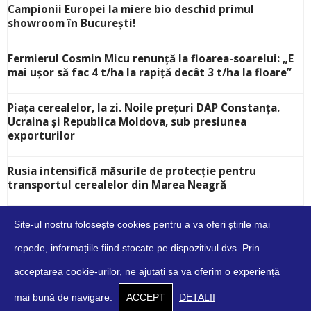
Campionii Europei la miere bio deschid primul
showroom în București!
Fermierul Cosmin Micu renunță la floarea-soarelui: „E
mai ușor să fac 4 t/ha la rapiță decât 3 t/ha la floare”
Piața cerealelor, la zi. Noile prețuri DAP Constanța.
Ucraina și Republica Moldova, sub presiunea
exporturilor
Rusia intensifică măsurile de protecție pentru
transportul cerealelor din Marea Neagră
Site-ul nostru folosește cookies pentru a va oferi știrile mai
repede, informațiile fiind stocate pe dispozitivul dvs. Prin
acceptarea cookie-urilor, ne ajutați sa va oferim o experiență
Despre
Contact
Cookies
Confidențialitate
Condiții
mai bună de navigare.
ACCEPT
DETALII