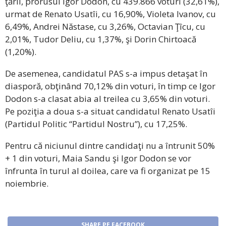
ţării, prorusul Igor Dodon, cu 439.866 voturi (32,61%),
urmat de Renato Usatîi, cu 16,90%, Violeta Ivanov, cu
6,49%, Andrei Năstase, cu 3,26%, Octavian Ţîcu, cu
2,01%, Tudor Deliu, cu 1,37%, şi Dorin Chirtoacă
(1,20%).
De asemenea, candidatul PAS s-a impus detaşat în
diasporă, obţinând 70,12% din voturi, în timp ce Igor
Dodon s-a clasat abia al treilea cu 3,65% din voturi.
Pe poziţia a doua s-a situat candidatul Renato Usatîi
(Partidul Politic “Partidul Nostru”), cu 17,25%.
Pentru că niciunul dintre candidaţi nu a întrunit 50%
+ 1 din voturi, Maia Sandu şi Igor Dodon se vor
înfrunta în turul al doilea, care va fi organizat pe 15
noiembrie.
SHARE PE FACEBOOK