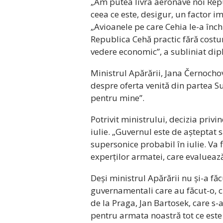
„Am putea livra aeronave noi Repu
ceea ce este, desigur, un factor im
„Avioanele pe care Cehia le-a înch
Republica Cehă practic fără costur
vedere economic”, a subliniat di
Ministrul Apărării, Jana Černochová
despre oferta venită din partea S
pentru mine”.
Potrivit ministrului, decizia priv
iulie. „Guvernul este de așteptat s
supersonice probabil în iulie. Va 
experților armatei, care evalueaz
Deși ministrul Apărării nu și-a făcu
guvernamentali care au făcut-o, c
de la Praga, Jan Bartosek, care s
pentru armata noastră tot ce este