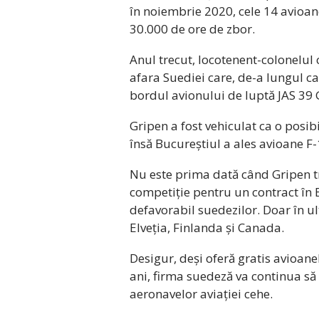
în noiembrie 2020, cele 14 avioane
30.000 de ore de zbor.
Anul trecut, locotenent-colonelul
afara Suediei care, de-a lungul ca
bordul avionului de luptă JAS 39 
Gripen a fost vehiculat ca o posib
însă Bucureștiul a ales avioane F
Nu este prima dată când Gripen tr
competiție pentru un contract în 
defavorabil suedezilor. Doar în ul
Elveția, Finlanda și Canada.
Desigur, deși oferă gratis avioan
ani, firma suedeză va continua să
aeronavelor aviației cehe.