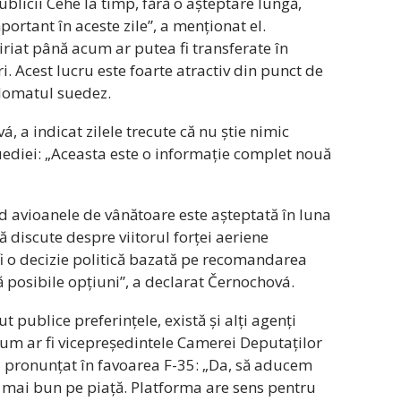
blicii Cehe la timp, fără o așteptare lungă,
portant în aceste zile”, a menționat el.
iriat până acum ar putea fi transferate în
i. Acest lucru este foarte atractiv din punct de
plomatul suedez.
, a indicat zilele trecute că nu știe nimic
uediei: „Aceasta este o informație complet nouă
ind avioanele de vânătoare este așteptată în luna
ă discute despre viitorul forței aeriene
fi o decizie politică bazată pe recomandarea
ă posibile opțiuni”, a declarat Černochová.
t publice preferințele, există și alți agenți
um ar fi vicepreședintele Camerei Deputaților
-a pronunțat în favoarea F-35: „Da, să aducem
 mai bun pe piață. Platforma are sens pentru