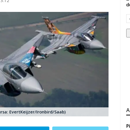
13:12
d
A
rsa: EvertKeijzer/Ironbird/Saab)
P