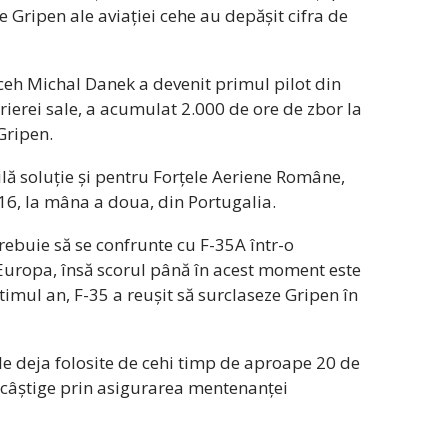
 Gripen ale aviației cehe au depășit cifra de
 ceh Michal Danek a devenit primul pilot din
rierei sale, a acumulat 2.000 de ore de zbor la
Gripen.
ilă soluție și pentru Forțele Aeriene Române,
-16, la mâna a doua, din Portugalia.
ebuie să se confrunte cu F-35A într-o
Europa, însă scorul până în acest moment este
timul an, F-35 a reușit să surclaseze Gripen în
ele deja folosite de cehi timp de aproape 20 de
 câștige prin asigurarea mentenanței