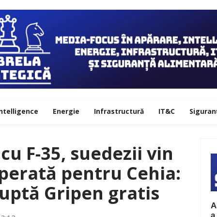
ntelligence
Energie
Infrastructură
IT&C
Siguran
cu F-35, suedezii vin
sperată pentru Cehia:
uptă Gripen gratis
A
a