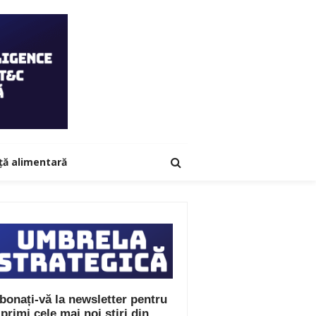
ță alimentară
bonați-vă la newsletter pentru
 primi cele mai noi știri din