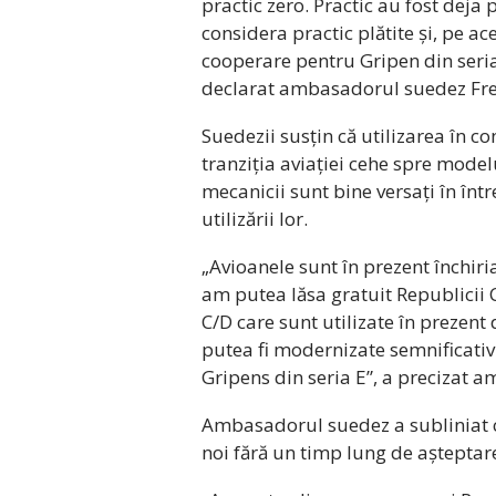
practic zero. Practic au fost deja 
considera practic plătite și, pe 
cooperare pentru Gripen din seria 
declarat ambasadorul suedez Fre
Suedezii susțin că utilizarea în co
tranziția aviației cehe spre model
mecanicii sunt bine versați în într
utilizării lor.
„Avioanele sunt în prezent închiria
am putea lăsa gratuit Republicii 
C/D care sunt utilizate în prezent 
putea fi modernizate semnificativ.
Gripens din seria E”, a precizat
Ambasadorul suedez a subliniat c
noi fără un timp lung de așteptar