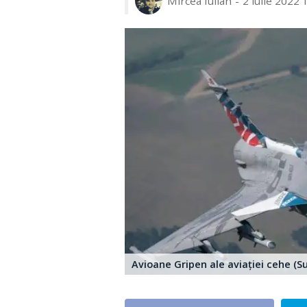
Mircea Iulian
2 iulie 2022 
Avioane Gripen ale aviației cehe (Su