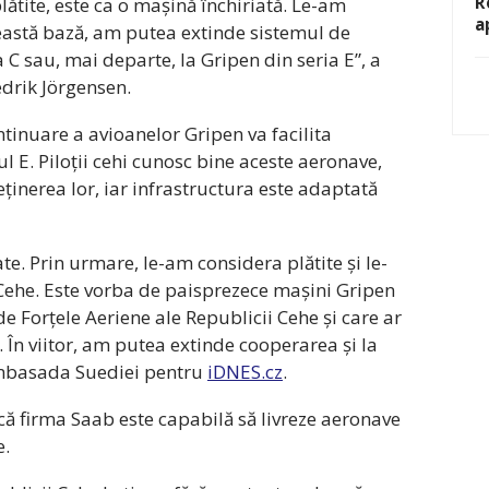
R
plătite, este ca o mașină închiriată. Le-am
a
această bază, am putea extinde sistemul de
C sau, mai departe, la Gripen din seria E”, a
drik Jörgensen.
ntinuare a avioanelor Gripen va facilita
ul E. Piloții cehi cunosc bine aceste aeronave,
eținerea lor, iar infrastructura este adaptată
te. Prin urmare, le-am considera plătite și le-
Cehe. Este vorba de paisprezece mașini Gripen
de Forțele Aeriene ale Republicii Cehe și care ar
 În viitor, am putea extinde cooperarea și la
 ambasada Suediei pentru
iDNES.cz
.
ă firma Saab este capabilă să livreze aeronave
e.