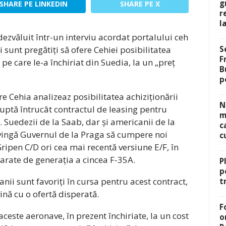
g
SHARE PE LINKEDIN
SHARE PE X
r
l
zvăluit într-un interviu acordat portalului ceh
 sunt pregătiți să ofere Cehiei posibilitatea
S
F
pe care le-a închiriat din Suedia, la un „preț
B
p
re Cehia analizeaz posibilitatea achiziționării
N
uptă întrucât contractul de leasing pentru
m
 Suedezii de la Saab, dar și americanii de la
c
vingă Guvernul de la Praga să cumpere noi
c
ipen C/D ori cea mai recentă versiune E/F, în
arate de generația a cincea F-35A.
P
p
canii sunt favoriți în cursa pentru acest contract,
t
vină cu o ofertă disperată.
F
aceste aeronave, în prezent închiriate, la un cost
o