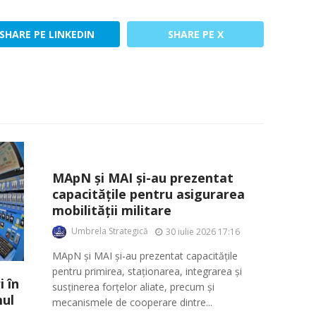
SHARE PE LINKEDIN
SHARE PE X
MApN și MAI și-au prezentat
capacitățile pentru asigurarea
mobilității militare
Umbrela Strategică
30 iulie 2026 17:16
MApN și MAI și-au prezentat capacitățile
pentru primirea, staționarea, integrarea și
 în
susținerea forțelor aliate, precum și
ul
mecanismele de cooperare dintre...