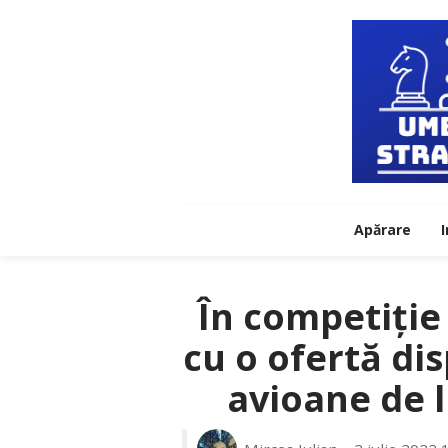
Apărare
I
În competiție 
cu o ofertă di
avioane de l