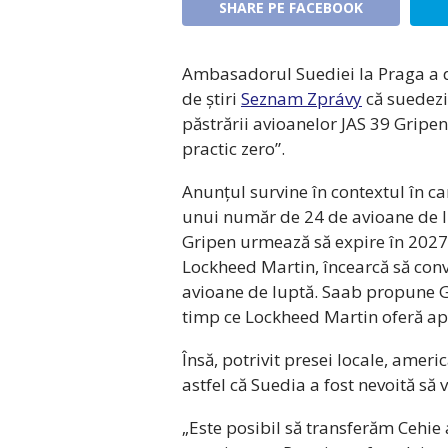
SHARE PE FACEBOOK
Ambasadorul Suediei la Praga a de
de știri
Seznam Zprávy
că suedezii
păstrării avioanelor JAS 39 Gripen 
practic zero”.
Anunțul survine în contextul în ca
unui număr de 24 de avioane de l
Gripen urmează să expire în 2027.
Lockheed Martin, încearcă să con
avioane de luptă. Saab propune Gr
timp ce Lockheed Martin oferă ap
Însă, potrivit presei locale, ameri
astfel că Suedia a fost nevoită să 
„Este posibil să transferăm Cehie 