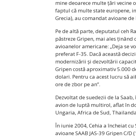
mine deoarece multe țări vecine o 
faptul că multe state europene, i
Grecia), au comandat avioane de 
Pe de altă parte, deputatul ceh R
păstreze Gripen, mai ales ținând c
avioanelor americane: „Deja se vo
preferat F-35. Dacă această decizie
modernizării și dezvoltării capacit
Gripen costă aproximativ 5.000 de
dolari. Pentru ca acest lucru să ai
ore de zbor pe an”.
Dezvoltat de suedezii de la Saab, 
avion de luptă multirol, aflat în d
Ungaria, Africa de Sud, Thailanda 
În iunie 2004, Cehia a încheiat c
avioane SAAB JAS-39 Gripen C/D (12