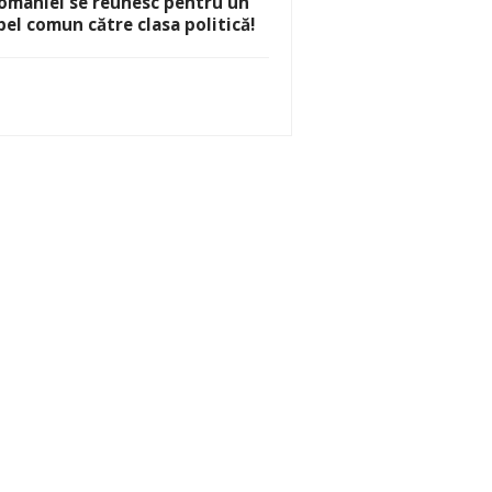
omâniei se reunesc pentru un
pel comun către clasa politică!