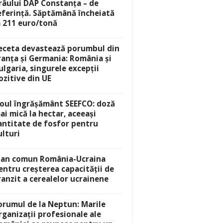
râului DAP Constanța – de
eferință. Săptămână încheiată
a 211 euro/tonă
eceta devastează porumbul din
ranța și Germania: România și
ulgaria, singurele excepții
ozitive din UE
oul îngrășământ SEEFCO: doză
ai mică la hectar, aceeași
antitate de fosfor pentru
ulturi
lan comun România-Ucraina
entru creșterea capacității de
ranzit a cerealelor ucrainene
orumul de la Neptun: Marile
rganizații profesionale ale