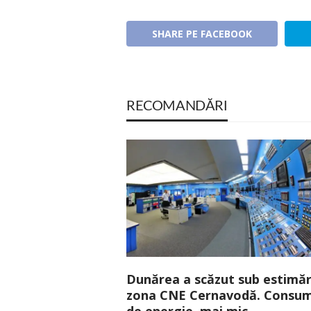
SHARE PE FACEBOOK
RECOMANDĂRI
Dunărea a scăzut sub estimări
zona CNE Cernavodă. Consum
de energie, mai mic