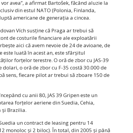
vor avea”, a afirmat Bartošek, făcând aluzie la
nclusiv din estul NATO (Polonia, Finlanda,
luptă americane de generația a cincea.
adovan Vích susține că Praga ar trebui să
ont de costurile financiare ale exploatării
rbește aici că avem nevoie de 24 de avioane, de
 este luată în acest an, este sfârșitul
ăților forțelor terestre. O oră de zbor cu JAS-39
 dolari, o oră de zbor cu F-35 costă 30.000 de
bă sens, fiecare pilot ar trebui să zboare 150 de
începând cu anii 80, JAS 39 Gripen este un
otarea forțelor aeriene din Suedia, Cehia,
și Brazilia.
u Suedia un contract de leasing pentru 14
 monoloc și 2 biloc). În total, din 2005 și până