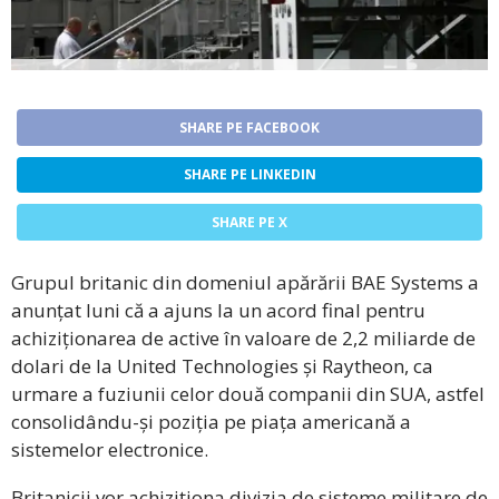
SHARE PE FACEBOOK
SHARE PE LINKEDIN
SHARE PE X
Grupul britanic din domeniul apărării BAE Systems a
anunțat luni că a ajuns la un acord final pentru
achiziționarea de active în valoare de 2,2 miliarde de
dolari de la United Technologies și Raytheon, ca
urmare a fuziunii celor două companii din SUA, astfel
consolidându-și poziția pe piața americană a
sistemelor electronice.
Britanicii vor achiziționa divizia de sisteme militare de