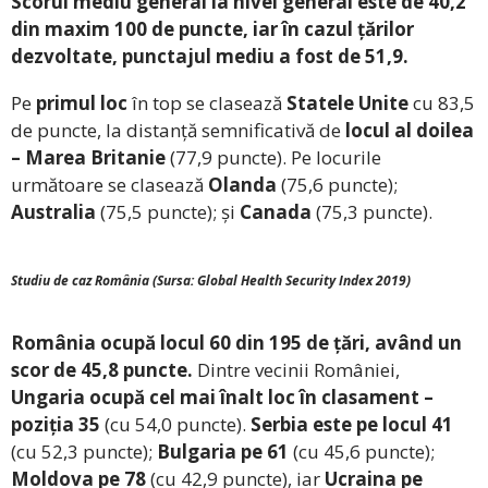
Scorul mediu general la nivel general este de 40,2
din maxim 100 de puncte, iar în cazul țărilor
dezvoltate, punctajul mediu a fost de 51,9.
Pe
primul loc
în top se clasează
Statele Unite
cu 83,5
de puncte, la distanță semnificativă de
locul al doilea
– Marea Britanie
(77,9 puncte). Pe locurile
următoare se clasează
Olanda
(75,6 puncte);
Australia
(75,5 puncte); și
Canada
(75,3 puncte).
Studiu de caz România (Sursa: Global Health Security Index 2019)
România ocupă locul 60 din 195 de țări, având un
scor de 45,8 puncte.
Dintre vecinii României,
Ungaria ocupă cel mai înalt loc în clasament –
poziția 35
(cu 54,0 puncte).
Serbia este pe locul 41
(cu 52,3 puncte);
Bulgaria pe 61
(cu 45,6 puncte);
Moldova pe 78
(cu 42,9 puncte), iar
Ucraina pe