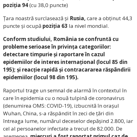
poziția 94
(cu 38,0 puncte)
Țara noastră surclasează și
Rusia,
care a obținut 44,3
puncte și ocupă
poziția 63
la nivel mondial.
Conform studiului, România se confruntă cu
probleme serioase în privința categoriilor:
detectare timpurie și raportare în cazul
epidemiilor de interes internațional (locul 85 din
195); și reacție rapidă și contracararea răspândirii
epidemiilor (locul 98 din 195).
Raportul trage un semnal de alarmă în contextul în
care în epidemia cu o nouă tulpină de coronavirus
(denumirea OMS: COVID-19), izbucnită în orașul
Wuhan, China, s-a răspândit în zeci de țări din
întreaga lume, numărul deceselor depășind 2.800, iar
cel al persoanelor infectate a trecut de 82.000. De
asemenea,
miercuri a fost raportat primul caz de