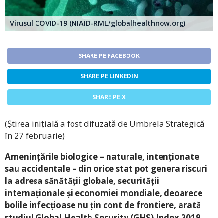
Virusul COVID-19 (NIAID-RML/globalhealthnow.org)
SHARE PE FACEBOOK
SHARE PE LINKEDIN
SHARE PE X
(Știrea inițială a fost difuzată de Umbrela Strategică
în 27 februarie)
Amenințările biologice – naturale, intenționate
sau accidentale – din orice stat pot genera riscuri
la adresa sănătății globale, securității
internaționale și economiei mondiale, deoarece
bolile infecțioase nu țin cont de frontiere, arată
studiul Global Health Security (GHS) Index 2019,