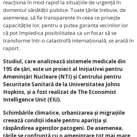
reacționa în mod rapid la situațiile de urgență în
domeniul sănătății publice. Toate țările trebuie, de
asemenea, să fie transparente în ceea ce privește
capacitățile lor, pentru a putea garanta vecinilor lor
că pot împiedica posibilitatea ca un focar să se
transforme într-o catastrofă internațională, se arată în
raport.
Studiul, care analizează sistemele medicale din
195 de țări, este un proiect al Inițiativei pentru
Amenințări Nucleare (NTI) și Centrului pentru
Securitate Sanitară de la Universitatea Johns
Hopkins, și a fost realizat de The Economist
Intelligence Unit (EIU).
Schimbările climatice, urbanizarea și migrațiile
creează condiții ideale pentru apariția și
răspândirea agenților patogeni. De asemenea,
țările se confruntă cu o amenințare tot mai mare