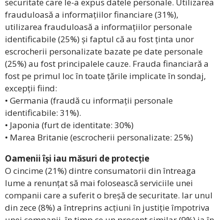
securitate care le-a expus datele personale. Utilizarea
frauduloasă a informațiilor financiare (31%),
utilizarea frauduloasă a informațiilor personale
identificabile (25%) și faptul că au fost ținta unor
escrocherii personalizate bazate pe date personale
(25%) au fost principalele cauze. Frauda financiară a
fost pe primul loc în toate țările implicate în sondaj,
excepții fiind:
• Germania (fraudă cu informații personale
identificabile: 31%).
• Japonia (furt de identitate: 30%)
• Marea Britanie (escrocherii personalizate: 25%)
Oamenii își iau măsuri de protecție
O cincime (21%) dintre consumatorii din întreaga
lume a renunțat să mai folosească serviciile unei
companii care a suferit o breșă de securitate. Iar unul
din zece (8%) a întreprins acțiuni în justiție împotriva
unei companii, în timp ce un procent similar (9%) ia în