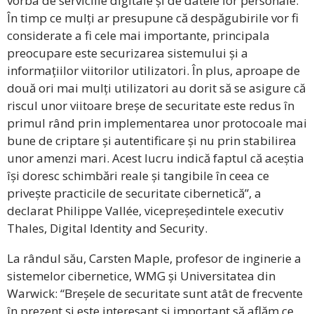
vorba de serviciile digitale și de datele lor personale.
În timp ce mulți ar presupune că despăgubirile vor fi
considerate a fi cele mai importante, principala
preocupare este securizarea sistemului și a
informațiilor viitorilor utilizatori. În plus, aproape de
două ori mai mulți utilizatori au dorit să se asigure că
riscul unor viitoare breșe de securitate este redus în
primul rând prin implementarea unor protocoale mai
bune de criptare și autentificare și nu prin stabilirea
unor amenzi mari. Acest lucru indică faptul că aceștia
își doresc schimbări reale și tangibile în ceea ce
privește practicile de securitate cibernetică”, a
declarat Philippe Vallée, vicepreședintele executiv
Thales, Digital Identity and Security.
La rândul său, Carsten Maple, profesor de inginerie a
sistemelor cibernetice, WMG și Universitatea din
Warwick: “Breșele de securitate sunt atât de frecvente
în prezent și este interesant și important să aflăm ce