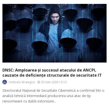
DNSC: Amploarea și succesul atacului de ANCPI,
cauzate de deficiențe structurale de securitate IT
25 iulie 2026 13:13
Umbrela Strategică
Directoratul Național de Securitate Cibernetică a confirmat într-o
analiză tehnică intermediară producerea unui atac de tip
ransomware cu dublă extorsiune...