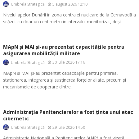
5 august 2026 12:10
Umbrela Strategică
Nivelul apelor Dunării în zona centralei nucleare de la Cernavodă a
scăzut cu doar un centimetru în intervalul monitorizat, deși...
MApN și MAI și-au prezentat capacitățile pentru
asigurarea mobilității militare
30 iulie 2026 17:16
Umbrela Strategică
MApN și MAI și-au prezentat capacitățile pentru primirea,
staționarea, integrarea și susținerea forțelor aliate, precum și
mecanismele de cooperare dintre...
Administrația Penitenciarelor a fost ținta unui atac
cibernetic
29 iulie 2026 14:50
Umbrela Strategică
Administraţia Naţională a Penitenciarelor (ANP) a fost vizată