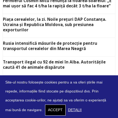
Fermierul Cosmin Micu renunță la floarea-soarelui: „E
mai ușor să fac 4 t/ha la rapiță decât 3 t/ha la floare”
Piața cerealelor, la zi. Noile prețuri DAP Constanța.
Ucraina și Republica Moldova, sub presiunea
exporturilor
Rusia intensifică măsurile de protecție pentru
transportul cerealelor din Marea Neagră
Transport ilegal cu 92 de miei în Alba. Autoritățile
caută 41 de animale dispărute
Site-ul nostru folosește cookies pentru a va oferi știrile mai
repede, informațiile fiind stocate pe dispozitivul dvs. Prin
acceptarea cookie-urilor, ne ajutați sa va oferim o experiență
Despre
Contact
Cookies
Confidențialitate
Condiții
mai bună de navigare.
ACCEPT
DETALII