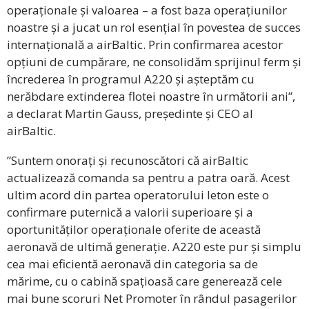
operaționale și valoarea – a fost baza operațiunilor
noastre și a jucat un rol esențial în povestea de succes
internațională a airBaltic. Prin confirmarea acestor
opțiuni de cumpărare, ne consolidăm sprijinul ferm și
încrederea în programul A220 și așteptăm cu
nerăbdare extinderea flotei noastre în următorii ani”,
a declarat Martin Gauss, președinte și CEO al
airBaltic.
”Suntem onorați și recunoscători că airBaltic
actualizează comanda sa pentru a patra oară. Acest
ultim acord din partea operatorului leton este o
confirmare puternică a valorii superioare și a
oportunităților operaționale oferite de această
aeronavă de ultimă generație. A220 este pur și simplu
cea mai eficientă aeronavă din categoria sa de
mărime, cu o cabină spațioasă care generează cele
mai bune scoruri Net Promoter în rândul pasagerilor