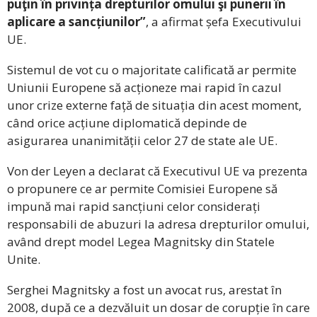
puţin în privința drepturilor omului şi punerii în
aplicare a sancțiunilor”
, a afirmat șefa Executivului
UE.
Sistemul de vot cu o majoritate calificată ar permite
Uniunii Europene să acționeze mai rapid în cazul
unor crize externe față de situația din acest moment,
când orice acțiune diplomatică depinde de
asigurarea unanimității celor 27 de state ale UE.
Von der Leyen a declarat că Executivul UE va prezenta
o propunere ce ar permite Comisiei Europene să
impună mai rapid sancțiuni celor considerați
responsabili de abuzuri la adresa drepturilor omului,
având drept model Legea Magnitsky din Statele
Unite.
Serghei Magnitsky a fost un avocat rus, arestat în
2008, după ce a dezvăluit un dosar de corupție în care