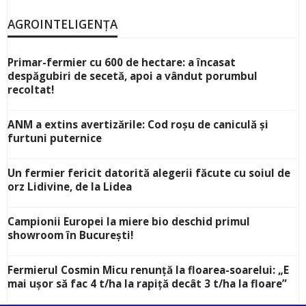
AGROINTELIGENȚA
Primar-fermier cu 600 de hectare: a încasat
despăgubiri de secetă, apoi a vândut porumbul
recoltat!
ANM a extins avertizările: Cod roșu de caniculă și
furtuni puternice
Un fermier fericit datorită alegerii făcute cu soiul de
orz Lidivine, de la Lidea
Campionii Europei la miere bio deschid primul
showroom în București!
Fermierul Cosmin Micu renunță la floarea-soarelui: „E
mai ușor să fac 4 t/ha la rapiță decât 3 t/ha la floare”