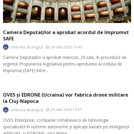
Camera Deputaților a aprobat acordul de împrumut
SAFE
29 iulie 2026 14:40
Umbrela Strategică
Camera Deputaților a aprobat miercuri, 29 iulie, în procedură de
urgență Propunerea legislativă pentru aprobarea Acordului de
împrumut (SAFE) între...
OVES și EDRONE (Ucraina) vor fabrica drone militare
la Cluj-Napoca
29 iulie 2026 13:57
Umbrela Strategică
OVES Enterprise, companie românească de tehnologie
specializată în sisteme autonome şi aplicaţii bazate pe inteligenţă
artificială şi EDRONE, unul dintre...