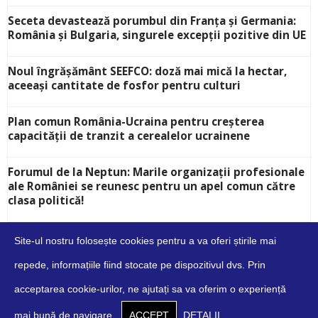
Seceta devastează porumbul din Franța și Germania:
România și Bulgaria, singurele excepții pozitive din UE
Noul îngrășământ SEEFCO: doză mai mică la hectar,
aceeași cantitate de fosfor pentru culturi
Plan comun România-Ucraina pentru creșterea
capacității de tranzit a cerealelor ucrainene
Forumul de la Neptun: Marile organizații profesionale
ale României se reunesc pentru un apel comun către
clasa politică!
Site-ul nostru folosește cookies pentru a va oferi știrile mai
repede, informațiile fiind stocate pe dispozitivul dvs. Prin
acceptarea cookie-urilor, ne ajutați sa va oferim o experiență
Despre
Contact
Cookies
Confidențialitate
Condiții
mai bună de navigare.
ACCEPT
DETALII