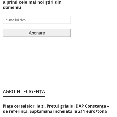
a primi cele mai noi știri din
domeniu
AGROINTELIGENȚA
Piața cerealelor, la zi. Prețul grâului DAP Constanța –
de referință. Săptămână încheiată la 211 euro/tonă