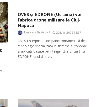
OVES și EDRONE (Ucraina) vor
fabrica drone militare la Cluj-
Napoca
Umbrela Strategică
29 iulie 2026 13:57
OVES Enterprise, companie românească de
tehnologie specializată în sisteme autonome
t
şi aplicaţii bazate pe inteligenţă artificială şi
EDRONE, unul dintre...
29
a