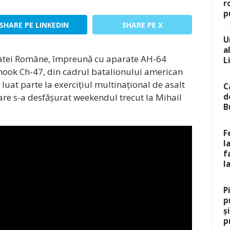
r
p
SHARE PE LINKEDIN
SHARE PE X
U
a
atei Române, împreună cu aparate AH-64
L
ook Ch-47, din cadrul batalionului american
luat parte la exercițiul multinațional de asalt
C
re s-a desfășurat weekendul trecut la Mihail
d
B
F
l
f
l
P
p
ș
p