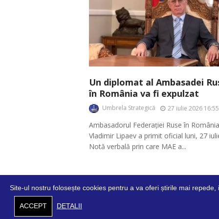
Un diplomat al Ambasadei Rus
în România va fi expulzat
Umbrela Strategică
27 iulie 2026 16:55
Ambasadorul Federației Ruse în România
Vladimir Lipaev a primit oficial luni, 27 iul
Notă verbală prin care MAE a...
Site-ul nostru folosește cookies pentru a va oferi știrile mai repede,
Despre
Contact
Cookies
Conf
ACCEPT
DETALII