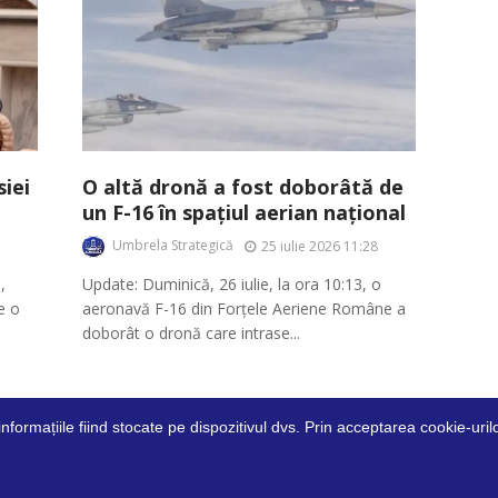
iei
O altă dronă a fost doborâtă de
un F-16 în spațiul aerian național
Umbrela Strategică
25 iulie 2026 11:28
,
Update: Duminică, 26 iulie, la ora 10:13, o
ie o
aeronavă F-16 din Forțele Aeriene Române a
doborât o dronă care intrase...
 informațiile fiind stocate pe dispozitivul dvs. Prin acceptarea cookie-ur
idențialitate
Condiții