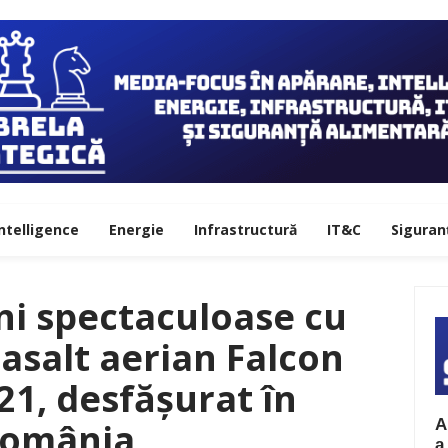
ntelligence
Energie
Infrastructură
IT&C
Siguran
ni spectaculoase cu
 asalt aerian Falcon
1, desfășurat în
A
omânia
a