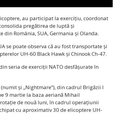
licoptere, au participat la exercițiu, coordonat
consolida pregătirea de luptă și
ate din România, SUA, Germania și Olanda.
A se poate observa că au fost transportate și
copterelor UH-60 Black Hawk și Chinook Ch-47.
din seria de exerciții NATO desfășurate în
 (numit și „Nightmare”), din cadrul Brigăzii I
pe 9 martie la baza aeriană Mihail
otație de nouă luni, în cadrul operațiunii
 echipat cu aproximativ 30 de elicoptere UH-