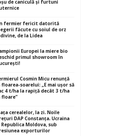
oșu de caniculă și furtuni
uternice
n fermier fericit datorită
legerii făcute cu soiul de orz
idivine, de la Lidea
ampionii Europei la miere bio
eschid primul showroom în
ucurești!
ermierul Cosmin Micu renunță
a floarea-soarelui: „E mai ușor să
ac 4 t/ha la rapiță decât 3 t/ha
a floare”
iața cerealelor, la zi. Noile
rețuri DAP Constanța. Ucraina
i Republica Moldova, sub
resiunea exporturilor