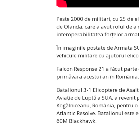
Peste 2000 de militari, cu 25 de e
de Olanda, care a avut rolul de a 
interoperabilitatea forțelor arm
În imaginile postate de Armata SU
vehicule militare cu ajutorul eli
Falcon Response 21 a făcut parte 
primăvara acestui an în România.
Batalionul 3-1 Elicoptere de Asalt
Aviație de Luptă a SUA, a revenit 
Kogălniceanu, România, pentru o r
Atlantic Resolve. Batalionul este
60M Blackhawk.