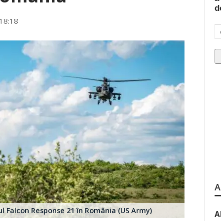
d
18:18
A
iul Falcon Response 21 în România (US Army)
A