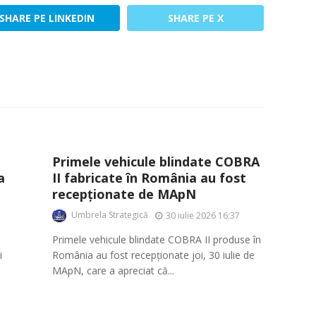
SHARE PE LINKEDIN
SHARE PE X
Primele vehicule blindate COBRA
a
II fabricate în România au fost
recepționate de MApN
Umbrela Strategică
30 iulie 2026 16:37
Primele vehicule blindate COBRA II produse în
i
România au fost recepționate joi, 30 iulie de
MApN, care a apreciat că...