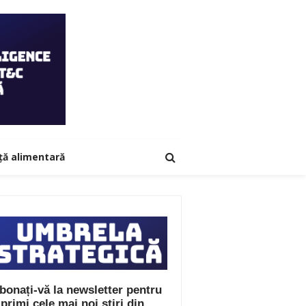
ță alimentară
bonați-vă la newsletter pentru
 primi cele mai noi știri din