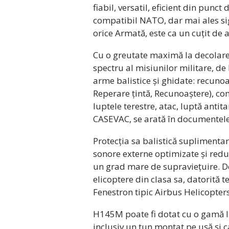
fiabil, versatil, eficient din punct
compatibil NATO, dar mai ales s
orice Armată, este ca un cuțit de 
Cu o greutate maximă la decolare 
spectru al misiunilor militare, de l
arme balistice și ghidate: recuno
Reperare țintă, Recunoaștere), com
luptele terestre, atac, luptă antit
CASEVAC, se arată în documentele
Protecția sa balistică suplimentară
sonore externe optimizate și redu
un grad mare de supraviețuire. D
elicoptere din clasa sa, datorită 
Fenestron tipic Airbus Helicopters
H145M poate fi dotat cu o gamă 
inclusiv un tun montat pe ușă și 