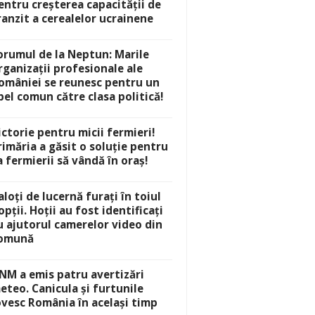
entru creșterea capacității de
ranzit a cerealelor ucrainene
orumul de la Neptun: Marile
rganizații profesionale ale
omâniei se reunesc pentru un
pel comun către clasa politică!
ictorie pentru micii fermieri!
rimăria a găsit o soluție pentru
a fermierii să vândă în oraș!
aloți de lucernă furați în toiul
opții. Hoții au fost identificați
u ajutorul camerelor video din
omună
NM a emis patru avertizări
eteo. Canicula și furtunile
ovesc România în același timp