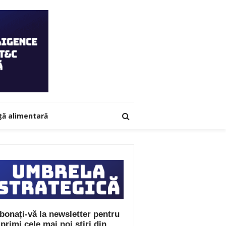
ță alimentară
bonați-vă la newsletter pentru
 primi cele mai noi știri din