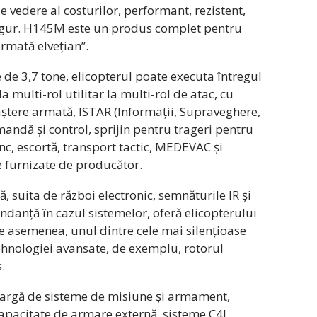
 de vedere al costurilor, performant, rezistent,
igur. H145M este un produs complet pentru
armată elvețian”.
de 3,7 tone, elicopterul poate executa întregul
a multi-rol utilitar la multi-rol de atac, cu
aștere armată, ISTAR (Informații, Supraveghere,
andă și control, sprijin pentru trageri pentru
anc, escortă, transport tactic, MEDEVAC și
 furnizate de producător.
, suita de război electronic, semnăturile IR și
ndanță în cazul sistemelor, oferă elicopterului
e asemenea, unul dintre cele mai silențioase
tehnologiei avansate, de exemplu, rotorul
.
largă de sisteme de misiune și armament,
capacitate de armare externă, sisteme C4I