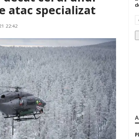
d
e atac specializat
21 22:42
A
P