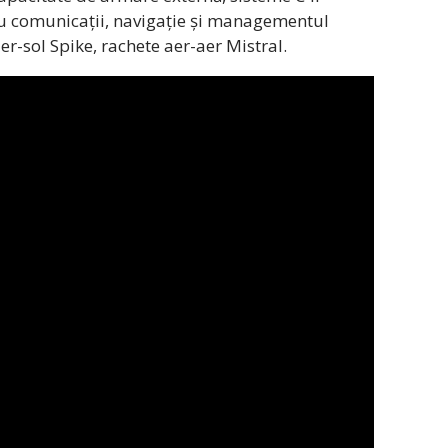
ru comunicații, navigație și managementul
er-sol Spike, rachete aer-aer Mistral.