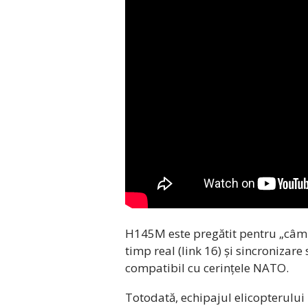
H145M este pregătit pentru „câmpu
timp real (link 16) și sincroniz
compatibil cu cerințele NATO.
Totodată, echipajul elicopterulu