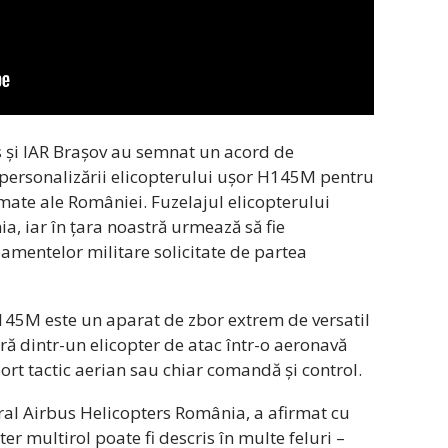
s și IAR Brașov au semnat un acord de
 personalizării elicopterului ușor H145M pentru
mate ale României. Fuzelajul elicopterului
a, iar în țara noastră urmează să fie
pamentelor militare solicitate de partea
145M este un aparat de zbor extrem de versatil
oră dintr-un elicopter de atac într-o aeronavă
rt tactic aerian sau chiar comandă și control.
ral Airbus Helicopters România, a afirmat cu
ter multirol poate fi descris în multe feluri –