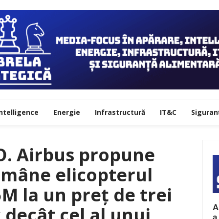
ntelligence
Energie
Infrastructură
IT&C
Siguran
. Airbus propune
mâne elicopterul
M la un preț de trei
A
 decât cel al unui
a