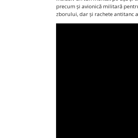
precum și avionică militară pent
zborului, dar și rachete antitanc a