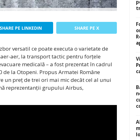
p
t
F
SHARE PE LINKEDIN
SHARE PE X
o
R
a
bor versatil ce poate executa o varietate de
 aer-aer, la transport tactic pentru forțele
V
evacuare medicală – a fost prezentat în cadrul
P
c
90 de la Otopeni. Propus Armatei Române
 un preț de trei ori mai mic decât cel al unui
rmă reprezentanții grupului Airbus,
B
n
c
c
A
m
l