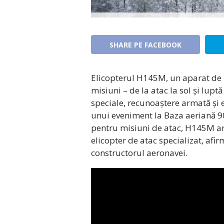
SHARE PE FACEBOOK
Elicopterul H145M, un aparat de z
misiuni – de la atac la sol și luptă
speciale, recunoaștere armată și 
unui eveniment la Baza aeriană 
pentru misiuni de atac, H145M are
elicopter de atac specializat, afi
constructorul aeronavei.