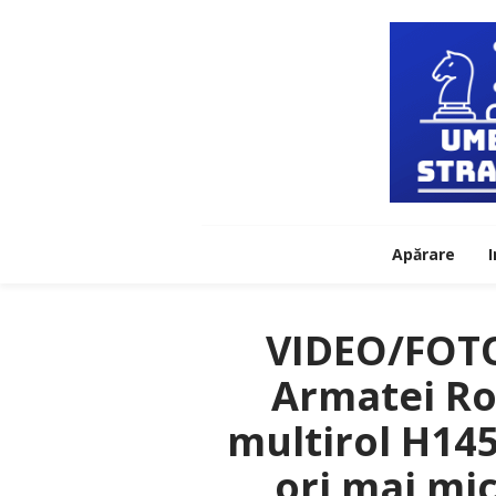
Apărare
I
VIDEO/FOTO
Armatei Ro
multirol H145
ori mai mic