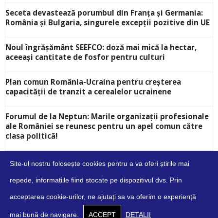
Seceta devastează porumbul din Franța și Germania:
România și Bulgaria, singurele excepții pozitive din UE
Noul îngrășământ SEEFCO: doză mai mică la hectar,
aceeași cantitate de fosfor pentru culturi
Plan comun România-Ucraina pentru creșterea
capacității de tranzit a cerealelor ucrainene
Forumul de la Neptun: Marile organizații profesionale
ale României se reunesc pentru un apel comun către
clasa politică!
Site-ul nostru folosește cookies pentru a va oferi știrile mai
repede, informațiile fiind stocate pe dispozitivul dvs. Prin
acceptarea cookie-urilor, ne ajutați sa va oferim o experiență
Despre
Contact
Cookies
Confidențialitate
Condiții
mai bună de navigare.
ACCEPT
DETALII