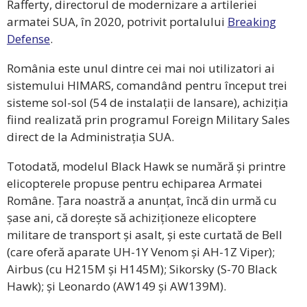
Rafferty, directorul de modernizare a artileriei
armatei SUA, în 2020, potrivit portalului
Breaking
Defense
.
România este unul dintre cei mai noi utilizatori ai
sistemului HIMARS, comandând pentru început trei
sisteme sol-sol (54 de instalații de lansare), achiziția
fiind realizată prin programul Foreign Military Sales
direct de la Administrația SUA.
Totodată, modelul Black Hawk se numără și printre
elicopterele propuse pentru echiparea Armatei
Române. Țara noastră a anunțat, încă din urmă cu
șase ani, că dorește să achiziționeze elicoptere
militare de transport și asalt, și este curtată de Bell
(care oferă aparate UH-1Y Venom și AH-1Z Viper);
Airbus (cu H215M și H145M); Sikorsky (S-70 Black
Hawk); și Leonardo (AW149 și AW139M).