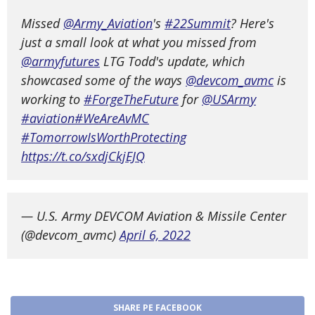
Missed
@Army_Aviation
's
#22Summit
? Here's
just a small look at what you missed from
@armyfutures
LTG Todd's update, which
showcased some of the ways
@devcom_avmc
is
working to
#ForgeTheFuture
for
@USArmy
#aviation
#WeAreAvMC
#TomorrowIsWorthProtecting
https://t.co/sxdjCkjEJQ
— U.S. Army DEVCOM Aviation & Missile Center
(@devcom_avmc)
April 6, 2022
SHARE PE FACEBOOK