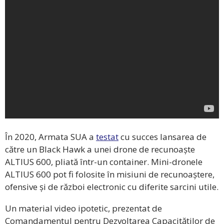
În 2020, Armata SUA a
testat
cu succes lansarea de
către un Black Hawk a unei drone de recunoaște
ALTIUS 600, pliată într-un container. Mini-dronele
ALTIUS 600 pot fi folosite în misiuni de recunoaștere,
ofensive și de război electronic cu diferite sarcini utile.
Un material video ipotetic, prezentat de
Comandamentul pentru Dezvoltarea Capacităților de