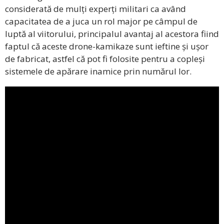
considerată de mulți experți militari ca având
capacitatea de a juca un rol major pe câmpul de
luptă al viitorului, principalul avantaj al acestora fiind
faptul că aceste drone-kamikaze sunt ieftine și ușor
de fabricat, astfel că pot fi folosite pentru a copleși
sistemele de apărare inamice prin numărul lor.