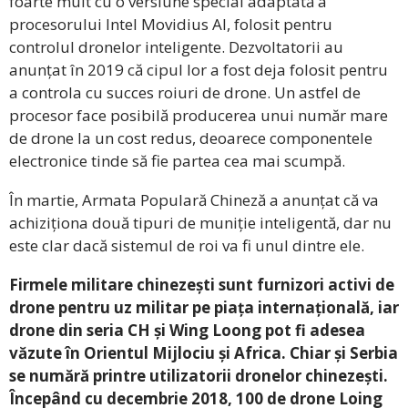
foarte mult cu o versiune special adaptată a
procesorului Intel Movidius AI, folosit pentru
controlul dronelor inteligente. Dezvoltatorii au
anunțat în 2019 că cipul lor a fost deja folosit pentru
a controla cu succes roiuri de drone. Un astfel de
procesor face posibilă producerea unui număr mare
de drone la un cost redus, deoarece componentele
electronice tinde să fie partea cea mai scumpă.
În martie, Armata Populară Chineză a anunțat că va
achiziționa două tipuri de muniție inteligentă, dar nu
este clar dacă sistemul de roi va fi unul dintre ele.
Firmele militare chinezești sunt furnizori activi de
drone pentru uz militar pe piața internațională, iar
drone din seria CH și Wing Loong pot fi adesea
văzute în Orientul Mijlociu și Africa. Chiar și Serbia
se numără printre utilizatorii dronelor chinezești.
Începând cu decembrie 2018, 100 de drone Loing