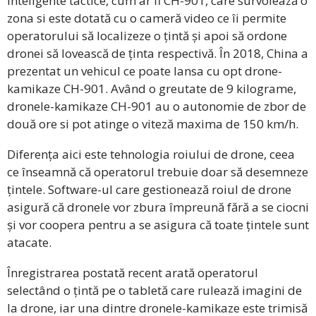
inteligente tactice, cum ar fi CH-901, care survolează o
zona si este dotată cu o cameră video ce îi permite
operatorului să localizeze o țintă și apoi să ordone
dronei să lovească de ținta respectivă. În 2018, China a
prezentat un vehicul ce poate lansa cu opt drone-
kamikaze CH-901. Având o greutate de 9 kilograme,
dronele-kamikaze CH-901 au o autonomie de zbor de
două ore si pot atinge o viteză maxima de 150 km/h.
Diferența aici este tehnologia roiului de drone, ceea
ce înseamnă că operatorul trebuie doar să desemneze
țintele. Software-ul care gestionează roiul de drone
asigură că dronele vor zbura împreună fără a se ciocni
și vor coopera pentru a se asigura că toate țintele sunt
atacate.
Înregistrarea postată recent arată operatorul
selectând o țintă pe o tabletă care rulează imagini de
la drone, iar una dintre dronele-kamikaze este trimisă