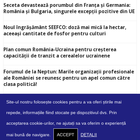
Seceta devastează porumbul din Franța și Germania:
România și Bulgaria, singurele excepții pozitive din UE
Noul îngrășământ SEEFCO: doză mai mică la hectar,
aceeași cantitate de fosfor pentru culturi
Plan comun România-Ucraina pentru creșterea
capacității de tranzit a cerealelor ucrainene
Forumul de la Neptun: Marile organizații profesionale
ale României se reunesc pentru un apel comun către
clasa politică!
Site-ul nostru folosește cookies pentru a va oferi știrile mai
repede, informațiile fiind stocate pe dispozitivul dvs. Prin
acceptarea cookie-urilor, ne ajutați sa va oferim o experiență
Despre
Contact
Cookies
Confidențialitate
Condiții
mai bună de navigare.
ACCEPT
DETALII