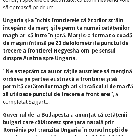
să oprească pe drum.
Ungaria și-a închis frontierele călătorilor străini
începând de marți și le permite numai cetățenilor
maghiari să intre în țară. Marți s-a format o coadă
de mașini întinsă pe 20 de kilometri la punctul de
trecere a frontierei Hegyeshalom, pe sensul
dinspre Austria spre Ungaria.
“Ne așteptăm ca autoritățile austriece să mențină
ordinea pe partea austriacă a frontierei și să
permită cetățenilor maghiari și traficului de marfă
să utilizeze punctul de trecere a frontierei”
, a
completat Szijjarto.
Guvernul de la Budapesta a anunțat că cetățenii
bulgari care călătoresc spre țara natală prin
România pot tranzita Ungaria în cursul nopții de