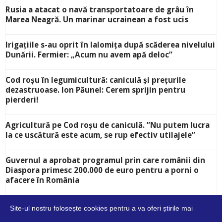
Rusia a atacat o navă transportatoare de grâu în
Marea Neagră. Un marinar ucrainean a fost ucis
Irigațiile s-au oprit în Ialomița după scăderea nivelului
Dunării. Fermier: „Acum nu avem apă deloc”
Cod roșu în legumicultură: caniculă și prețurile
dezastruoase. Ion Păunel: Cerem sprijin pentru
pierderi!
Agricultură pe Cod roșu de caniculă. ”Nu putem lucra
la ce uscătură este acum, se rup efectiv utilajele”
Guvernul a aprobat programul prin care românii din
Diaspora primesc 200.000 de euro pentru a porni o
afacere în România
Site-ul nostru folosește cookies pentru a va oferi știrile mai