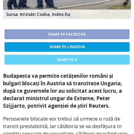
Sursa: Krizsán Csaba, Index.hu
SHARE PE FACEBOOK
SHARE PE LINKEDIN
SHARE PE X
Budapesta va permite cetățenilor români și
bulgari blocați în Austria să tranziteze Ungaria,
după ce guvernele lor au solicitat acest lucru, a
declarat ministrul ungar de Externe, Peter
Szijjarto, potrivit agenției de știri Reuters.
Persoanele blocate vor trebui să urmeze o rută de
tranzit prestabilită, iar călătoria se va desfășura în
condiții speciale de securitate, călătorii neavând voie