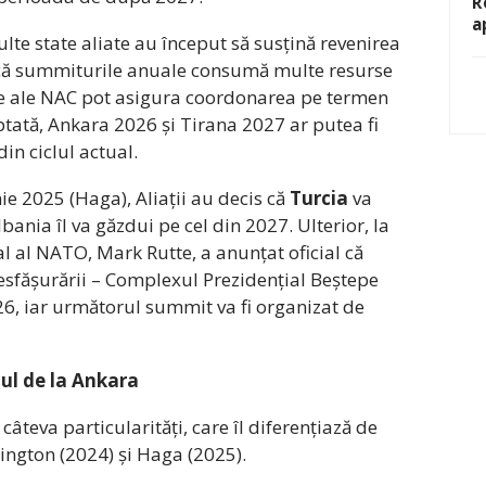
R
a
ulte state aliate au început să susțină revenirea
că summiturile anuale consumă multe resurse
cele ale NAC pot asigura coordonarea pe termen
ptată, Ankara 2026 și Tirana 2027 ar putea fi
n ciclul actual.
nie 2025 (Haga), Aliații au decis că
Turcia
va
ania îl va găzdui pe cel din 2027. Ulterior, la
l al NATO, Mark Rutte, a anunțat oficial că
desfășurării – Complexul Prezidențial Beștepe
026, iar următorul summit va fi organizat de
ul de la Ankara
teva particularități, care îl diferențiază de
ington (2024) și Haga (2025).