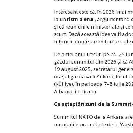
Interesant este că, în 2026, mai m
la un
ritm bienal
, argumentând 
și că reuniunile ministeriale și 
scurt. Dacă această idee va fi ado
ultimele două summituri anuale di
De altfel anul trecut, pe 24–25 iu
găzdui summitul din 2026 și că Alb
19 august 2025, secretarul genera
orașul gazdă va fi Ankara, locul 
(Külliye), în perioada 7–8 iulie 2
Albania, în Tirana.
Ce așteptări sunt de la Summit-
Summitul NATO de la Ankara are câ
reuniunile precedente de la Wash