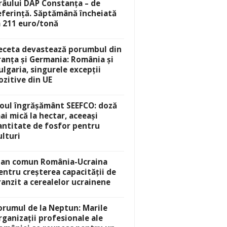
râului DAP Constanța – de
eferință. Săptămână încheiată
a 211 euro/tonă
eceta devastează porumbul din
ranța și Germania: România și
ulgaria, singurele excepții
ozitive din UE
oul îngrășământ SEEFCO: doză
ai mică la hectar, aceeași
antitate de fosfor pentru
ulturi
lan comun România-Ucraina
entru creșterea capacității de
ranzit a cerealelor ucrainene
orumul de la Neptun: Marile
rganizații profesionale ale