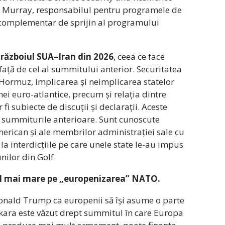
ob Murray, responsabilul pentru programele de
 complementar de sprijin al programului
războiul SUA–Iran din 2026
, ceea ce face
 față de cel al summitului anterior. Securitatea
 Hormuz, implicarea și neimplicarea statelor
ei euro-atlantice, precum și relația dintre
 fi subiecte de discuții și declarații. Aceste
la summiturile anterioare. Sunt cunoscute
american și ale membrilor administrației sale cu
i la interdicțiile pe care unele state le-au impus
nilor din Golf.
l mai mare pe „europenizarea” NATO.
Donald Trump ca europenii să își asume o parte
kara este văzut drept summitul în care Europa