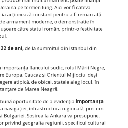
e produce mai mult armament, poate finanța
craina pe termen lung. Aici vor fi câteva
ia acționează constant pentru a fi remarcată
e de armament moderne, o demonstrație în
 ușoare către statul român, printr-o festivitate
bul.
 22 de ani,
de la summitul din Istanbul din
a importanța flancului sudic, rolul Mării Negre,
tre Europa, Caucaz și Orientul Mijlociu, deși
egere atipică, de obicei, statele aleg locul, în
istanțare de Marea Neagră.
o bună oportunitate de a evidenția
importanța
ea navigației, infrastructura regională, precum
 și Bulgariei. Sosirea la Ankara va presupune,
r privind geografia regiunii, specificul cultural