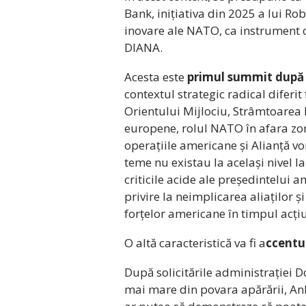
Bank, inițiativa din 2025 a lui R
inovare ale NATO, ca instrument
DIANA.
Acesta este
primul summit după 
contextul strategic radical diferit
Orientului Mijlociu, Strâmtoarea
europene, rolul NATO în afara zon
operațiile americane și Alianță vor
teme nu existau la același nivel 
criticile acide ale președintelui 
privire la neimplicarea aliaților ș
forțelor americane în timpul acțiu
O altă caracteristică va fi a
ccentu
După solicitările administrației 
mai mare din povara apărării, An