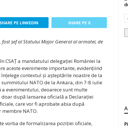
d
SHARE PE LINKEDIN
SHARE PE X
, fost șef al Statului Major General al armatei, de
i în CSAȚ a mandatului delegației României la
re aceste evenimente importante, evidențiind
 înțelege contextul și așteptările noastre de la
a summitului NATO de la Ankara, din 7-8 iulie
ă a evenimentului, deoarece sunt multe
doar după lansarea oficială a Declarației
ficiale, care vor fi aprobate abia după
A
elor membre NATO.
te vorba de formalizarea poziției oficiale,
P