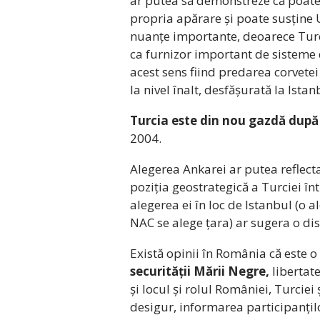
ar putea să demonstreze că poat
propria apărare și poate susține U
nuanțe importante, deoarece Turc
ca furnizor important de sistem
acest sens fiind predarea corvetei
la nivel înalt, desfășurată la Istan
Turcia este din nou gazdă după
2004.
Alegerea Ankarei ar putea reflect
poziția geostrategică a Turciei în
alegerea ei în loc de Istanbul (o al
NAC se alege țara) ar sugera o d
Există opinii în România că este 
securității Mării Negre,
libertat
și locul și rolul României, Turciei
desigur, informarea participanțilo