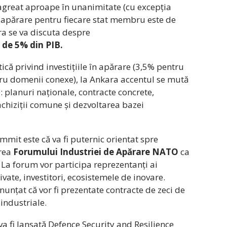
agreat aproape în unanimitate (cu excepția
u apărare pentru fiecare stat membru este de
ra se va discuta despre
de 5% din PIB.
ică privind investițiile în apărare (3,5% pentru
tru domenii conexe), la Ankara accentul se mută
 planuri naționale, contracte concrete,
achiziții comune și dezvoltarea bazei
mmit este că va fi puternic orientat spre
area
Forumului Industriei de Apărare NATO
ca
 La forum vor participa reprezentanți ai
vate, investitori, ecosistemele de inovare.
unțat că vor fi prezentate contracte de zeci de
 industriale.
va fi lansată Defence Security and Resilience