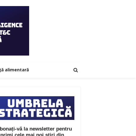
ță alimentară
bonați-vă la newsletter pentru
 primi cele mai noi știri din