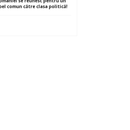
omâniei se reunesc pentru un
pel comun către clasa politică!