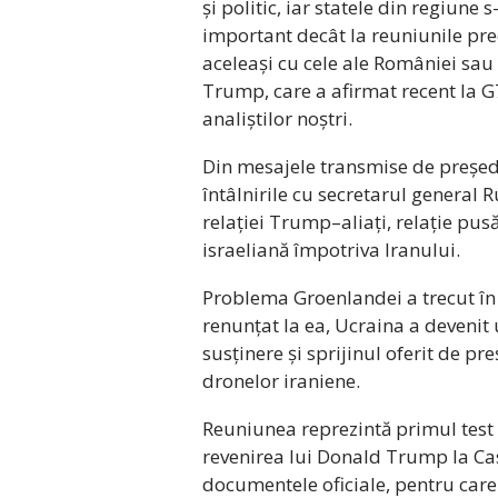
și politic, iar statele din regiune
important decât la reuniunile pre
aceleași cu cele ale României sau 
Trump, care a afirmat recent la G7
analiștilor noștri.
Din mesajele transmise de președi
întâlnirile cu secretarul general 
relației Trump–aliați, relație pu
israeliană împotriva Iranului.
Problema Groenlandei a trecut în
renunțat la ea, Ucraina a devenit
susținere și sprijinul oferit de p
dronelor iraniene.
Reuniunea reprezintă primul test 
revenirea lui Donald Trump la Cas
documentele oficiale, pentru care