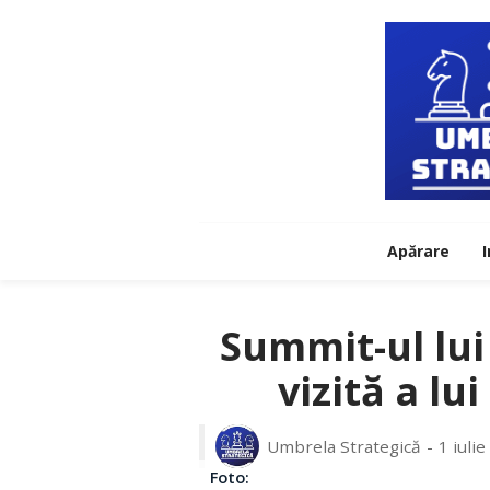
Apărare
I
Summit-ul lu
vizită a l
Umbrela Strategică
1 iuli
Foto: