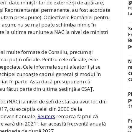
g
ri, date miniștrilor de externe și de apărare,
r
i și Reprezentanței permanente, au fost acordate
l
n putem presupune). Obiectivele României pentru
e acum; nu se mai poate schimba nimic în
S
 la ultima reuniune a NAC la nivel de miniștri
F
B
p
i multe formate de Consiliu, precum și
ai puțin oficiale. Pentru cele oficiale, este
N
gociate. Cele informale sunt aleatorii și se
m
c
chipei cunoaște cadrul general și modul în
c
aliat în parte. Asta dacă presupunem că
 au făcut parte din ultima ședință a CSAȚ.
P
p
c (NAC) la nivel de șefi de stat au avut loc din
t
17, cu excepția celei din 2009 de la
 devenit anuale.
Reuters
remarca faptul că
F
are vară din 2021”, iar această frecvență anuală
o
u perioada de după 2027.