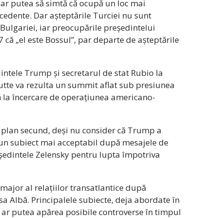
 s-ar putea să simtă că ocupă un loc mai
cedente. Dar așteptările Turciei nu sunt
Bulgariei, iar preocupările președintelui
 că „el este Bossul”, par departe de așteptările
ntele Trump și secretarul de stat Rubio la
Rutte va rezulta un summit aflat sub presiunea
să la încercare de operațiunea americano-
 plan secund, deși nu consider că Trump a
 un subiect mai acceptabil după mesajele de
reședintele Zelensky pentru lupta împotriva
major al relațiilor transatlantice după
a Albă. Principalele subiecte, deja abordate în
 ar putea apărea posibile controverse în timpul