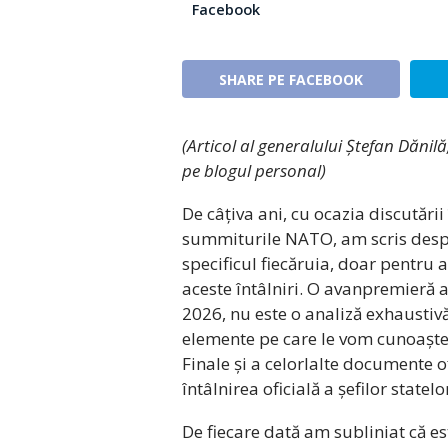
Facebook
SHARE PE FACEBOOK
(Articol al generalului Ștefan Dănilă
pe blogul personal)
De câțiva ani, cu ocazia discutări
summiturile NATO, am scris desp
specificul fiecăruia, doar pentru a
aceste întâlniri. O avanpremieră 
2026, nu este o analiză exhaustiv
elemente pe care le vom cunoaște 
Finale și a celorlalte documente o
întâlnirea oficială a șefilor stat
De fiecare dată am subliniat că es