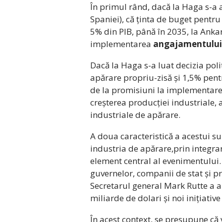
În primul rând, dacă la Haga s-a 
Spaniei), că ținta de buget pentr
5% din PIB, până în 2035, la Anka
implementarea
angajamentului 
Dacă la Haga s-a luat decizia polit
apărare propriu-zisă și 1,5% pen
de la promisiuni la implementare:
creșterea producției industriale, 
industriale de apărare.
A doua caracteristică a acestui su
industria de apărare,prin integr
element central al evenimentului.
guvernelor, companii de stat și pri
Secretarul general Mark Rutte a an
miliarde de dolari și noi inițiative
În acest context, se presupune că 