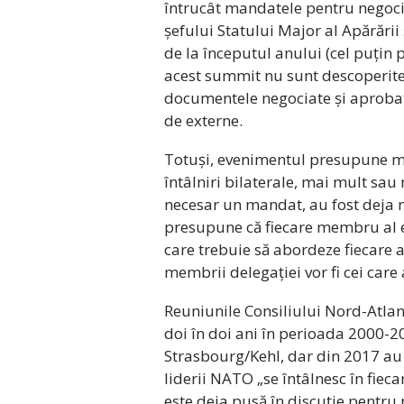
întrucât mandatele pentru negocie
șefului Statului Major al Apărări
de la începutul anului (cel puți
acest summit nu sunt descoperit
documentele negociate și aprobate
de externe.
Totuși, evenimentul presupune ma
întâlniri bilaterale, mai mult sau m
necesar un mandat, au fost deja ne
presupune că fiecare membru al e
care trebuie să abordeze fiecare 
membrii delegației vor fi cei care
Reuniunile Consiliului Nord-Atlanti
doi în doi ani în perioada 2000-20
Strasbourg/Kehl, dar din 2017 au
liderii NATO „se întâlnesc în fiec
este deja pusă în discuție pentr