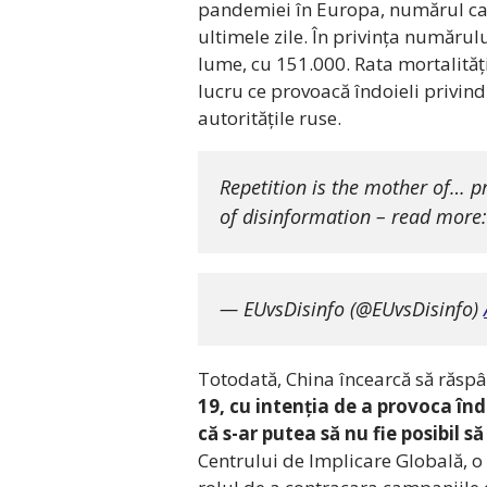
pandemiei în Europa, numărul caz
ultimele zile. În privința numărulu
lume, cu 151.000. Rata mortalități
lucru ce provoacă îndoieli privind
autoritățile ruse.
Repetition is the mother of… pr
of disinformation – read more
— EUvsDisinfo (@EUvsDisinfo)
Totodată, China încearcă să răsp
19, cu intenția de a provoca îndo
că s-ar putea să nu fie posibil 
Centrului de Implicare Globală, 