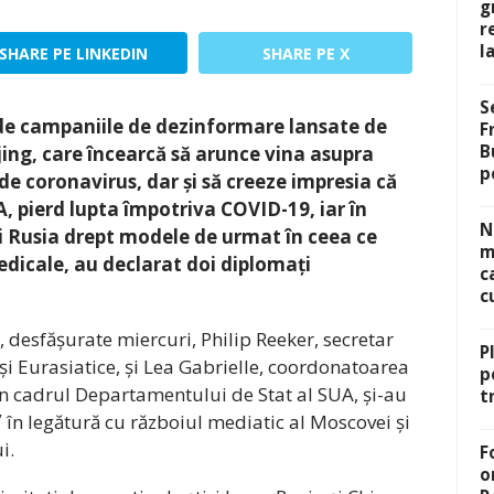
g
r
l
SHARE PE LINKEDIN
SHARE PE X
S
de campaniile de dezinformare lansate de
F
B
jing, care încearcă să arunce vina asupra
p
 coronavirus, dar și să creeze impresia că
UA, pierd lupta împotriva COVID-19, iar în
N
și Rusia drept modele de urmat în ceea ce
m
edicale, au declarat doi diplomați
c
c
, desfășurate miercuri, Philip Reeker, secretar
P
și Eurasiatice, și Lea Gabrielle, coordonatoarea
p
n cadrul Departamentului de Stat al SUA, și-au
t
”
în legătură cu războiul mediatic al Moscovei și
i.
F
o