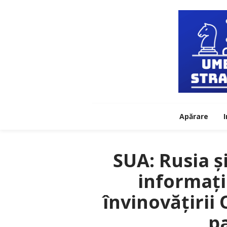
Apărare
I
SUA: Rusia ș
informați
învinovățirii
p