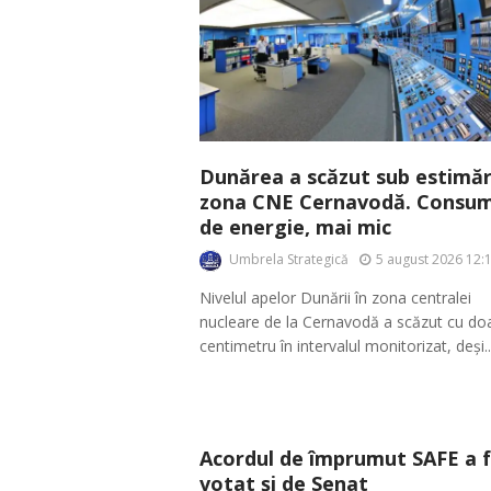
Dunărea a scăzut sub estimări
zona CNE Cernavodă. Consum
de energie, mai mic
Umbrela Strategică
5 august 2026 12:
Nivelul apelor Dunării în zona centralei
nucleare de la Cernavodă a scăzut cu do
centimetru în intervalul monitorizat, deși..
Acordul de împrumut SAFE a 
votat și de Senat