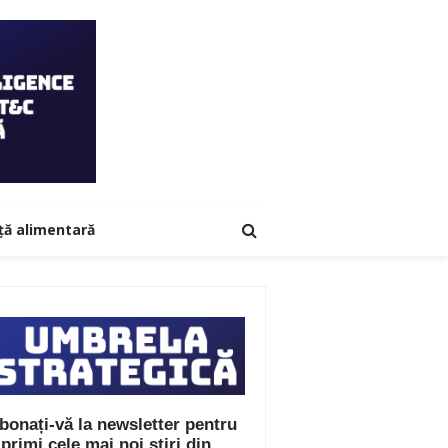
ță alimentară
bonați-vă la newsletter pentru
 primi cele mai noi știri din