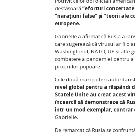
Potrivit celor doi oficiali american
desfășoară
“eforturi concertate
“narațiuni false” și “teorii ale c
europene.
Gabrielle a afirmat că Rusia a lans
care sugerează că virusul ar fi o a
Washingtonul, NATO, UE și alte gu
combatere a pandemiei pentru a î
propriilor popoare.
Cele două mari puteri autoritaris
nivel global pentru a răspândi d
Statele Unite au creat acest vir
încearcă să demonstreze că Rus
într-un mod exemplar, contrar 
Gabrielle.
De remarcat că Rusia se confrunt