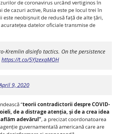
urilor de coronavirus urcând vertiginos în
i de cazuri active, Rusia este pe locul trei în
i este neobișnuit de redusă față de alte țări,
 acuratețea datelor oficiale transmise de
o-Kremlin disinfo tactics. On the persistence
:
https://t.co/5YJzexqMOH
April 9, 2020
ândească “
teorii contradictorii despre COVID-
ieli, de a distrage atenția, și de a crea idea
să aflăm adevărul”
, a precizat coordonatoarea
o agenție guvernamentală americană care are