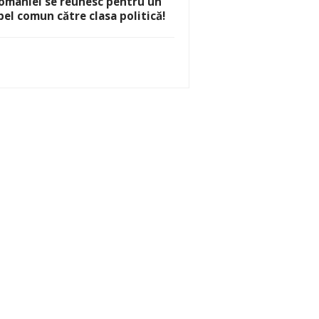
omâniei se reunesc pentru un
pel comun către clasa politică!