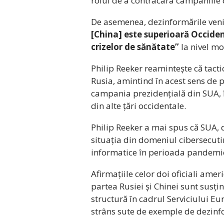
rolul de a contracara campaniile
De asemenea, dezinformările veni
[China] este superioară Occiden
crizelor de sănătate”
la nivel mo
Philip Reeker reamintește că tact
Rusia, amintind în acest sens de p
campania prezidențială din SUA, î
din alte țări occidentale.
Philip Reeker a mai spus că SUA,
situația din domeniul cibersecutir
informatice în perioada pandemie
Afirmațiile celor doi oficiali ame
partea Rusiei și Chinei sunt susți
structură în cadrul Serviciului Eu
strâns sute de exemple de dezin