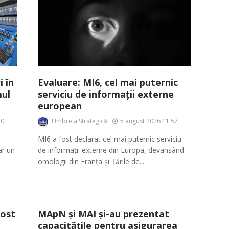
 în
Evaluare: MI6, cel mai puternic
ul
serviciu de informații externe
european
Umbrela Strategică
10
5 august 2026 11:57
MI6 a fost declarat cel mai puternic serviciu
ar un
de informații externe din Europa, devansând
.
omologii din Franța și Țările de...
fost
MApN și MAI și-au prezentat
capacitățile pentru asigurarea