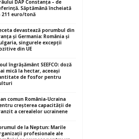
râului DAP Constanța – de
eferință. Săptămână încheiată
a 211 euro/tonă
eceta devastează porumbul din
ranța și Germania: România și
ulgaria, singurele excepții
ozitive din UE
oul îngrășământ SEEFCO: doză
ai mică la hectar, aceeași
antitate de fosfor pentru
ulturi
lan comun România-Ucraina
entru creșterea capacității de
ranzit a cerealelor ucrainene
orumul de la Neptun: Marile
rganizații profesionale ale