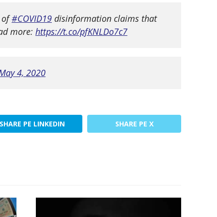
d of
#COVID19
disinformation claims that
ead more:
https://t.co/pfKNLDo7c7
May 4, 2020
SHARE PE LINKEDIN
SHARE PE X