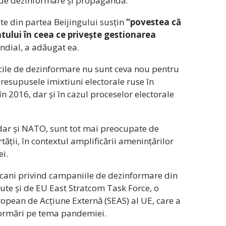
 de dezinformare și propagandă.
te din partea Beijingului susțin
“povestea că
tului în ceea ce privește gestionarea
ndial, a adăugat ea.
icile de dezinformare nu sunt ceva nou pentru
resupusele imixtiuni electorale ruse în
n 2016, dar și în cazul proceselor electorale
 dar și NATO, sunt tot mai preocupate de
tății, în contextul amplificării amenințărilor
i.
ricani privind campaniile de dezinformare din
nute și de EU East Stratcom Task Force, o
ropean de Acțiune Externă (SEAS) al UE, care a
formări pe tema pandemiei.