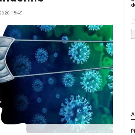
d
2020 15:49
A
P