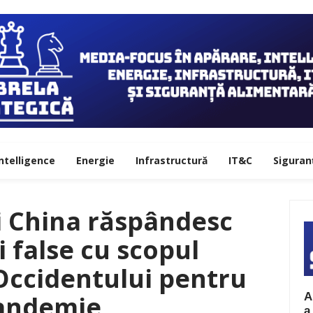
ntelligence
Energie
Infrastructură
IT&C
Siguran
i China răspândesc
i false cu scopul
 Occidentului pentru
A
andemie
a