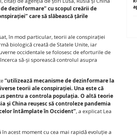
i, citați de agenția de știri Lusa, Rusia și China
R
a
 de dezinformare” cu scopul creării de
onspirației” care să slăbească țările
at, în mod particular, teorii ale conspirației
rmă biologică creată de Statele Unite, iar
verne occidentale se folosesc de eforturile de
ncerca să-și sporească controlul asupra
te
“utilizează mecanisme de dezinformare la
iverse teorii ale conspirației. Una este că
us pentru a controla populația. O altă teorie
ia și China reușesc să controleze pandemia
celor întâmplate în Occident”
, a explicat Lea
ă în acest moment cu cea mai rapidă evoluție a