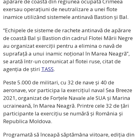
apărare de coastă din regiunea ocupată Crimeea
exersau operațiuni de neutralizare a unei flote
inamice utilizând sistemele antinavă Bastion și Bal.
“Echipele de sisteme de rachete antinavă de apărare
de coastă Bal și Bastion din cadrul Flotei Mării Negre
au organizat exerciții pentru a elimina o navă de
suprafață a unui inamic noțional în Marea Neagră”,
se arată într-un comunicat al flotei ruse, citat de
agenția de știri
TASS
.
Peste 5.000 de militari, cu 32 de nave și 40 de
aeronave, vor participa la exercițiul naval Sea Breeze
2021, organizat de Forțele Navale ale SUA și Marina
ucraineană, în Marea Neagră. Printre cele 32 de țări
participante la exercițiu se numără și România și
Republica Moldova.
Programată să înceapă săptămâna viitoare, ediția din