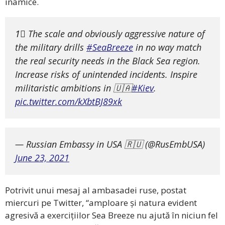
inamice.
1⃣ The scale and obviously aggressive nature of
the military drills
#SeaBreeze
in no way match
the real security needs in the Black Sea region.
Increase risks of unintended incidents. Inspire
militaristic ambitions in 🇺🇦
#Kiev
.
pic.twitter.com/kXbtBJ89xk
— Russian Embassy in USA 🇷🇺 (@RusEmbUSA)
June 23, 2021
Potrivit unui mesaj al ambasadei ruse, postat
miercuri pe Twitter, “amploare și natura evident
agresivă a exercițiilor Sea Breeze nu ajută în niciun fel