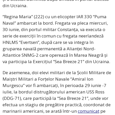
din Ucraina.
“Regina Maria” (222) cu un elicopter IAR 330 “Puma
Naval” ambarcat la bord. Fregata va pleca miercuri,
30 iunie, din portul militar Constanța, va executa o
serie de exerciții în comun cu fregata neerlandeză
HNLMS “Evertsen”, după care se va integra în
gruparea navală permanentă a Alianței Nord-
Atlantice SNMG-2 care operează în Marea Neagră și
va participa la Exercițiul “Sea Breeze 21” din Ucraina.
De asemenea, doi elevi militari de la Școlii Militare de
Maiștri Militari a Forțelor Navale “Amiral Ion
Murgescu” vor fi ambarcați, în perioada 29 iunie -7
iulie, la bordul distrugătorului american USS Ross
(DDG-71), care participă la “Sea Breeze 21”, unde vor
efectua un stagiu de pregătire practică, coordonat de
marinarii americani, se arată într-un
comunicat
pe