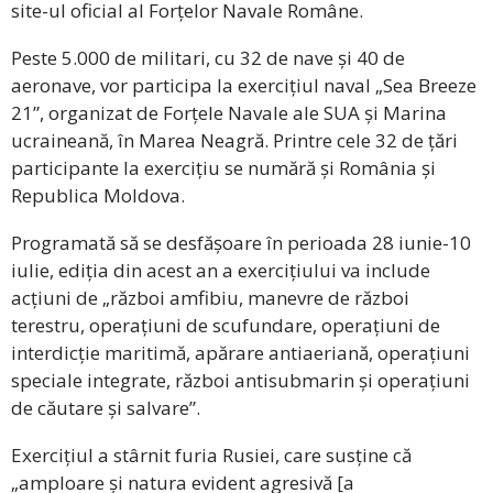
site-ul oficial al Forțelor Navale Române.
Peste 5.000 de militari, cu 32 de nave și 40 de
aeronave, vor participa la exercițiul naval „Sea Breeze
21”, organizat de Forțele Navale ale SUA și Marina
ucraineană, în Marea Neagră. Printre cele 32 de țări
participante la exercițiu se numără și România și
Republica Moldova.
Programată să se desfășoare în perioada 28 iunie-10
iulie, ediția din acest an a exercițiului va include
acțiuni de „război amfibiu, manevre de război
terestru, operațiuni de scufundare, operațiuni de
interdicție maritimă, apărare antiaeriană, operațiuni
speciale integrate, război antisubmarin și operațiuni
de căutare și salvare”.
Exercițiul a stârnit furia Rusiei, care susține că
„amploare și natura evident agresivă [a