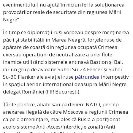
evenimentului] nu ajută în niciun fel la soluționarea
provocărilor reale de securitate din regiunea Mării
Negre”.
În timp ce diplomații ruși vorbeau despre menținerea
păcii și stabilității în Marea Neagră, forțele ruse de
apărare de coastă din regiunea ocupată Crimeea
exersau operațiuni de neutralizare a unei flote
inamice utilizând sistemele antinavă Bastion și Bal,
iar un grup de avioane Suhoi Su-24 Fencer și Suhoi
Su-30 Flanker ale aviației ruse
pătrundea
intempestiv
în spațiul aerian internațional deasupra Mării Negre
delegat României (FIR București).
Țările pontice, aliate sau partenere NATO, percep
anexarea ilegală de către Moscova a regiunii Crimeea
ca pe o amenințare, mai ales că Rusia a poziționat
acolo sisteme Anti-Acces/Interdicție zonală (Anti