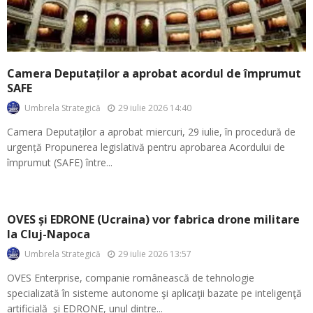
Camera Deputaților a aprobat acordul de împrumut
SAFE
29 iulie 2026 14:40
Umbrela Strategică
Camera Deputaților a aprobat miercuri, 29 iulie, în procedură de
urgență Propunerea legislativă pentru aprobarea Acordului de
împrumut (SAFE) între...
OVES și EDRONE (Ucraina) vor fabrica drone militare
la Cluj-Napoca
29 iulie 2026 13:57
Umbrela Strategică
OVES Enterprise, companie românească de tehnologie
specializată în sisteme autonome şi aplicaţii bazate pe inteligenţă
artificială şi EDRONE, unul dintre...