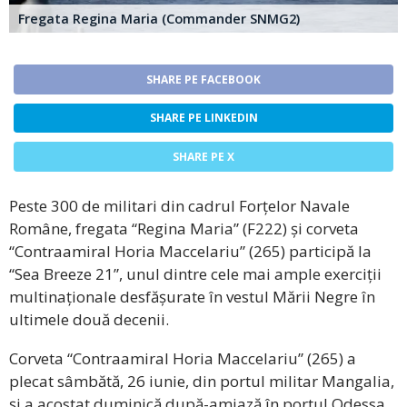
Fregata Regina Maria (Commander SNMG2)
SHARE PE FACEBOOK
SHARE PE LINKEDIN
SHARE PE X
Peste 300 de militari din cadrul Forțelor Navale
Române, fregata “Regina Maria” (F222) și corveta
“Contraamiral Horia Maccelariu” (265) participă la
“Sea Breeze 21”, unul dintre cele mai ample exerciții
multinaționale desfășurate în vestul Mării Negre în
ultimele două decenii.
Corveta “Contraamiral Horia Maccelariu” (265) a
plecat sâmbătă, 26 iunie, din portul militar Mangalia,
și a acostat duminică după-amiază în portul Odessa