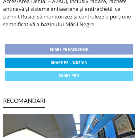
Acces/Area Denial – A2AD), inclusiv radare, rachete
antinavă și sisteme antiaeriene și antirachetă, ce
permit Rusiei să monitorizez și controleze o porțiune
semnificativă a bazinului Mării Negre.
SHARE PE FACEBOOK
SHARE PE LINKEDIN
SHARE PE X
RECOMANDĂRI