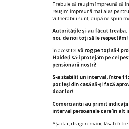
Trebuie să reușim împreună să în
reușim împreună mai ales pentru c
vulnerabili sunt, după ne spun med
Autoritățile și-au făcut treaba
noi, de noi toți să le respectăm!
În acest fel
vă rog pe toți să-i pr
Haideți să-i protejăm pe cei pes
pensionarii noștri!
S-a stabilit un interval, între 11
pot ieși din casă să-și facă apr
doar lor!
Comercianții au primit indicații
interval persoanele care în alt i
Așadar, dragi români, lăsați între 