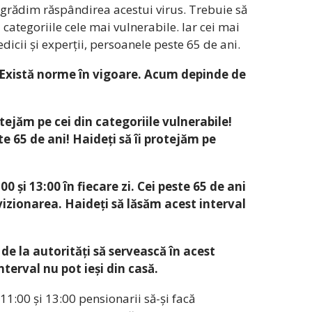
grădim răspândirea acestui virus. Trebuie să
ategoriile cele mai vulnerabile. Iar cei mai
icii și experții, persoanele peste 65 de ani.
. Există norme în vigoare. Acum depinde de
otejăm pe cei din categoriile vulnerabile!
te 65 de ani! Haideți să îi protejăm pe
:00 și 13:00 în fiecare zi. Cei peste 65 de ani
ovizionarea. Haideți să lăsăm acest interval
 de la autorități să servească în acest
nterval nu pot ieși din casă.
11:00 și 13:00 pensionarii să-și facă