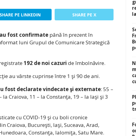
g
r
l
SHARE PE LINKEDIN
SHARE PE X
S
 au fost confirmate
până în prezent în
F
B
nformat luni Grupul de Comunicare Strategică
p
registrate
192 de noi cazuri
de îmbolnăvire.
N
m
c
cţie au vârste cuprinse între 1 şi 90 de ani.
c
u fost declarate vindecate şi externate
: 55 –
 la Craiova, 11 – la Constanţa, 19 – la Iaşi şi 3
P
p
t
ticate cu COVID-19 şi cu boli cronice
din Craiova, Bucureşti, Iaşi, Suceava, Arad,
F
o
 Hunedoara, Constanţa, Ialomiţa, Satu Mare.