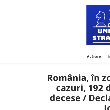
Apărare
I
România, în z
cazuri, 192 
decese / Decl
I