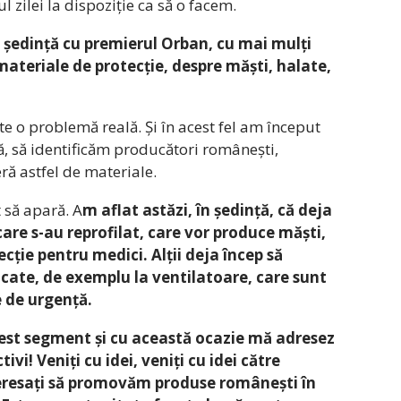
 zilei la dispoziție ca să o facem.
 ședință cu premierul Orban, cu mai mulți
materiale de protecție, despre măști, halate,
te o problemă reală. Și în acest fel am început
, să identificăm producători românești,
ră astfel de materiale.
t să apară. A
m aflat astăzi, în ședință, că deja
care s-au reprofilat, care vor produce măști,
ecție pentru medici. Alții deja încep să
cate, de exemplu la ventilatoare, care sunt
e de urgență.
acest segment și cu această ocazie mă adresez
tivi! Veniți cu idei, veniți cu idei către
eresați să promovăm produse românești în