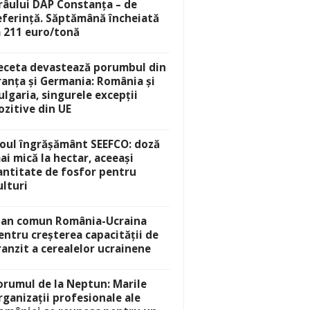
râului DAP Constanța – de
eferință. Săptămână încheiată
a 211 euro/tonă
eceta devastează porumbul din
ranța și Germania: România și
ulgaria, singurele excepții
ozitive din UE
oul îngrășământ SEEFCO: doză
ai mică la hectar, aceeași
antitate de fosfor pentru
ulturi
lan comun România-Ucraina
entru creșterea capacității de
ranzit a cerealelor ucrainene
orumul de la Neptun: Marile
rganizații profesionale ale