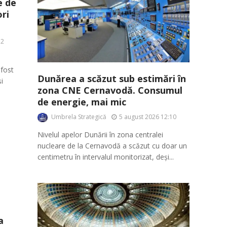
e de
ri
52
fost
Dunărea a scăzut sub estimări în
i
zona CNE Cernavodă. Consumul
de energie, mai mic
Umbrela Strategică
5 august 2026 12:10
Nivelul apelor Dunării în zona centralei
nucleare de la Cernavodă a scăzut cu doar un
centimetru în intervalul monitorizat, deși...
a