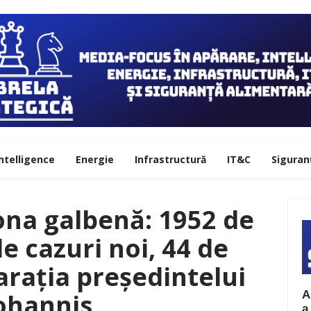
ntelligence
Energie
Infrastructură
IT&C
Siguran
ona galbenă: 1952 de
de cazuri noi, 44 de
arația președintelui
A
ohannis
a