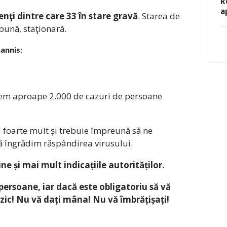
R
a
enţi dintre care 33 în stare gravă
. Starea de
 bună, staţionară.
hannis:
avem aproape 2.000 de cazuri de persoane
a foarte mult și trebuie împreună să ne
ă îngrădim răspândirea virusului.
e și mai mult indicațiile autorităților.
 persoane, iar dacă este obligatoriu să vă
fizic! Nu vă dați mâna! Nu vă îmbrățișați!