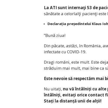
La ATI sunt internaţi 53 de paci
sănătate a celorlalţi pacienţi este
Declarația președintelui Klaus Io
”Bună ziua!
Din păcate, astăzi, în România, 
infectate cu COVID-19.
Dragi români, este mult. Este dej
străduim mai mult, mai bine ca s
Este nevoie să respectăm mai bin
Nu uitați,
nu vă întâlniți cu alte
întâlniți, evitați orice contact 
Stați la distanță unii de alții!