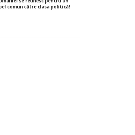
omâniei se reunesc pentru un
pel comun către clasa politică!