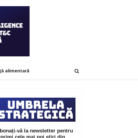
ță alimentară
bonați-vă la newsletter pentru
 primi cele mai noi știri din