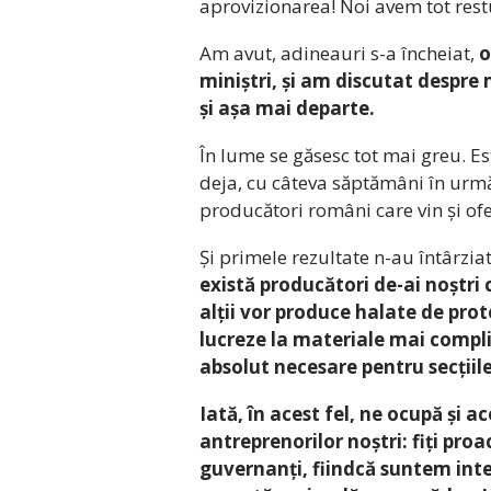
aprovizionarea! Noi avem tot restul
Am avut, adineauri s-a încheiat,
o
miniștri, și am discutat despre 
și așa mai departe.
În lume se găsesc tot mai greu. Es
deja, cu câteva săptămâni în urmă
producători români care vin și ofe
Și primele rezultate n-au întârzia
există producători de-ai noștri 
alții vor produce halate de prot
lucreze la materiale mai compli
absolut necesare pentru secțiil
Iată, în acest fel, ne ocupă și 
antreprenorilor noștri: fiți proac
guvernanți, fiindcă suntem int