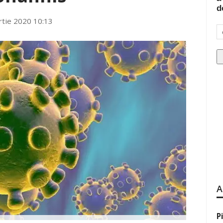
d
tie 2020 10:13
A
P