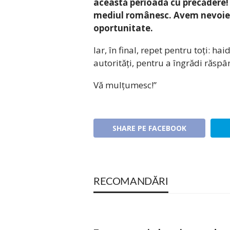
această perioadă cu precădere!
mediul românesc. Avem nevoie 
oportunitate.
Iar, în final, repet pentru toți: h
autorități, pentru a îngrădi răspâ
Vă mulțumesc!”
SHARE PE FACEBOOK
RECOMANDĂRI