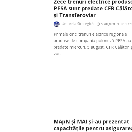
Zece trenuri electrice produs
PESA sunt predate CFR Călăto
și Transferoviar
Umbrela Strategică
5 august 2026 17:
Primele cinci trenuri electrice regionale
produse de compania poloneză PESA au 
predate miercuri, 5 august, CFR Călători ș
vor...
MApN și MAI și-au prezentat
capacitățile pentru asigurare