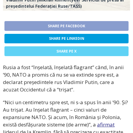
președintelui Federației Ruse/TASS)
SHARE PE FACEBOOK
SHARE PE LINKEDIN
SHARE PE X
Rusia a fost “înșelată, înșelată flagrant” când, în anii
’90, NATO a promis că nu se va extinde spre est, a
declarat președintele rus Vladimir Putin, care a
acuzat Occidentul că a “trișat”.
“Nici un centimetru spre est, ni s-a spus în anii ’90. Și?
Au trișat. Au înșelat flagrant – cinci valuri de
expansiune NATO. Și acum, în România și Polonia,
există desfășurate sisteme (de arme)”, a
afirmat
liderul de la Kremlin, fără să precizeze cu exactitate