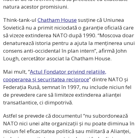
natura acestor promisiuni.
Think-tank-ul
Chatham House
susține că Uniunea
Sovietică nu a primit niciodată o garanție oficială care
să vizeze extinderea NATO după 1990. “Moscova doar
denaturează istoria pentru a ajuta la menținerea unui
consens anti-occidental
în plan intern”, afirmă John
Lough, cercetător asociat la
Chatham House.
Mai mult, “
Actul Fondator privind relațiile,
cooperarea și securitatea reciproce
” dintre NATO și
Federația Rusă, semnat în 1997, nu include niciun fel
de prevedere care să limiteze extinderea alianței
transatlantice, ci dimpotrivă.
Astfel se prevede că documentul “nu subordonează
NATO nici unei alte organizații și nu poate diminua în
niciun fel eficacitatea politică sau militară a Alianței,