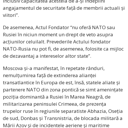
inclusiv capacitatea acesteia de a-și îndeplini
angajamentul de securitate față de membrii actuali și
viitori”.
De asemenea, Actul Fondator “nu oferă NATO sau
Rusiei în niciun moment un drept de veto asupra
acțiunilor celuilalt. Prevederile Actului fondator
NATO-Rusia nu pot fi, de asemenea, folosite ca mijloc
de dezavantaj a intereselor altor state”.
Moscova și-a manifestat, în repetate rânduri,
nemulțumirea față de extinderea alianței
transatlantice în Europa de est, însă, statele aliate și
partenere NATO din zona pontică se simt amenințate
poziția dominantă a Rusiei în Marea Neagră, de
militarizarea peninsulei Crimeea, de prezența
trupelor ruse în regiunile separatiste Abhazia, Oseția
de sud, Donbas și Transnistria, de blocada militară a
Mării Azov și de incidentele aeriene și maritime