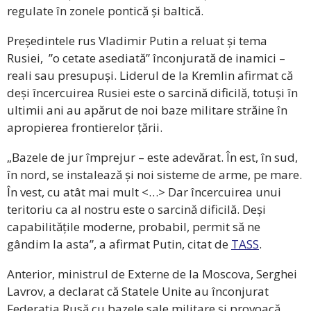
regulate în zonele pontică și baltică.
Președintele rus Vladimir Putin a reluat și tema
Rusiei, ”o cetate asediată” înconjurată de inamici –
reali sau presupuși. Liderul de la Kremlin afirmat că
deși încercuirea Rusiei este o sarcină dificilă, totuși în
ultimii ani au apărut de noi baze militare străine în
apropierea frontierelor țării.
„Bazele de jur împrejur – este adevărat. În est, în sud,
în nord, se instalează și noi sisteme de arme, pe mare.
În vest, cu atât mai mult <…> Dar încercuirea unui
teritoriu ca al nostru este o sarcină dificilă. Deși
capabilitățile moderne, probabil, permit să ne
gândim la asta”, a afirmat Putin, citat de
TASS
.
Anterior, ministrul de Externe de la Moscova, Serghei
Lavrov, a declarat că Statele Unite au înconjurat
Federația Rusă cu bazele sale militare și provoacă