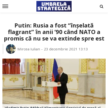
Putin: Rusia a fost “înșelată
flagrant” în anii ’90 când NATO a
promis că nu se va extinde spre est
Mircea Iulian
23 decembrie 2021 13:13
Vladimir Putin (Mikhail Klimentyev/ Serviciul de presă al