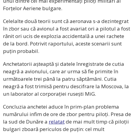
unul dintre cei mai experimentați piloți militari ai
Forțelor Aeriene bulgare.
Celelalte două teorii sunt că aeronava s-a dezintegrat
în zbor sau că avionul a fost avariat ori a pilotul a fost
rănit ori ucis de explozia accidentală a unei rachete
de la bord. Potrivit raportului, aceste scenarii sunt
puțin probabil.
Anchetatorii așteaptă și datele înregistrate de cutia
neagră a avionului, care ar urma să fie primite în
următoarele trei până la patru săptămâni. Cutia
neagră a fost trimisă pentru descifrare la Moscova, la
un laborator al corporației rusești MiG.
Concluzia anchetei aduce în prim-plan problema
numărului infim de ore de zbor pentru piloți. Presa de
la sud de Dunăre a
relatat
de mai mult timp că piloții
bulgari zboară periculos de puțin: cel mult