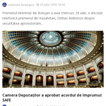
29 iulie 2026 18:44
Umbrela Strategică
Premierul interimar Ilie Bolojan a avut miercuri, 29 iulie, o discuție
telefonică premierul din Kazahstan, Olzhas Bektenov despre
securitatea aprovizionării...
Camera Deputaților a aprobat acordul de împrumut
SAFE