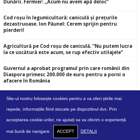
Dunării. Fermier: „Acum nu avem apă deloc”
Cod roșu în legumicultură: caniculă și prețurile
dezastruoase. Ion Păunel: Cerem sprijin pentru
pierderi!
Agricultură pe Cod roșu de caniculă. ”Nu putem lucra
la ce uscătură este acum, se rup efectiv utilajele”
Guvernul a aprobat programul prin care românii din
Diaspora primesc 200.000 de euro pentru a porni o
afacere în România
Site-ul nostru folosește cookies pentru a va oferi știrile mai
repede, informațiile fiind stocate pe dispozitivul dvs. Prin
acceptarea cookie-urilor, ne ajutați sa va oferim o experiență
Despre
Contact
Cookies
Confidențialitate
Condiții
mai bună de navigare.
ACCEPT
DETALII