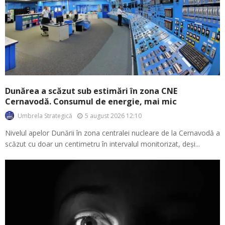
Dunărea a scăzut sub estimări în zona CNE
Cernavodă. Consumul de energie, mai mic
5 august 2026 12:10
Umbrela Strategică
Nivelul apelor Dunării în zona centralei nucleare de la Cernavodă a
scăzut cu doar un centimetru în intervalul monitorizat, deși...