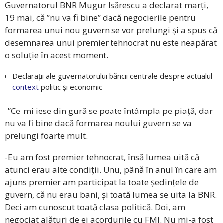
Guvernatorul BNR Mugur Isărescu a declarat marți,
19 mai, că ”nu va fi bine” dacă negocierile pentru
formarea unui nou guvern se vor prelungi și a spus că
desemnarea unui premier tehnocrat nu este neapărat
o soluție în acest moment.
Declarații ale guvernatorului băncii centrale despre actualul
context
politic și economic
-”Ce-mi iese din gură se poate întâmpla pe piață, dar
nu va fi bine dacă formarea noului guvern se va
prelungi foarte mult.
-Eu am fost premier tehnocrat, însă lumea uită că
atunci erau alte condiții. Unu, până în anul în care am
ajuns premier am participat la toate ședințele de
guvern, că nu erau bani, și toată lumea se uita la BNR.
Deci am cunoscut toată clasa politică. Doi, am
negociat alături de ei acordurile cu FMI. Nu mi-a fost