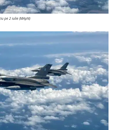
iu pe 2 iulie (MApN)