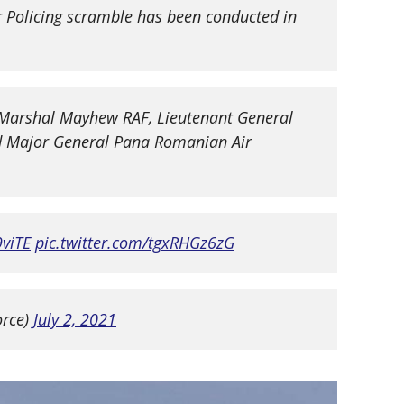
ir Policing scramble has been conducted in
 Marshal Mayhew RAF, Lieutenant General
d Major General Pana Romanian Air
9viTE
pic.twitter.com/tgxRHGz6zG
orce)
July 2, 2021