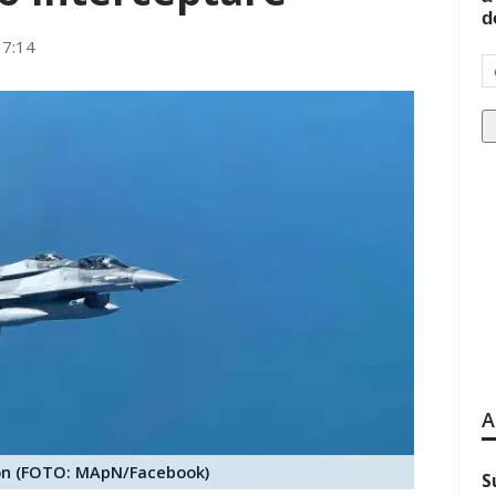
d
17:14
A
lcon (FOTO: MApN/Facebook)
S