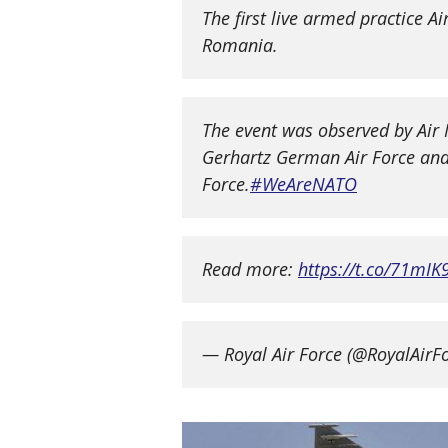
The first live armed practice A
Romania.
The event was observed by Air
Gerhartz German Air Force an
Force.
#WeAreNATO
Read more:
https://t.co/71mIK
— Royal Air Force (@RoyalAirF