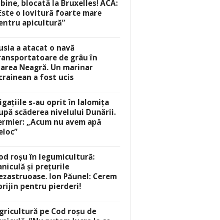
lbine, blocată la Bruxelles! ACA:
Este o lovitură foarte mare
entru apicultură”
usia a atacat o navă
ransportatoare de grâu în
area Neagră. Un marinar
crainean a fost ucis
rigațiile s-au oprit în Ialomița
upă scăderea nivelului Dunării.
ermier: „Acum nu avem apă
eloc”
od roșu în legumicultură:
aniculă și prețurile
ezastruoase. Ion Păunel: Cerem
prijin pentru pierderi!
gricultură pe Cod roșu de