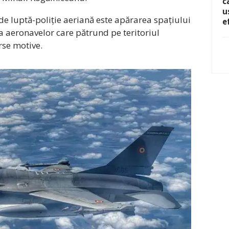
c
u
de luptă-poliție aeriană este apărarea spațiului
e
a aeronavelor care pătrund pe teritoriul
rse motive.