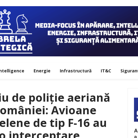
ntelligence
Energie
Infrastructură
IT&C
Siguran
iu de poliție aeriană
omâniei: Avioane
elene de tip F-16 au
A
o interceptare
a