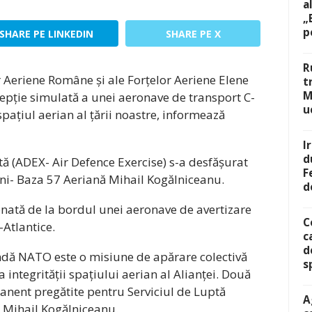
a
„
p
SHARE PE LINKEDIN
SHARE PE X
R
r Aeriene Române și ale Forțelor Aeriene Elene
t
M
ercepție simulată a unei aeronave de transport C-
u
spațiul aerian al țării noastre, informează
I
d
ită (ADEX- Air Defence Exercise) s-a desfășurat
F
ni- Baza 57 Aeriană Mihail Kogălniceanu.
d
nată de la bordul unei aeronave de avertizare
C
Atlantice.
c
d
andă NATO este o misiune de apărare colectivă
s
integrității spațiului aerian al Alianței. Două
nent pregătite pentru Serviciul de Luptă
A
ă Mihail Kogălniceanu.