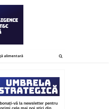
ță alimentară
bonați-vă la newsletter pentru
 primi cele mai noi știri din