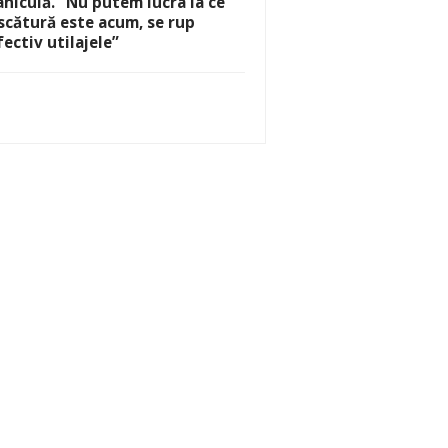
aniculă. ”Nu putem lucra la ce
scătură este acum, se rup
fectiv utilajele”