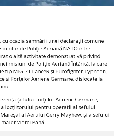
nu, cu ocazia semnării unei declarații comune
iunilor de Poliţie Aeriană NATO între
at o altă activitate demonstrativă privind
i misiuni de Poliţie Aeriană Întărită, la care
de tip MiG-21 LanceR și Eurofighter Typhoon,
ce și Forţelor Aeriene Germane, dislocate la
anu.
rezența șefului Forţelor Aeriene Germane,
a locțiitorului pentru operații al șefului
, Mareşal al Aerului Gerry Mayhew, și a șefului
-maior Viorel Pană.