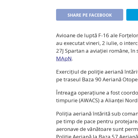
SHARE PE FACEBOOK
Avioane de luptă F-16 ale Forțelo
au executat vineri, 2 iulie, o int
27J Spartan a aviației române, în 
MApN
.
Exercițiul de poliţie aeriană întăr
pe traseul Baza 90 Aeriană Otope
Întreaga operațiune a fost coordo
timpurie (AWACS) a Alianței Nord-
Poliția aeriană întărită sub com
pe timp de pace pentru protejarea 
aeronave de vânătoare sunt perma
Poliţie Aeriană la Baza 57 Aerian