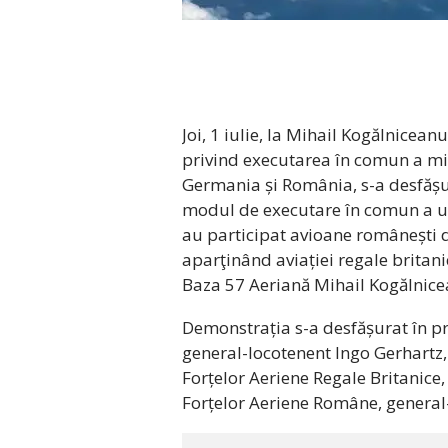
Joi, 1 iulie, la Mihail Kogălnicea
privind executarea în comun a mis
Germania și România, s-a desfășur
modul de executare în comun a une
au participat avioane românești 
aparţinând aviației regale britani
Baza 57 Aeriană Mihail Kogălnice
Demonstrația s-a desfășurat în p
general-locotenent Ingo Gerhartz, 
Forțelor Aeriene Regale Britanice
Forțelor Aeriene Române, general