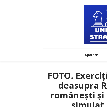
Apărare
I
FOTO. Exerciț
deasupra R
românești și 
simulat 