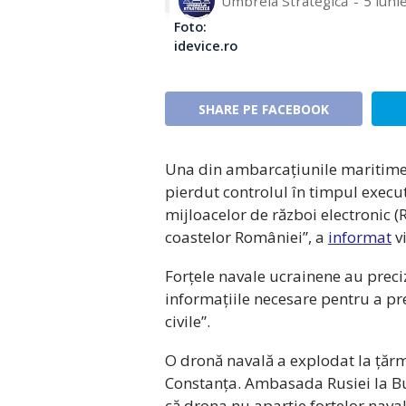
Umbrela Strategică
5 iuni
Foto:
idevice.ro
SHARE PE FACEBOOK
Una din ambarcațiunile maritime f
pierdut controlul în timpul execu
mijloacelor de război electronic (
coastelor României”, a
informat
vi
Forțele navale ucrainene au preci
informațiile necesare pentru a pr
civile”.
O dronă navală a explodat la țărmu
Constanța. Ambasada Rusiei la Buc
că drona nu aparție forțelor naval