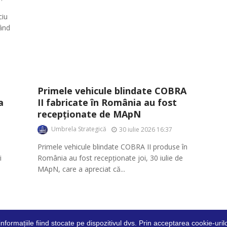
ciu
sând
Primele vehicule blindate COBRA
a
II fabricate în România au fost
recepționate de MApN
Umbrela Strategică
30 iulie 2026 16:37
Primele vehicule blindate COBRA II produse în
i
România au fost recepționate joi, 30 iulie de
MApN, care a apreciat că...
 informațiile fiind stocate pe dispozitivul dvs. Prin acceptarea cookie-ur