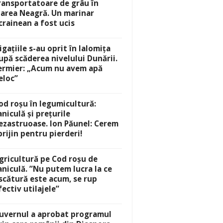
ransportatoare de grâu în
area Neagră. Un marinar
crainean a fost ucis
rigațiile s-au oprit în Ialomița
upă scăderea nivelului Dunării.
ermier: „Acum nu avem apă
eloc”
od roșu în legumicultură:
aniculă și prețurile
ezastruoase. Ion Păunel: Cerem
prijin pentru pierderi!
gricultură pe Cod roșu de
aniculă. ”Nu putem lucra la ce
scătură este acum, se rup
fectiv utilajele”
uvernul a aprobat programul