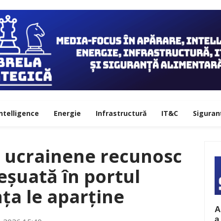
ntelligence
Energie
Infrastructură
IT&C
Siguran
e ucrainene recunosc
eșuată în portul
ța le aparține
A
a