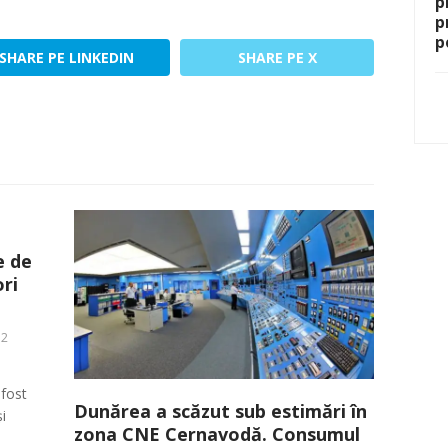
p
p
p
SHARE PE LINKEDIN
SHARE PE X
e de
ri
52
fost
Dunărea a scăzut sub estimări în
i
zona CNE Cernavodă. Consumul