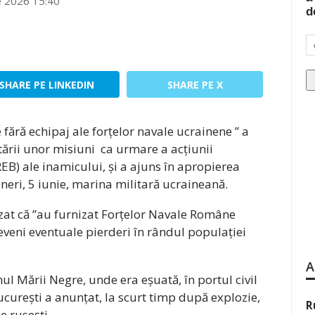
e 2026 15:40
d
SHARE PE LINKEDIN
SHARE PE X
ără echipaj ale forțelor navale ucrainene ” a
tării unor misiuni ca urmare a acțiunii
REB) ale inamicului, și a ajuns în apropierea
neri, 5 iunie, marina militară ucraineană.
zat că ”au furnizat Forțelor Navale Române
eveni eventuale pierderi în rândul populației
A
l Mării Negre, unde era eșuată, în portul civil
urești a anunțat, la scurt timp după explozie,
R
e rusești.