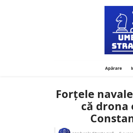
Apărare
I
Forțele naval
că drona 
Constan