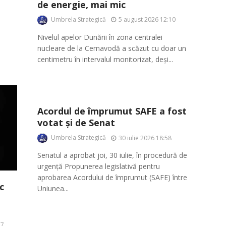
de energie, mai mic
Umbrela Strategică
5 august 2026 12:10
Nivelul apelor Dunării în zona centralei
nucleare de la Cernavodă a scăzut cu doar un
centimetru în intervalul monitorizat, deși...
Acordul de împrumut SAFE a fost
votat și de Senat
Umbrela Strategică
30 iulie 2026 18:58
Senatul a aprobat joi, 30 iulie, în procedură de
urgență Propunerea legislativă pentru
aprobarea Acordului de împrumut (SAFE) între
c
Uniunea...
57