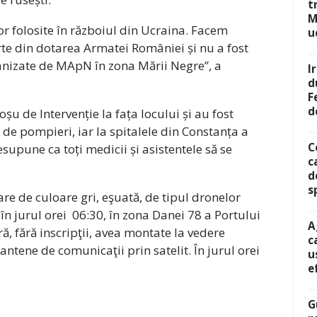
t
M
or folosite în războiul din Ucraina. Facem
u
rte din dotarea Armatei României și nu a fost
rganizate de MApN în zona Mării Negre”, a
I
d
F
d
șu de Intervenție la fața locului și au fost
de pompieri, iar la spitalele din Constanța a
C
esupune ca toți medicii și asistentele să se
c
d
s
re de culoare gri, eşuată, de tipul dronelor
în jurul orei 06:30, în zona Danei 78 a Portului
A
, fără inscripţii, avea montate la vedere
c
ntene de comunicaţii prin satelit. În jurul orei
u
e
G