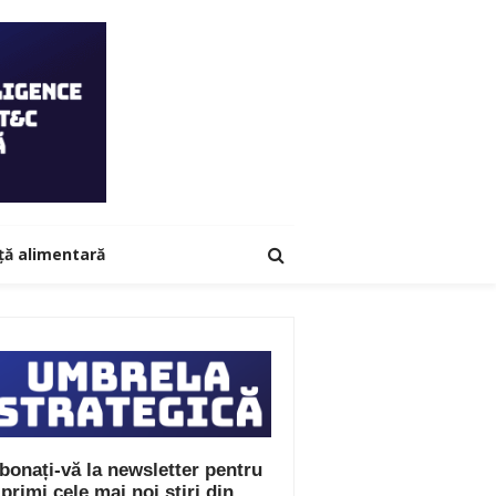
ță alimentară
bonați-vă la newsletter pentru
 primi cele mai noi știri din