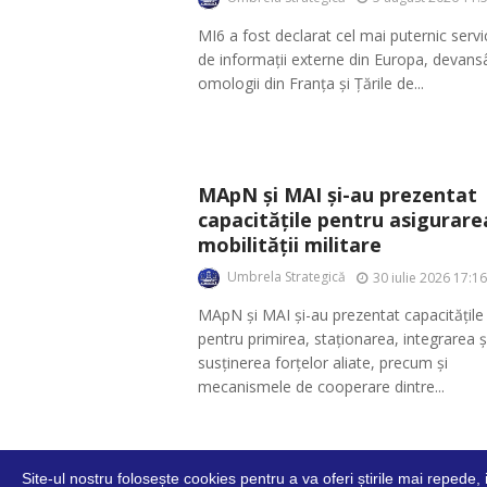
MI6 a fost declarat cel mai puternic servi
de informații externe din Europa, devan
omologii din Franța și Țările de...
MApN și MAI și-au prezentat
capacitățile pentru asigurare
mobilității militare
Umbrela Strategică
30 iulie 2026 17:16
MApN și MAI și-au prezentat capacitățile
pentru primirea, staționarea, integrarea ș
susținerea forțelor aliate, precum și
mecanismele de cooperare dintre...
Site-ul nostru folosește cookies pentru a va oferi știrile mai repede,