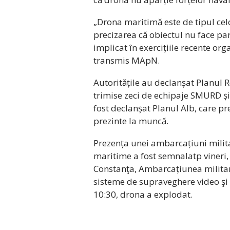
„Drona maritimă este de tipul cel
precizarea că obiectul nu face pa
implicat în exercițiile recente o
transmis MApN.
Autoritățile au declanșat Planul Ro
trimise zeci de echipaje SMURD și 
fost declanșat Planul Alb, care pr
prezinte la muncă.
Prezența unei ambarcațiuni milita
maritime a fost semnalatp vineri, 
Constanţa, Ambarcațiunea militară
sisteme de supraveghere video şi a
10:30, drona a explodat.