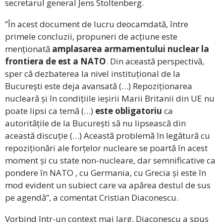
secretarul general Jens Stoltenberg.
”În acest document de lucru deocamdată, între
primele concluzii, propuneri de acțiune este
menționată
amplasarea armamentului nuclear la
frontiera de est a NATO
. Din această perspectivă,
sper că dezbaterea la nivel instituțional de la
București este deja avansată (…) Repoziționarea
nucleară și în condițiile ieșirii Marii Britanii din UE nu
poate lipsi ca temă (…)
este obligatoriu
ca
autoritățile de la București să nu lipsească din
această discuție (…) Această problemă în legătură cu
repoziționări ale forțelor nucleare se poartă în acest
moment și cu state non-nucleare, dar semnificative ca
pondere în NATO , cu Germania, cu Grecia și este în
mod evident un subiect care va apărea destul de sus
pe agendă”, a comentat Cristian Diaconescu.
Vorbind într-un context mai larg, Diaconescu a spus