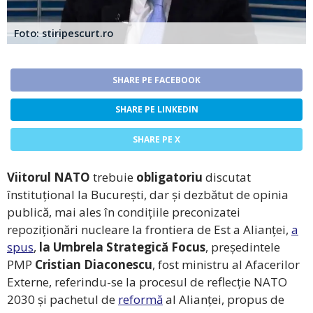
Foto: stiripescurt.ro
SHARE PE FACEBOOK
SHARE PE LINKEDIN
SHARE PE X
Viitorul NATO
trebuie
obligatoriu
discutat
înstituțional la București, dar și dezbătut de opinia
publică, mai ales în condițiile preconizatei
repoziționări nucleare la frontiera de Est a Alianței,
a
spus
,
la Umbrela Strategică Focus
, președintele
PMP
Cristian Diaconescu
, fost ministru al Afacerilor
Externe, referindu-se la procesul de reflecție NATO
2030 și pachetul de
reformă
al Alianței, propus de