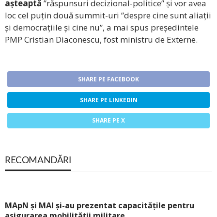
așteaptă
”răspunsuri decizional-politice” și vor avea
loc cel puțin două summit-uri ”despre cine sunt aliații
și democrațiile și cine nu”, a mai spus președintele
PMP Cristian Diaconescu, fost ministru de Externe.
SHARE PE FACEBOOK
SHARE PE LINKEDIN
SHARE PE X
RECOMANDĂRI
MApN și MAI și-au prezentat capacitățile pentru
asigurarea mobilității militare