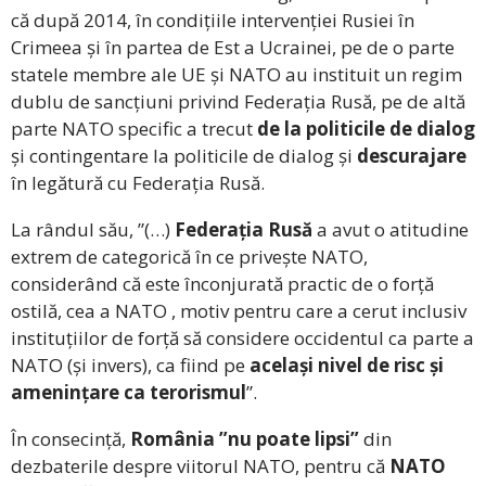
că după 2014, în condițiile intervenției Rusiei în
Crimeea și în partea de Est a Ucrainei, pe de o parte
statele membre ale UE și NATO au instituit un regim
dublu de sancțiuni privind Federația Rusă, pe de altă
parte NATO specific a trecut
de la politicile de dialog
și contingentare la politicile de dialog și
descurajare
în legătură cu Federația Rusă.
La rândul său, ”(…)
Federația Rusă
a avut o atitudine
extrem de categorică în ce privește NATO,
considerând că este înconjurată practic de o forță
ostilă, cea a NATO , motiv pentru care a cerut inclusiv
instituțiilor de forță să considere occidentul ca parte a
NATO (și invers), ca fiind pe
același nivel de risc și
amenințare ca terorismul
”.
În consecință,
România ”nu poate lipsi”
din
dezbaterile despre viitorul NATO, pentru că
NATO