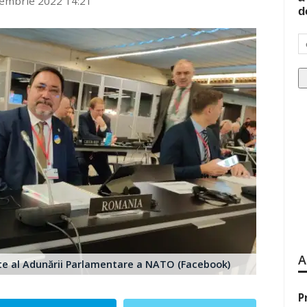
iembrie 2022 14:21
d
A
nte al Adunării Parlamentare a NATO (Facebook)
P