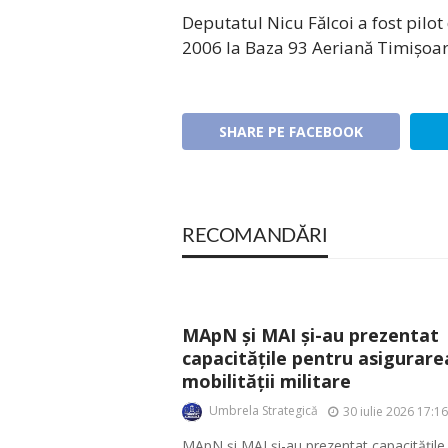
Deputatul Nicu Fălcoi a fost pilot
2006 la Baza 93 Aeriană Timișoar
SHARE PE FACEBOOK
RECOMANDĂRI
MApN și MAI și-au prezentat
capacitățile pentru asigurare
mobilității militare
Umbrela Strategică
30 iulie 2026 17:16
MApN și MAI și-au prezentat capacitățile