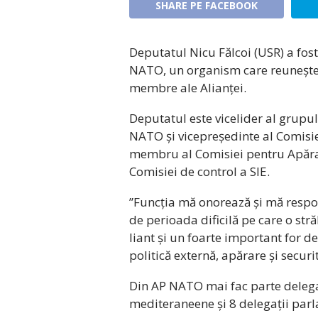
SHARE PE FACEBOOK
Deputatul Nicu Fălcoi (USR) a fos
NATO, un organism care reunește
membre ale Alianței.
Deputatul este vicelider al grupul
NATO și vicepreședinte al Comisiei
membru al Comisiei pentru Apărar
Comisiei de control a SIE.
”Funcția mă onorează și mă respon
de perioada dificilă pe care o s
liant și un foarte important for de
politică externă, apărare și secur
Din AP NATO mai fac parte delegați
mediteraneene și 8 delegații par