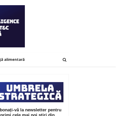
ță alimentară
bonați-vă la newsletter pentru
 primi cele mai noi știri din