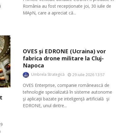
i
România au fost recepționate joi, 30 iulie de
MApN, care a apreciat că...
OVES și EDRONE (Ucraina) vor
fabrica drone militare la Cluj-
Napoca
Umbrela Strategică
29 iulie 2026 13:57
OVES Enterprise, companie românească de
tehnologie specializată în sisteme autonome
t
şi aplicaţii bazate pe inteligenţă artificială şi
EDRONE, unul dintre...
29
a