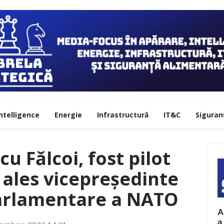
ntelligence
Energie
Infrastructură
IT&C
Siguran
u Fălcoi, fost pilot
t ales vicepreședinte
Parlamentare a NATO
A
a