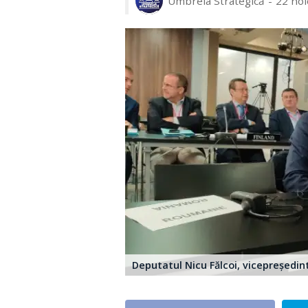
Umbrela Strategică
22 no
Deputatul Nicu Fălcoi, vicepreședi