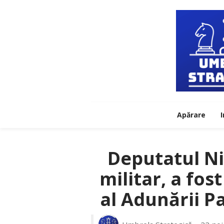
Apărare
I
Deputatul Nic
militar, a fos
al Adunării 