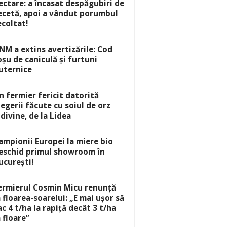
ectare: a încasat despăgubiri de
ecetă, apoi a vândut porumbul
ecoltat!
NM a extins avertizările: Cod
oșu de caniculă și furtuni
uternice
n fermier fericit datorită
legerii făcute cu soiul de orz
idivine, de la Lidea
ampionii Europei la miere bio
eschid primul showroom în
ucurești!
ermierul Cosmin Micu renunță
a floarea-soarelui: „E mai ușor să
ac 4 t/ha la rapiță decât 3 t/ha
a floare”