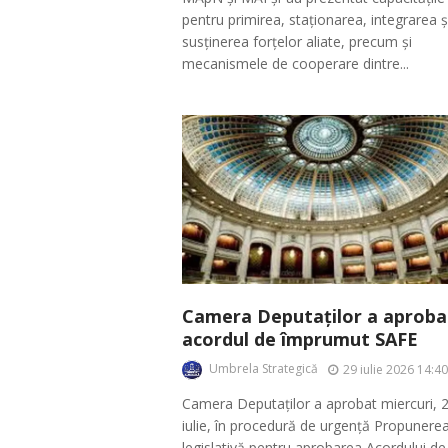
pentru primirea, staționarea, integrarea ș
susținerea forțelor aliate, precum și
mecanismele de cooperare dintre...
Camera Deputaților a aproba
acordul de împrumut SAFE
Umbrela Strategică
29 iulie 2026 14:40
Camera Deputaților a aprobat miercuri, 
iulie, în procedură de urgență Propunere
legislativă pentru aprobarea Acordului de