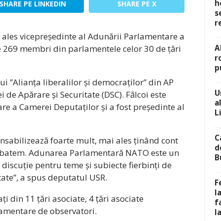
h
SHARE PE LINKEDIN
SHARE PE X
s
r
t ales vicepreședinte al Adunării Parlamentare a
 269 membri din parlamentele celor 30 de țări
A
r
p
ui ”Alianța liberalilor și democraților” din AP
U
 de Apărare și Securitate (DSC). Fălcoi este
a
e a Camerei Deputaților și a fost președinte al
L
C
sabilizează foarte mult, mai ales ținând cont
d
trăbatem. Adunarea Parlamentară NATO este un
B
 discuție pentru teme și subiecte fierbinți de
itate”, a spus deputatul USR.
F
l
 din 11 țări asociate, 4 țări asociate
f
lamentare de observatori.
l