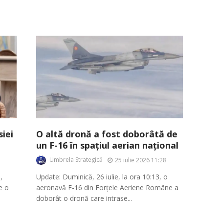
iei
O altă dronă a fost doborâtă de
un F-16 în spațiul aerian național
Umbrela Strategică
25 iulie 2026 11:28
,
Update: Duminică, 26 iulie, la ora 10:13, o
ie o
aeronavă F-16 din Forțele Aeriene Române a
doborât o dronă care intrase...