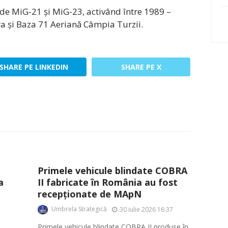
 de MiG-21 și MiG-23, activând între 1989 –
a și Baza 71 Aeriană Câmpia Turzii.
SHARE PE LINKEDIN
SHARE PE X
Primele vehicule blindate COBRA
a
II fabricate în România au fost
recepționate de MApN
Umbrela Strategică
30 iulie 2026 16:37
Primele vehicule blindate COBRA II produse în