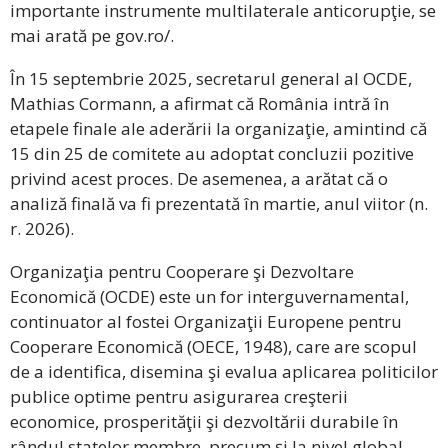
importante instrumente multilaterale anticorupţie, se
mai arată pe gov.ro/.
În 15 septembrie 2025, secretarul general al OCDE,
Mathias Cormann, a afirmat că România intră în
etapele finale ale aderării la organizaţie, amintind că
15 din 25 de comitete au adoptat concluzii pozitive
privind acest proces. De asemenea, a arătat că o
analiză finală va fi prezentată în martie, anul viitor (n.
r. 2026).
Organizaţia pentru Cooperare şi Dezvoltare
Economică (OCDE) este un for interguvernamental,
continuator al fostei Organizaţii Europene pentru
Cooperare Economică (OECE, 1948), care are scopul
de a identifica, disemina şi evalua aplicarea politicilor
publice optime pentru asigurarea creşterii
economice, prosperităţii şi dezvoltării durabile în
rândul statelor membre, precum şi la nivel global,