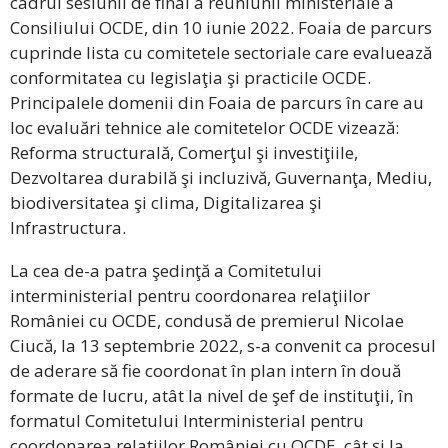
cadrul sesiunii de final a reuniunii ministeriale a
Consiliului OCDE, din 10 iunie 2022. Foaia de parcurs
cuprinde lista cu comitetele sectoriale care evaluează
conformitatea cu legislaţia şi practicile OCDE.
Principalele domenii din Foaia de parcurs în care au
loc evaluări tehnice ale comitetelor OCDE vizează:
Reforma structurală, Comerţul şi investiţiile,
Dezvoltarea durabilă şi incluzivă, Guvernanţa, Mediu,
biodiversitatea şi clima, Digitalizarea şi
Infrastructura.
La cea de-a patra şedinţă a Comitetului
interministerial pentru coordonarea relaţiilor
României cu OCDE, condusă de premierul Nicolae
Ciucă, la 13 septembrie 2022, s-a convenit ca procesul
de aderare să fie coordonat în plan intern în două
formate de lucru, atât la nivel de şef de instituţii, în
formatul Comitetului Interministerial pentru
coordonarea relaţiilor României cu OCDE, cât şi la