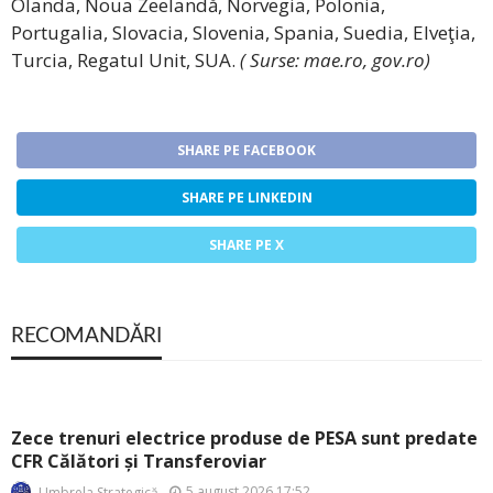
Olanda, Noua Zeelandă, Norvegia, Polonia,
Portugalia, Slovacia, Slovenia, Spania, Suedia, Elveţia,
Turcia, Regatul Unit, SUA.
( Surse: mae.ro, gov.ro)
SHARE PE FACEBOOK
SHARE PE LINKEDIN
SHARE PE X
RECOMANDĂRI
Zece trenuri electrice produse de PESA sunt predate
CFR Călători și Transferoviar
5 august 2026 17:52
Umbrela Strategică