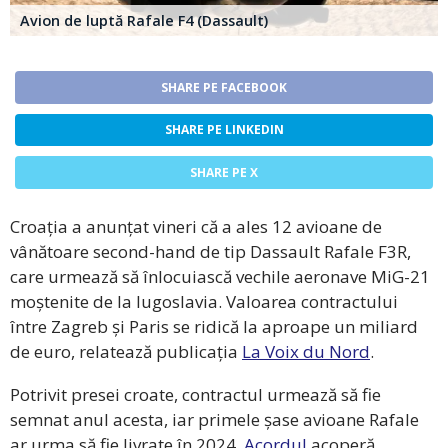
Avion de luptă Rafale F4 (Dassault)
SHARE PE FACEBOOK
SHARE PE LINKEDIN
SHARE PE X
Croația a anunțat vineri că a ales 12 avioane de
vânătoare second-hand de tip Dassault Rafale F3R,
care urmează să înlocuiască vechile aeronave MiG-21
moștenite de la Iugoslavia. Valoarea contractului
între Zagreb și Paris se ridică la aproape un miliard
de euro, relatează publicația
La Voix du Nord
.
Potrivit presei croate, contractul urmează să fie
semnat anul acesta, iar primele șase avioane Rafale
ar urma să fie livrate în 2024.
Acordul
acoperă