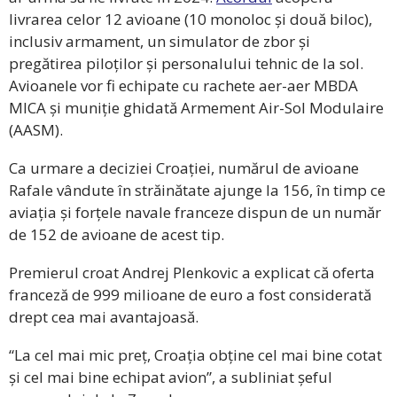
livrarea celor 12 avioane (10 monoloc și două biloc),
inclusiv armament, un simulator de zbor și
pregătirea piloților și personalului tehnic de la sol.
Avioanele vor fi echipate cu rachete aer-aer MBDA
MICA și muniție ghidată Armement Air-Sol Modulaire
(AASM).
Ca urmare a deciziei Croației, numărul de avioane
Rafale vândute în străinătate ajunge la 156, în timp ce
aviația și forțele navale franceze dispun de un număr
de 152 de avioane de acest tip.
Premierul croat Andrej Plenkovic a explicat că oferta
franceză de 999 milioane de euro a fost considerată
drept cea mai avantajoasă.
“La cel mai mic preț, Croația obține cel mai bine cotat
și cel mai bine echipat avion”, a subliniat șeful