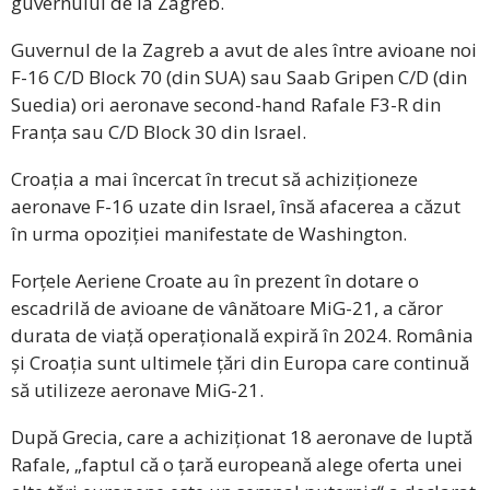
guvernului de la Zagreb.
Guvernul de la Zagreb a avut de ales între avioane noi
F-16 C/D Block 70 (din SUA) sau Saab Gripen C/D (din
Suedia) ori aeronave second-hand Rafale F3-R din
Franța sau C/D Block 30 din Israel.
Croația a mai încercat în trecut să achiziționeze
aeronave F-16 uzate din Israel, însă afacerea a căzut
în urma opoziției manifestate de Washington.
Forțele Aeriene Croate au în prezent în dotare o
escadrilă de avioane de vânătoare MiG-21, a căror
durata de viață operațională expiră în 2024. România
și Croația sunt ultimele țări din Europa care continuă
să utilizeze aeronave MiG-21.
După Grecia, care a achiziționat 18 aeronave de luptă
Rafale, „faptul că o țară europeană alege oferta unei