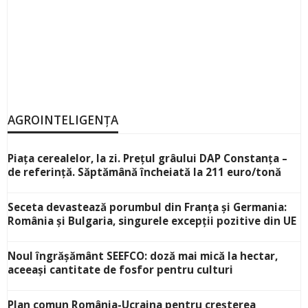
AGROINTELIGENȚA
Piața cerealelor, la zi. Prețul grâului DAP Constanța –
de referință. Săptămână încheiată la 211 euro/tonă
Seceta devastează porumbul din Franța și Germania:
România și Bulgaria, singurele excepții pozitive din UE
Noul îngrășământ SEEFCO: doză mai mică la hectar,
aceeași cantitate de fosfor pentru culturi
Plan comun România-Ucraina pentru creșterea