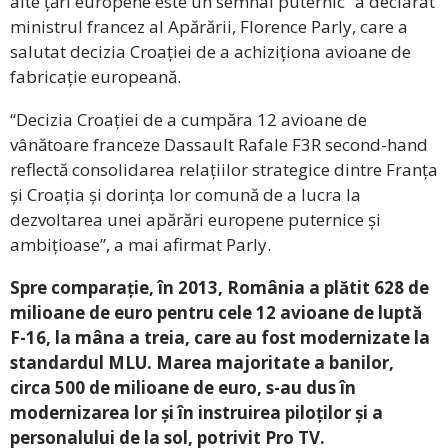
alte țări europene este un semnal puternic“ a declarat
ministrul francez al Apărării, Florence Parly, care a
salutat decizia Croației de a achiziționa avioane de
fabricație europeană.
“Decizia Croației de a cumpăra 12 avioane de
vânătoare franceze Dassault Rafale F3R second-hand
reflectă consolidarea relațiilor strategice dintre Franța
și Croația și dorința lor comună de a lucra la
dezvoltarea unei apărări europene puternice și
ambițioase”, a mai afirmat Parly.
Spre comparație, în 2013, România a plătit 628 de
milioane de euro pentru cele 12 avioane de luptă
F-16, la mâna a treia, care au fost modernizate la
standardul MLU. Marea majoritate a banilor,
circa 500 de milioane de euro, s-au dus în
modernizarea lor și în instruirea piloților și a
personalului de la sol, potrivit Pro TV.