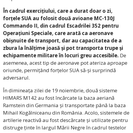
În cadrul exercițiului, care a durat doar o zi,
forțele SUA au folosit două avioane MC-130J
Commando II, din cadrul Escadrilei 352 pentru
Operațiuni Speciale, care arată ca aeronave
obișnuite de transport, dar au capacitatea de a
zbura la înălțime joasă și pot transporta trupe și
echipamente militare în locuri greu accesibile.
De
asemenea, acest tip de aeronave pot ateriza aproape
oriunde, permițând forțelor SUA să-și surprindă
adversarul.
În dimineața zilei de 19 noiembrie, două sisteme
HIMARS M142 au fost încărcate la baza aeriană
Ramstein din Germania și transportate până la baza
Mihail Kogălniceanu din România. Acolo, sistemele de
artilerie reactivă au fost descărcate și utilizate pentru
distruge ținte în largul Mării Negre în cadrul testelor