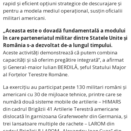
rapid și eficient opțiuni strategice de descurajare și
pentru a modela mediul operațional, susțin oficialii
militari americani.
„Aceasta este o dovadă fundamentală a modului
în care parteneriatul militar dintre Statele Unite și
România s-a dezvoltat de-a lungul timpului.
Aceste activități demonstrează că putem combina
capacități și să oferim pregătire integrată”, a afirmat
și General-maior Iulian BERDILĂ, șeful Statului Major
al Forțelor Terestre Române.
La exercițiu au participat peste 130 militari români și
americani cu 30 de mijloace tehnice, printre care se
numără două sisteme mobile de artilerie – HIMARS
din cadrul Brigăzii 41 Artilerie Terestră americane
dislocată în garnizoana Grafenwoehr din Germania, și
trei lansatoare multiple de rachete – LAROM din
cadrul Brigăzii 8 LAROM „Alexandru Ioan Cuza” din