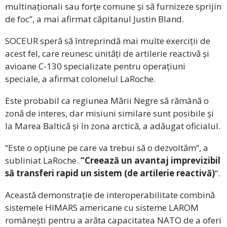
multinaționali sau forțe comune și să furnizeze sprijin
de foc”, a mai afirmat căpitanul Justin Bland.
SOCEUR speră să întreprindă mai multe exerciții de
acest fel, care reunesc unități de artilerie reactivă și
avioane C-130 specializate pentru operațiuni
speciale, a afirmat colonelul LaRoche.
Este probabil ca regiunea Mării Negre să rămână o
zonă de interes, dar misiuni similare sunt posibile și
la Marea Baltică și în zona arctică, a adăugat oficialul.
“Este o opțiune pe care va trebui să o dezvoltăm”, a
subliniat LaRoche.
“Creează un avantaj imprevizibil
să transferi rapid un sistem (de artilerie reactivă)
“.
Această demonstrație de interoperabilitate combină
sistemele HIMARS americane cu sisteme LAROM
românești pentru a arăta capacitatea NATO de a oferi