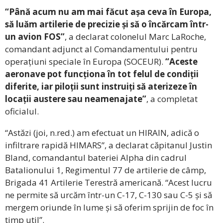
“Până acum nu am mai făcut așa ceva în Europa,
să luăm artilerie de precizie și să o încărcam într-
un avion FOS”
, a declarat colonelul Marc LaRoche,
comandant adjunct al Comandamentului pentru
operațiuni speciale în Europa (SOCEUR).
“Aceste
aeronave pot funcționa în tot felul de condiții
diferite, iar piloții sunt instruiți să aterizeze în
locații austere sau neamenajate”
, a completat
oficialul.
“Astăzi (joi, n.red.) am efectuat un HIRAIN, adică o
infiltrare rapidă HIMARS”, a declarat căpitanul Justin
Bland, comandantul bateriei Alpha din cadrul
Batalionului 1, Regimentul 77 de artilerie de câmp,
Brigada 41 Artilerie Terestră americană. “Acest lucru
ne permite să urcăm într-un C-17, C-130 sau C-5 și să
mergem oriunde în lume și să oferim sprijin de foc în
timp util”.