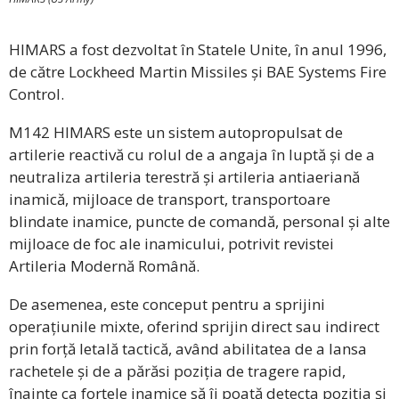
HIMARS a fost dezvoltat în Statele Unite, în anul 1996,
de către Lockheed Martin Missiles și BAE Systems Fire
Control.
M142 HIMARS este un sistem autopropulsat de
artilerie reactivă cu rolul de a angaja în luptă și de a
neutraliza artileria terestră și artileria antiaeriană
inamică, mijloace de transport, transportoare
blindate inamice, puncte de comandă, personal și alte
mijloace de foc ale inamicului, potrivit revistei
Artileria Modernă Română.
De asemenea, este conceput pentru a sprijini
operațiunile mixte, oferind sprijin direct sau indirect
prin forță letală tactică, având abilitatea de a lansa
rachetele și de a părăsi poziția de tragere rapid,
înainte ca forțele inamice să îi poată detecta poziția și