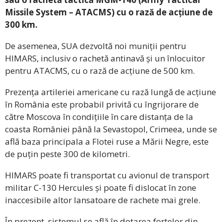
Missile System – ATACMS) cu o rază de acțiune de
300 km.
De asemenea, SUA dezvoltă noi muniții pentru
HIMARS, inclusiv o rachetă antinavă și un înlocuitor
pentru ATACMS, cu o rază de acțiune de 500 km.
Prezența artileriei americane cu rază lungă de acțiune
în România este probabil privită cu îngrijorare de
către Moscova în condițiile în care distanța de la
coasta României până la Sevastopol, Crimeea, unde se
află baza principala a Flotei ruse a Mării Negre, este
de puțin peste 300 de kilometri.
HIMARS poate fi transportat cu avionul de transport
militar C-130 Hercules și poate fi dislocat în zone
inaccesibile altor lansatoare de rachete mai grele.
În prezent, sistemul se află în dotarea forțelor din