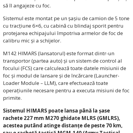
să îl angajeze cu foc.
Sistemul este montat pe un șașiu de camion de 5 tone
cu tracțiune 6×6, cu cabină cu blindaj sporit pentru
protejarea echipajului împotriva armelor de foc de
calibru mic și a schijelor.
M142 HIMARS (lansatorul) este format dintr-un
transportor (partea auto) și un sistem de control al
focului (FCS) care calculează toate datele misiunii de
foc și modul de lansare și de încărcare (Launcher-
Loader Module – LLM), care efectuează toate
operațiunile necesare pentru a executa misiuni de foc
primite.
Sistemul HIMARS poate lansa până la șase
rachete 227 mm M270 ghidate MLRS (GMLRS),
acestea putând atinge distanțe de peste 70 km,
sau o rachetă tactică MGM-140 (Army Tactical