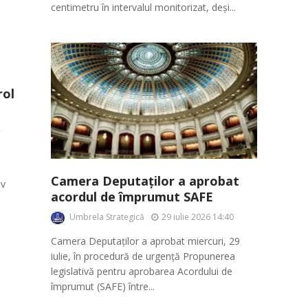
centimetru în intervalul monitorizat, deși...
rol
Camera Deputaților a aprobat
ov
acordul de împrumut SAFE
Umbrela Strategică
29 iulie 2026 14:40
Camera Deputaților a aprobat miercuri, 29
iulie, în procedură de urgență Propunerea
legislativă pentru aprobarea Acordului de
împrumut (SAFE) între...