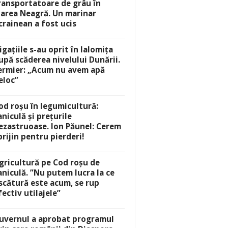
ransportatoare de grâu în
area Neagră. Un marinar
crainean a fost ucis
rigațiile s-au oprit în Ialomița
upă scăderea nivelului Dunării.
ermier: „Acum nu avem apă
eloc”
od roșu în legumicultură:
aniculă și prețurile
ezastruoase. Ion Păunel: Cerem
prijin pentru pierderi!
gricultură pe Cod roșu de
aniculă. ”Nu putem lucra la ce
scătură este acum, se rup
fectiv utilajele”
uvernul a aprobat programul