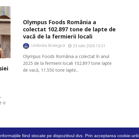
Olympus Foods România a
colectat 102.897 tone de lapte de
vacă de la fermierii locali
Umbrela Strategică
23 iulie 2026 13:21
Olympus Foods România a colectat în anul
2025 de la fermierii locali 102.897 tone lapte
iei
de vacă, 11.550 tone lapte...
,
ie o
 informațiile fiind stocate pe dispozitivul dvs. Prin acceptarea cookie-ur