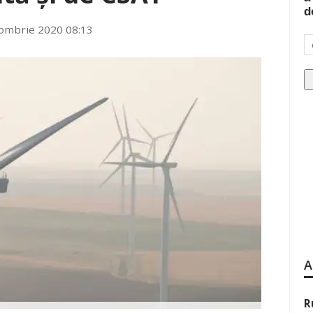
d
ombrie 2020 08:13
A
R