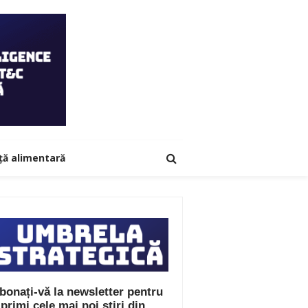
ță alimentară
bonați-vă la newsletter pentru
 primi cele mai noi știri din