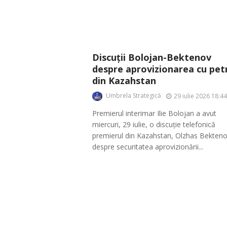
Discuții Bolojan-Bektenov
despre aprovizionarea cu pet
din Kazahstan
Umbrela Strategică
29 iulie 2026 18:44
Premierul interimar Ilie Bolojan a avut
miercuri, 29 iulie, o discuție telefonică
premierul din Kazahstan, Olzhas Bekten
despre securitatea aprovizionării...