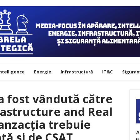
ntelligence
Energie
Infrastructură
IT&C
Siguran
 fost vândută către
astructure and Real
anzacția trebuie
A
tă și de CSAT
a