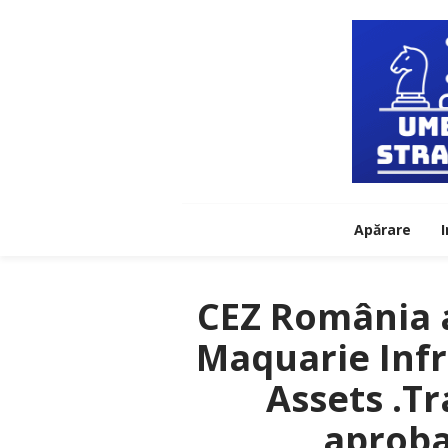
Apărare
I
CEZ România a
Maquarie Infr
Assets .Tr
aproba