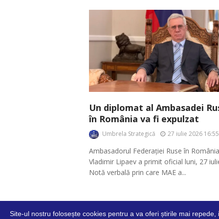
Un diplomat al Ambasadei Rus
în România va fi expulzat
Umbrela Strategică
27 iulie 2026 16:55
Ambasadorul Federației Ruse în România
Vladimir Lipaev a primit oficial luni, 27 iul
Notă verbală prin care MAE a...
Site-ul nostru folosește cookies pentru a va oferi știrile mai repede,