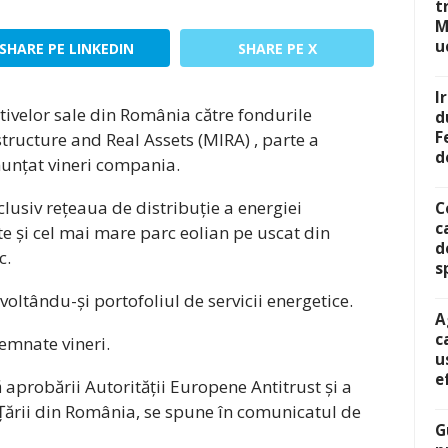
t
M
u
SHARE PE LINKEDIN
SHARE PE X
I
ivelor sale din România către fondurile
d
F
ructure and Real Assets (MIRA) , parte a
d
unțat vineri compania.
clusiv rețeaua de distribuție a energiei
C
c
ate și cel mai mare parc eolian pe uscat din
d
c.
s
oltându-și portofoliul de servicii energetice.
A
c
emnate vineri.
u
e
ă aprobării Autorității Europene Antitrust și a
Țării din România, se spune în comunicatul de
G