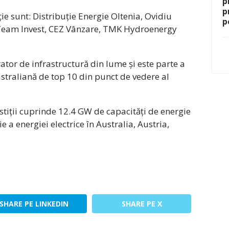
p
p
ie sunt: Distribuție Energie Oltenia, Ovidiu
p
eam Invest, CEZ Vânzare, TMK Hydroenergy
tor de infrastructură din lume și este parte a
raliană de top 10 din punct de vedere al
estiții cuprinde 12.4 GW de capacități de energie
e a energiei electrice în Australia, Austria,
SHARE PE LINKEDIN
SHARE PE X