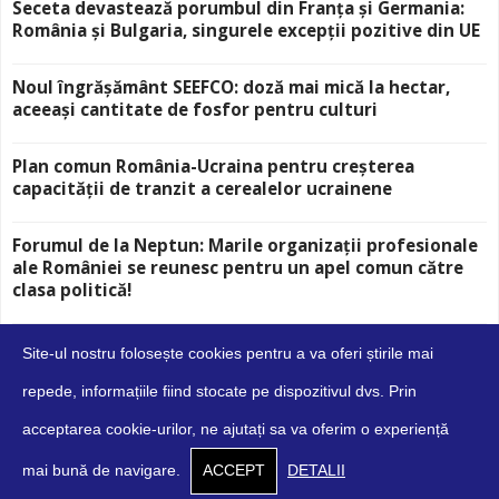
Seceta devastează porumbul din Franța și Germania:
România și Bulgaria, singurele excepții pozitive din UE
Noul îngrășământ SEEFCO: doză mai mică la hectar,
aceeași cantitate de fosfor pentru culturi
Plan comun România-Ucraina pentru creșterea
capacității de tranzit a cerealelor ucrainene
Forumul de la Neptun: Marile organizații profesionale
ale României se reunesc pentru un apel comun către
clasa politică!
Site-ul nostru folosește cookies pentru a va oferi știrile mai
repede, informațiile fiind stocate pe dispozitivul dvs. Prin
acceptarea cookie-urilor, ne ajutați sa va oferim o experiență
Despre
Contact
Cookies
Confidențialitate
Condiții
mai bună de navigare.
ACCEPT
DETALII