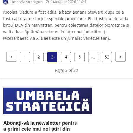
4 ianuarie 2026 11:24
Umbrela Strategică
Nicolas Maduro a fost adus la baza aeriană Stewart, după ce a
fost capturat de forțele speciale americane. El a fost transferat la
biroul DEA din Manhattan, pentru colectarea datelor biometrice și
va fi adus săptămâna viitoare în fața unui judecător. (
@cesarbaezc via X. Baez este un jurnalist venezuelean)...
1
2
3
4
5
…
52
Page 3 of 52
Abonați-vă la newsletter pentru
a primi cele mai noi știri din