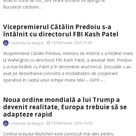
aflați în zona de risc, luni seara urmând să ajungă la
București cetățeni...
Vicepremierul Cătălin Predoiu s-a
întâlnit cu directorul FBI Kash Patel
18 februarie 2026 15:05
Umbrela Strategică
Vicepremierul Cătălin Predoiu, ministru de Interne s-a întâlnit marți
la Wahington cu directorul FBI Kash Patel, a anunțat MAI. Predoiu
s-a mai întâlnit cu Patel și în decembrie anul trecut. Discuțiile s-au
axat pe dezvoltarea concretă a modalităților de cooperare
operativă în cadrul unor echipe mixte MAI – IGPR –...
Noua ordine mondială a lui Trump a
devenit realitate, Europa trebuie să se
adapteze rapid
16 februarie 2026 16:36
Umbrela Strategică
Centrul orașului Munchen este cunoscut mai ales pentru