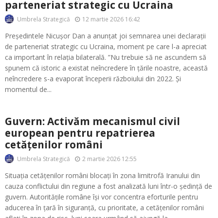
parteneriat strategic cu Ucraina
12 martie 2026 16:42
Umbrela Strategică
Președintele Nicușor Dan a anunțat joi semnarea unei declarații
de parteneriat strategic cu Ucraina, moment pe care l-a apreciat
ca important în relația bilaterală. ”Nu trebuie să ne ascundem să
spunem că istoric a existat neîncredere în țările noastre, această
neîncredere s-a evaporat începerii războiului din 2022. Și
momentul de...
Guvern: Activăm mecanismul civil
european pentru repatrierea
cetățenilor români
2 martie 2026 12:55
Umbrela Strategică
Situația cetățenilor români blocați în zona limitrofă Iranului din
cauza conflictului din regiune a fost analizată luni într-o ședință de
guvern. Autoritățile române își vor concentra eforturile pentru
aducerea în țară în siguranță, cu prioritate, a cetățenilor români