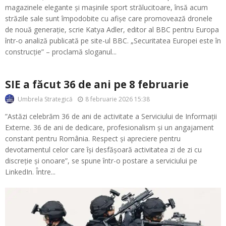
magazinele elegante și mașinile sport strălucitoare, însă acum
străzile sale sunt împodobite cu afișe care promovează dronele
de nouă generație, scrie Katya Adler, editor al BBC pentru Europa
într-o analiză publicată pe site-ul BBC. „Securitatea Europei este în
construcție” – proclamă sloganul...
SIE a făcut 36 de ani pe 8 februarie
8 februarie 2026 15:38
Umbrela Strategică
”Astăzi celebrăm 36 de ani de activitate a Serviciului de Informații
Externe. 36 de ani de dedicare, profesionalism și un angajament
constant pentru România. Respect și apreciere pentru
devotamentul celor care își desfășoară activitatea zi de zi cu
discreție și onoare”, se spune într-o postare a serviciului pe
LinkedIn. Între...