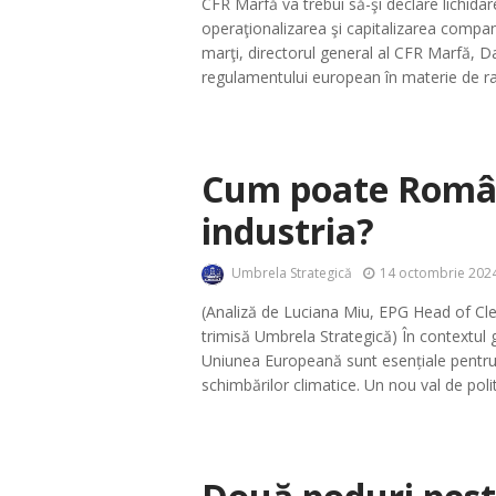
CFR Marfă va trebui să-şi declare lichida
operaţionalizarea şi capitalizarea compan
marţi, directorul general al CFR Marfă, 
regulamentului european în materie de ramb
Cum poate Români
industria?
Umbrela Strategică
14 octombrie 2024
(Analiză de Luciana Miu, EPG Head of C
trimisă Umbrela Strategică) În contextul ge
Uniunea Europeană sunt esențiale pentru 
schimbărilor climatice. Un nou val de polit