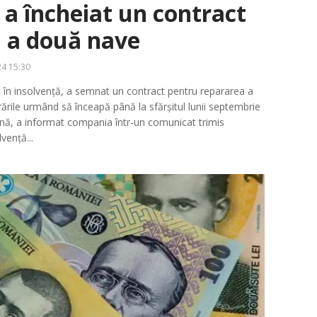
 încheiat un contract
 a două nave
4 15:30
în insolvență, a semnat un contract pentru repararea a
rările urmând să înceapă până la sfărșitul lunii septembrie
ună, a informat compania într-un comunicat trimis
vență...