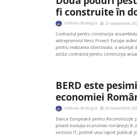
Două poduri pest
fi construite în d
Umbrela Strategică
27 septembrie 202
Contractul pentru construcţia ansamblului
antreprenorul Ness Proiect Europe având l
pentru realizarea obiectivului, a anunţat 
astăzi contractul pentru construcţia ansam
BERD este pesimi
economiei Români
Umbrela Strategică
26 septembrie 202
Banca Europeană pentru Reconstrucţie şi 
privind evoluţia economiei româneşti în 
sectorul IT, potrivit unui raport publicat 