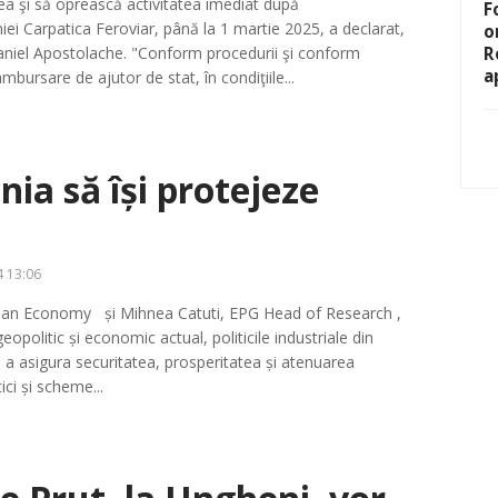
rea şi să oprească activitatea imediat după
F
iei Carpatica Feroviar, până la 1 martie 2025, a declarat,
o
R
Daniel Apostolache. "Conform procedurii şi conform
a
ursare de ajutor de stat, în condiţiile...
a să își protejeze
 13:06
lean Economy și Mihnea Catuti, EPG Head of Research ,
opolitic și economic actual, politicile industriale din
a asigura securitatea, prosperitatea și atenuarea
ici și scheme...