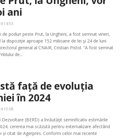
e Prut, la Ungheni, vor
oi ani
4 14:53
 de poduri peste Prut, la Ungheni, a fost semnat vineri,
a dispoziţie aproape 152 milioane de lei şi 24 de luni
directorul general al CNAIR, Cristian Pistol. "A fost semnat
blului de...
stă față de evoluția
ei în 2024
4 15:08
Dezvoltare (BERD) a înrăutăţit semnificativ estimările
2024, cererea mai scăzută pentru externalizare afectând
joi și citat de Agerpres. Conform celor mai recente