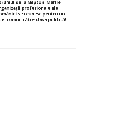
orumul de la Neptun: Marile
rganizații profesionale ale
omâniei se reunesc pentru un
pel comun către clasa politică!