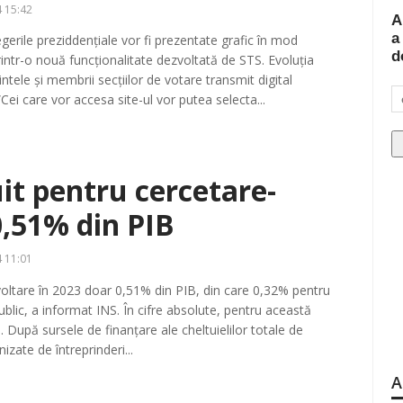
 15:42
A
a
egerile preziddențiale vor fi prezentate grafic în mod
d
rintr-o nouă funcționalitate dezvoltată de STS. Evoluția
tele și membrii secțiilor de votare transmit digital
Cei care vor accesa site-ul vor putea selecta...
it pentru cercetare-
0,51% din PIB
 11:01
oltare în 2023 doar 0,51% din PIB, din care 0,32% pentru
ublic, a informat INS. În cifre absolute, pentru această
i. După sursele de finanțare ale cheltuielilor totale de
izate de întreprinderi...
A