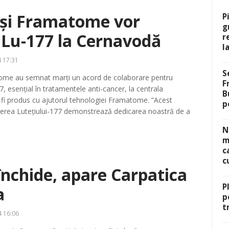
 și Framatome vor
P
g
 Lu-177 la Cernavodă
r
l
 17:31
S
atome au semnat marți un acord de colaborare pentru
F
, esențial în tratamentele anti-cancer, la centrala
B
 fi produs cu ajutorul tehnologiei Framatome. ”Acest
p
erea Lutețiului-177 demonstrează dedicarea noastră de a
N
m
c
c
închide, apare Carpatica
P
a
p
t
 16:06