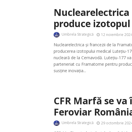
Nuclearelectrica
produce izotopul
Umbrela Strategică
12 noiembrie 2024
Nuclearelectrica și francezii de la Fram
producerea izotopului medical Lutețiu-177
nucleară de la Cernavodă. Lutețiu-177 va
parteneriat cu Framatome pentru produc
susține inovația...
CFR Marfă se va 
Feroviar Români
Umbrela Strategică
29 octombrie 2024