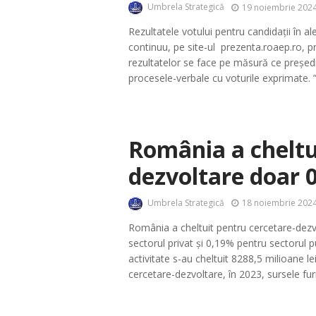
Umbrela Strategică
19 noiembrie 2024
Rezultatele votului pentru candidații în al
continuu, pe site-ul prezenta.roaep.ro, p
rezultatelor se face pe măsură ce președin
procesele-verbale cu voturile exprimate. ”
România a cheltu
dezvoltare doar 
Umbrela Strategică
18 noiembrie 2024
România a cheltuit pentru cercetare-dezv
sectorul privat și 0,19% pentru sectorul p
activitate s-au cheltuit 8288,5 milioane le
cercetare-dezvoltare, în 2023, sursele furn