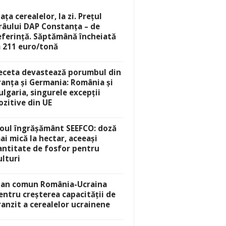
iața cerealelor, la zi. Prețul
râului DAP Constanța – de
eferință. Săptămână încheiată
a 211 euro/tonă
eceta devastează porumbul din
ranța și Germania: România și
ulgaria, singurele excepții
ozitive din UE
oul îngrășământ SEEFCO: doză
ai mică la hectar, aceeași
antitate de fosfor pentru
ulturi
lan comun România-Ucraina
entru creșterea capacității de
ranzit a cerealelor ucrainene